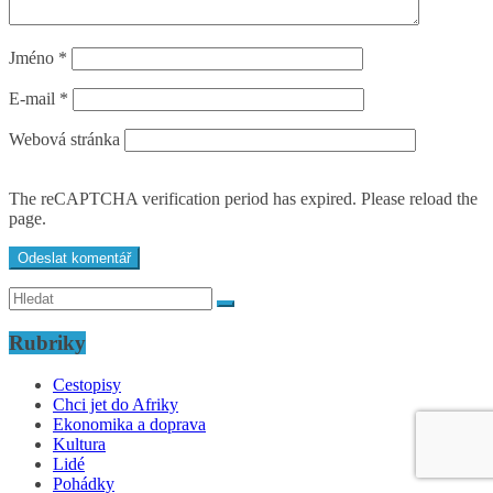
Jméno
*
E-mail
*
Webová stránka
The reCAPTCHA verification period has expired. Please reload the
page.
Rubriky
Cestopisy
Chci jet do Afriky
Ekonomika a doprava
Kultura
Lidé
Pohádky