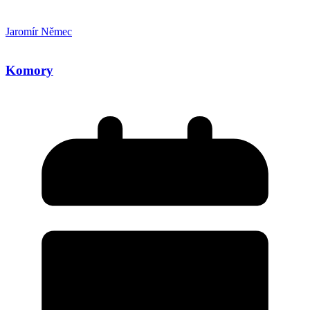
Jaromír Němec
Komory