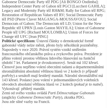
Gabonese Democratic Party též PDG [Ali BONGO Ondimba];
Independent Center Party of Gabon též PGCI [Luccheri GAHILA];
Legacy and Modernity Party též RH&M; Rally for Gabon též RPG;
Restoration of Republican Values též RV; Social Democratic Party
též PSD [Pierre Claver MAGANGA-MOUSSAVOU]; Social
Democrats of Gabon; The Democrats též LD; Union for the New
Republic též UPRN [Louis Gaston MAYILA]; Union of Gabonese
People též UPG [Richard MOULOMBA]; Union of Forces for
Change též UFC [Jean PING]
Politické specifikum
: Ústavní články o demokratické formě
gabonské vlády nelze měnit, přesto byly několikrát pozměněny.
Naposledy v roce 2020. Právní systém vznikl smíšením
francouzského občanského práva a zvykového práva. Prezident je
přímo volený prostou většinou lidového hlasování na funkční
období 7 let. Parlament je dvoukomorový. Senát má 102 křesel.
Členové jsou nepřímo volení obecními radami a departementálními
shromážděními absolutní většinou hlasů ve 2 kolech (
v případě
potřeby
) a senátoři mají šestiletý mandát. Národní shromáždění má
143 křesel. Poslanci jsou volení v jednomandátových volebních
obvodech absolutní většinou hlasů ve 2 kolech (
pokud je to nutné
).
Vykonávají pětiletý mandát.
Zemi od svého vzniku ovládá
Parti Démocratique Gabonais
(anglicky
Gabonese Democratic Party
), zkratka PDG.
Jsou zde silné vazby na Francii.