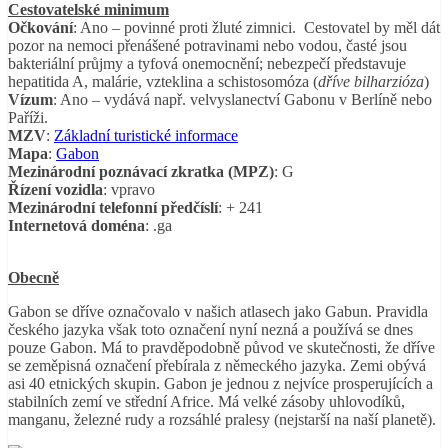
Cestovatelské minimum
Očkování
: Ano – povinné proti žluté zimnici. Cestovatel by měl dát
pozor na nemoci přenášené potravinami nebo vodou, časté jsou
bakteriální průjmy a tyfová onemocnění; nebezpečí představuje
hepatitida A, malárie, vzteklina a schistosomóza (
dříve bilharzióza
)
Vízum
: Ano – vydává např. velvyslanectví Gabonu v Berlíně nebo
Paříži.
MZV
:
Základní turistické informace
Mapa
:
Gabon
Mezinárodní poznávací zkratka (MPZ)
: G
Řízení vozidla
: vpravo
Mezinárodní telefonní předčíslí
: + 241
Internetová doména
: .ga
Obecně
Gabon se dříve označovalo v našich atlasech jako Gabun. Pravidla
českého jazyka však toto označení nyní nezná a používá se dnes
pouze Gabon. Má to pravděpodobně původ ve skutečnosti, že dříve
se zeměpisná označení přebírala z německého jazyka. Zemi obývá
asi 40 etnických skupin. Gabon je jednou z nejvíce prosperujících a
stabilních zemí ve střední Africe. Má velké zásoby uhlovodíků,
manganu, železné rudy a rozsáhlé pralesy (nejstarší na naší planetě).