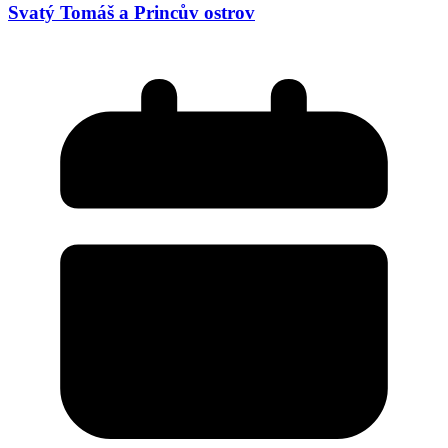
Svatý Tomáš a Princův ostrov