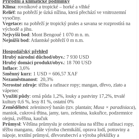
Přírodní a klimatické podmínky
Klima
: rovníkové a tropické – horké a vlhké
Reliéf
: na pobřeží je úzká nížina, která přechází ve vnitrozemní
vysočiny.
Vegetace:
na pobřeží je tropický prales a savana se rozprostírá na
východě a jihu.
Nejvyšší bod
: Mont Bengoué 1 070 m n. m.
Nejnižší bod
: Atlantské pobřeží 0 m n.m.
Hospodářský přehled
Hrubý národní důchod/obyv.
: 7 930 USD
Hrubý domácí produkt/obyv.
: 18 700 USD
Inflace
: 3,6%
Směnný kurz
: 1 USD = 606,57 XAF
Nezaměstnanost
: 20,3%
Nerostné zdroje
: těžba a rafinace ropy; mangan, dřevo, zlato a
vápenec
Využití půdy
: orná půda 1,2%, louky a pastviny 17,2%, trvalé
kultury 0,6 %, lesy 81 %, ostatní 0%
Zemědělství
: zeleninový banán (tzv. plantain;
Musa × paradisiaca
),
maniok, cukrová třtina, jamy, taro, zelenina, kukuřice, podzemnice
olejná, zvěřina, kaučuk
Průmysl
: Většina průmyslu je orientována na těžbu a rafinaci ropy,
těžbu manganu, dále výroba chemikálií, oprava lodí, potraviny a
nápoje, textilní průmysl, dřevorubectví a výroba překližky a