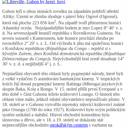
Gabon leží o obou stranách rovníku na západním pobřeží střední
Afriky. Území se zhruba shoduje s pánví řeky Ogové (Ogooué),
2
která má plochu 223 856 km
. Na západě tvoří přirozenou hranici
Atlantský oceán. Nejzápadnějším bodem je mys Lopez 8° 40′ v. z.
d. Na severozápadě hraničí republika s Rovníkovou Guineou. Na
severu sousedí s Kamerunem, kde hranice prochází zhruba po
rovnoběžce 2° 20′ s. z. š.. Od východu k jihu má společnou hranici
s Konžskou republikou (
République du Congo – neplést si s
bývalým Zairem, dnes Konžská demokratická republika (République
Démocratique du Congo)
). Nejvýchodnější bod země dosahuje 14°
30′ v. z. d. a nejjižnější 4° j. z. š..
Nejstaršími obyvateli této oblasti byly pygmejské národy, které byli
z velké vytlačeni či asimilováni bantuskými kmeny. V tropických
lesích žijí dosud pygmejské kmeny Babinga (Mbenga) jazykových
skupin Baka, Kola a Bongo. V 15. století přišli první Evropané a v
této době v části Gabonu leželo království Loango. O historii této
oblasti víme málo, jelikož místní obyvatelstvo nepoužívalo písmo. V
18. století se v Gabonu vytvořilo myensky mluvící království známé
jako Orungu (1700 do roku 1927). Království bylo svým politickým
systém unikátní a stabilní. Hlavní obchodní komoditou byla
slonovina a dřevo, ale v 18. a 19. století se dokázalo stát
nejmocnějším obchodním
otrokářským centrem
s vazbami na