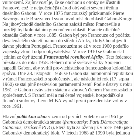
vnitrozemí. Zajímavostí je, že se obchodu s otroky neúčastnili
Fangové, což je nejpočetnější národ obývající severní třetinu
dnešního Gabonu. V roce 1875 francouzský průzkumník Pierre
Savorgnan de Brazza vedl svou první misi do oblasti Gabon-Kongo.
Na jihovýchodě dnešního Gabonu založil město Franceville a
později byl koloniálním guvernérem oblasti. Francie oficiálně
obsadila Gabon v roce 1885. Gabon byl pro Francouze od počátku
devatenáctého století branou do střední Afriky, i když ho objevili
dávno předtím Portugalci. Francouzům se až v roce 1900 podařilo
vojensky zlomit odpor obyvatelstva. V roce 1910 se Gabon stal
jedním ze čtyř území
Francouzské rovníkové Afriky
. Tato federace
přežila až do roku 1958. Během druhé světové války Spojenci
napadli Gabon, aby svrhli pro-vichistickou francouzskou koloniální
správu. Dne 28. listopadu 1958 se Gabon stal autonomní republikou
v rámci Francouzského společenství, ale následující rok (17. srpna
1960) se stal plně nezávislou parlamentní zemí. Podle ústavy z roku
1961 je Gabon nezávislým státem a zároveň členem Francouzského
společenství. S Francií měl a má četné vojenské, hospodářské a
finanční smlouvy. Leon M’BA vyhrál první prezidentské volby v
roce 1961.
Hlavní
politickou silou
v zemi od prvních voleb v roce 1961 je
Gabonská demokratická strana (
francouzsky: Parti Démocratique
Gabonais, zkráceně PDG
), která byla založena již v roce 1946 jako
Gabonský demokratický blok. V letech 1968 až 1990 byla jedinou