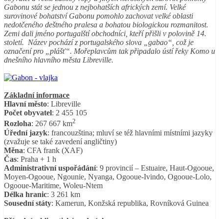
Gabonu stát se jednou z nejbohatších afrických zemí. Velké
surovinové bohatství Gabonu pomohlo zachovat velké oblasti
nedotčeného deštného pralesa a bohatou biologickou rozmanitost.
Zemi dali jméno portugalští obchodníci, kteří přišli v polovině 14.
století. Název pochází z portugalského slova „gabao“, což je
označení pro „plášť“. Mořeplavcům tak připadalo ústí řeky Komo u
dnešního hlavního města Libreville.
Základní informace
Hlavní město
: Libreville
Počet obyvatel
: 2 455 105
2
Rozloha
: 267 667 km
Úřední jazyk
: francouzština; mluví se též hlavními místními jazyky
(zvažuje se také zavedení angličtiny)
Měna
: CFA frank (XAF)
Čas
: Praha + 1 h
Administrativní uspořádání
: 9 provincií – Estuaire, Haut-Ogooue,
Moyen-Ogooue, Ngounie, Nyanga, Ogooue-Ivindo, Ogooue-Lolo,
Ogooue-Maritime, Woleu-Ntem
Délka hranic
: 3 261 km
Sousední státy
: Kamerun, Konžská republika, Rovníková Guinea