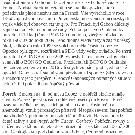
legální stranou v Gabonu. Tato strana měla vždy dobré vazby na
Francii. Nadstandardním vztahům se bránila opozice, která
požadovala plnou nezávislost na Francii. Vše vyvrcholilo v roce
1964 vojenským povstáním. Po vojenské intervenci francouzských
vojsk však byl obnoven
status quo
. Pro Francii byl Gabon důležitý
zejména dodávkami uranové rudy. Velkou postavou Gabonu byl
prezident El Hadj Omar BONGO Ondimba, který zemi vládl od
roku 1967 až do roku 2009. Jeho dlouhá vláda nebyla zas tak těžký
úkol, jelikož do roku 1990 se voleb nesměla účastnit opozice.
Opozice byla zprvu roztříštěná a PDG vždy volby ovládlo. Po smrti
prezidenta BONGA v roce 2009 vynesly k moci nové volby jeho
syna Aliho BONGO Ondimbu. Prezident Ali BONGO Ondimba
byl znovu zvolen v roce 2016 v těsných volbách proti sjednocené
opozici. Gabonský Ústavní soud přezkoumal sporné výsledky voleb
a rozhodl v jeho prospěch. Členové Gabonských obranných sil se v
lednu 2019 pokusili o neúspěšný převrat.
Povrch
. Směrem na jih od mysu Lopez je pobřeží ploché a málo
členité. Pobřeží je od oceánu oddělené písečnými kosami, které
uzavírají mělké laguny. Jejich poloha a tvar se často mění a
znemožňují vznik přirozených přístavů. Naopak severní část pobřeží
má vhodnější podmínky pro zakládání přístavů. Nalezneme zde
četné zálivy a ústí (
např. záliv Gabon, Corisco
). Pobřežní roviny a
sníženiny se táhnou daleko do vnitrozemí na vzdálenost 200 až 300
km. Geologickým podkladem jsou křídové, třetihorní usazeniny