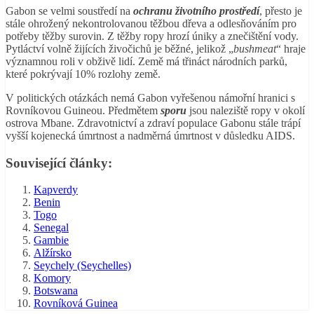
Gabon se velmi soustředí na
ochranu životního prostředí
, přesto je
stále ohrožený nekontrolovanou těžbou dřeva a odlesňováním pro
potřeby těžby surovin. Z těžby ropy hrozí úniky a znečištění vody.
Pytláctví volně žijících živočichů je běžné, jelikož „
bushmeat
“ hraje
významnou roli v obživě lidí. Země má třináct národních parků,
které pokrývají 10% rozlohy země.
V politických otázkách nemá Gabon vyřešenou námořní hranici s
Rovníkovou Guineou. Předmětem
sporu
jsou naleziště ropy v okolí
ostrova Mbane. Zdravotnictví a zdraví populace Gabonu stále trápí
vyšší kojenecká úmrtnost a nadměrná úmrtnost v důsledku AIDS.
Související články:
Kapverdy
Benin
Togo
Senegal
Gambie
Alžírsko
Seychely (Seychelles)
Komory
Botswana
Rovníková Guinea