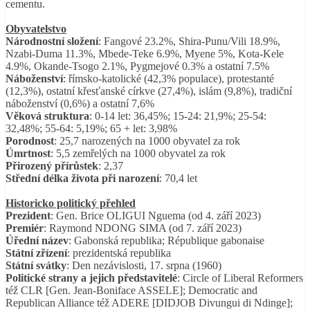
cementu.
Obyvatelstvo
Národnostní složení
: Fangové 23.2%, Shira-Punu/Vili 18.9%,
Nzabi-Duma 11.3%, Mbede-Teke 6.9%, Myene 5%, Kota-Kele
4.9%, Okande-Tsogo 2.1%, Pygmejové 0.3% a ostatní 7.5%
Náboženství
: římsko-katolické (42,3% populace), protestanté
(12,3%), ostatní křesťanské církve (27,4%), islám (9,8%), tradiční
náboženství (0,6%) a ostatní 7,6%
Věková struktura
: 0-14 let: 36,45%; 15-24: 21,9%; 25-54:
32,48%; 55-64: 5,19%; 65 + let: 3,98%
Porodnost
: 25,7 narozených na 1000 obyvatel za rok
Úmrtnost
: 5,5 zemřelých na 1000 obyvatel za rok
Přirozený přírůstek
: 2,37
Střední délka života při narození
: 70,4 let
Historicko politický přehled
Prezident
: Gen. Brice OLIGUI Nguema (od 4. září 2023)
Premiér
: Raymond NDONG SIMA (od 7. září 2023)
Úřední název
: Gabonská republika; République gabonaise
Státní zřízení
: prezidentská republika
Státní svátky
: Den nezávislosti, 17. srpna (1960)
Politické strany a jejich představitelé
: Circle of Liberal Reformers
též CLR [Gen. Jean-Boniface ASSELE]; Democratic and
Republican Alliance též ADERE [DIDJOB Divungui di Ndinge];