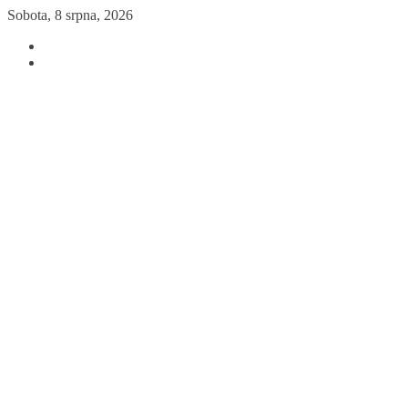
Přeskočit
Sobota, 8 srpna, 2026
na
obsah