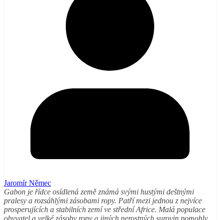
Jaromír Němec
Gabon je řídce osídlená země známá svými hustými deštnými
pralesy a rozsáhlými zásobami ropy. Patří mezi jednou z nejvíce
prosperujících a stabilních zemí ve střední Africe. Malá populace
obyvatel a velké zásoby ropy a jiných nerostných surovin pomohly