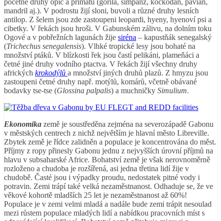
početné druhy opic a primátů (gorila, šimpanz, kočkodan, pavián,
mandril aj.). V podrostu žijí sloni, buvoli a různé druhy lesních
antilop. Z šelem jsou zde zastoupeni leopardi, hyeny, hyenoví psi a
cibetky. V řekách jsou hroši. V Gabunském zálivu, na dolním toku
Ogové a v pobřežních lagunách žije
siréna
– kapustňák senegalský
(
Trichechus senegalensis
). Vlhké tropické lesy jsou bohaté na
množství ptáků. V blízkosti řek jsou častí pelikáni, plameňáci a
četné jiné druhy vodního ptactva. V řekách žijí všechny druhy
afrických
krokodýlů
a množství jiných druhů plazů. Z hmyzu jsou
zastoupeni četné druhy např. motýlů, komárů, včetně obávané
bodavky tse-tse (
Glossina palpalis
) a muchničky
Simulium
.
Ekonomika
země je soustředěna zejména na severozápadě Gabonu
v městských centrech z nichž největším je hlavní město Libreville.
Zbytek země je řídce zalidněn a populace je koncentrována do měst.
Příjmy z ropy přinesly Gabonu jednu z nejvyšších úrovní příjmů na
hlavu v subsaharské Africe. Bohatství země je však nerovnoměrně
rozloženo a chudoba je rozšířená, asi jedna třetina lidí žije v
chudobě. Časté jsou i výpadky proudu, nedostatek pitné vody i
potravin. Zemi trápí také velká nezaměstnanost. Odhaduje se, že ve
věkové kohortě mladších 25 let je nezaměstnanost až 60%!
Populace je v zemi velmi mladá a nadále bude zemi trápit nesoulad
mezi růstem populace mladých lidí a nabídkou pracovních míst s