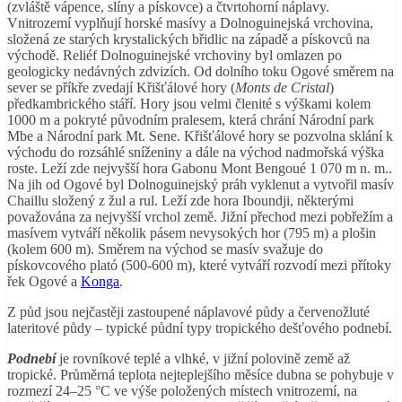
(zvláště vápence, slíny a pískovce) a čtvrtohorní náplavy.
Vnitrozemí vyplňují horské masívy a Dolnoguinejská vrchovina,
složená ze starých krystalických břidlic na západě a pískovců na
východě. Reliéf Dolnoguinejské vrchoviny byl omlazen po
geologicky nedávných zdvizích. Od dolního toku Ogové směrem na
sever se příkře zvedají Křišťálové hory (
Monts de Cristal
)
předkambrického stáří. Hory jsou velmi členité s výškami kolem
1000 m a pokryté původním pralesem, která chrání Národní park
Mbe a Národní park Mt. Sene. Křišťálové hory se pozvolna sklání k
východu do rozsáhlé sníženiny a dále na východ nadmořská výška
roste. Leží zde nejvyšší hora Gabonu Mont Bengoué 1 070 m n. m..
Na jih od Ogové byl Dolnoguinejský práh vyklenut a vytvořil masív
Chaillu složený z žul a rul. Leží zde hora Iboundji, některými
považována za nejvyšší vrchol země. Jižní přechod mezi pobřežím a
masívem vytváří několik pásem nevysokých hor (795 m) a plošin
(kolem 600 m). Směrem na východ se masív svažuje do
pískovcového plató (500-600 m), které vytváří rozvodí mezi přítoky
řek Ogové a
Konga
.
Z půd jsou nejčastěji zastoupené náplavové půdy a červenožluté
lateritové půdy – typické půdní typy tropického dešťového podnebí.
Podnebí
je rovníkové teplé a vlhké, v jižní polovině země až
tropické. Průměrná teplota nejteplejšího měsíce dubna se pohybuje v
rozmezí 24–25 °C ve výše položených místech vnitrozemí, na