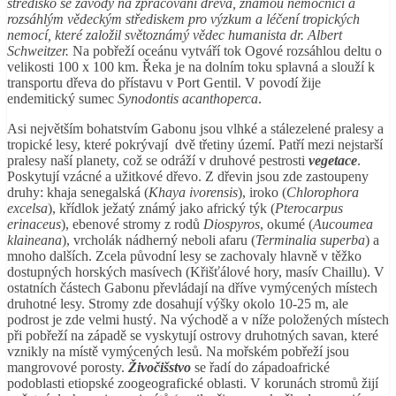
středisko se závody na zpracování dřeva, známou nemocnicí a
rozsáhlým vědeckým střediskem pro výzkum a léčení tropických
nemocí, které založil světoznámý vědec humanista dr. Albert
Schweitzer.
Na pobřeží oceánu vytváří tok Ogové rozsáhlou deltu o
velikosti 100 x 100 km. Řeka je na dolním toku splavná a slouží k
transportu dřeva do přístavu v Port Gentil. V povodí žije
endemitický sumec
Synodontis acanthoperca
.
Asi největším bohatstvím Gabonu jsou vlhké a stálezelené pralesy a
tropické lesy, které pokrývají dvě třetiny území. Patří mezi nejstarší
pralesy naší planety, což se odráží v druhové pestrosti
vegetace
.
Poskytují vzácné a užitkové dřevo. Z dřevin jsou zde zastoupeny
druhy: khaja senegalská (
Khaya ivorensis
), iroko (
Chlorophora
excelsa
), křídlok ježatý známý jako africký týk (
Pterocarpus
erinaceus
), ebenové stromy z rodů
Diospyros
, okumé (
Aucoumea
klaineana
), vrcholák nádherný neboli afaru (
Terminalia superba
) a
mnoho dalších. Zcela původní lesy se zachovaly hlavně v těžko
dostupných horských masívech (Křišťálové hory, masív Chaillu). V
ostatních částech Gabonu převládají na dříve vymýcených místech
druhotné lesy. Stromy zde dosahují výšky okolo 10-25 m, ale
podrost je zde velmi hustý. Na východě a v níže položených místech
při pobřeží na západě se vyskytují ostrovy druhotných savan, které
vznikly na místě vymýcených lesů. Na mořském pobřeží jsou
mangrovové porosty.
Živočišstvo
se řadí do západoafrické
podoblasti etiopské zoogeografické oblasti. V korunách stromů žijí