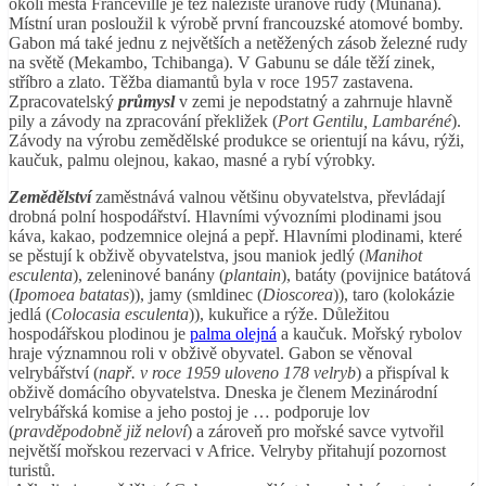
okolí města Franceville je též naleziště uranové rudy (Munana).
Místní uran posloužil k výrobě první francouzské atomové bomby.
Gabon má také jednu z největších a netěžených zásob železné rudy
na světě (Mekambo, Tchibanga). V Gabunu se dále těží zinek,
stříbro a zlato. Těžba diamantů byla v roce 1957 zastavena.
Zpracovatelský
průmysl
v zemi je nepodstatný a zahrnuje hlavně
pily a závody na zpracování překližek (
Port Gentilu, Lambaréné
).
Závody na výrobu zemědělské produkce se orientují na kávu, rýži,
kaučuk, palmu olejnou, kakao, masné a rybí výrobky.
Zemědělství
zaměstnává valnou většinu obyvatelstva, převládají
drobná polní hospodářství. Hlavními vývozními plodinami jsou
káva, kakao, podzemnice olejná a pepř. Hlavními plodinami, které
se pěstují k obživě obyvatelstva, jsou maniok jedlý (
Manihot
esculenta
), zeleninové banány (
plantain
), batáty (povijnice batátová
(
Ipomoea batatas
)), jamy (smldinec (
Dioscorea
)), taro (kolokázie
jedlá (
Colocasia esculenta
)), kukuřice a rýže. Důležitou
hospodářskou plodinou je
palma olejná
a kaučuk. Mořský rybolov
hraje významnou roli v obživě obyvatel. Gabon se věnoval
velrybářství (
např. v roce 1959 uloveno 178 velryb
) a přispíval k
obživě domácího obyvatelstva. Dneska je členem Mezinárodní
velrybářská komise a jeho postoj je … podporuje lov
(
pravděpodobně již neloví
) a zároveň pro mořské savce vytvořil
největší mořskou rezervaci v Africe. Velryby přitahují pozornost
turistů.