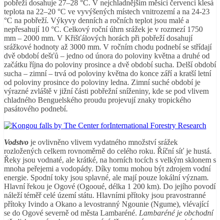
pobřeží dosahuje 27–28 °C. V nejchladnějším měsíci červenci klesá
teplota na 22–20 °C ve vyvýšených místech vnitrozemí a na 24-23
°C na pobřeží. Výkyvy denních a ročních teplot jsou malé a
nepřesahují 10 °C. Celkový roční úhrn srážek je v rozmezí 1750
mm – 2000 mm. V Křišťálových horách při pobřeží dosahují
srážkové hodnoty až 3000 mm. V ročním chodu podnebí se střídají
dvě období dešťů – jedno od února do poloviny května a druhé od
začátku října do poloviny prosince a dvě období sucha. Delší období
sucha – zimní – trvá od poloviny května do konce září a kratší letní
od poloviny prosince do poloviny ledna. Zimní suché období je
výrazné zvláště v jižní části pobřežní sníženiny, kde se pod vlivem
chladného Benguelského proudu projevují znaky tropického
pasátového podnebí.
Vodstvo
je ovlivněno vlivem vydatného množství srážek
rozložených celkem rovnoměrně do celého roku. Říční síť je hustá.
Řeky jsou vodnaté, ale krátké, na horních tocích s velkým sklonem s
mnoha peřejemi a vodopády. Díky tomu mohou být zdrojem vodní
energie. Spodní toky jsou splavné, ale mají pouze lokální význam.
Hlavní řekou je Ogové (Ogooué, délka 1 200 km). Do jejího povodí
náleží téměř celé území státu. Hlavními přítoky jsou pravostranné
přítoky Ivindo a Okano a levostranný Ngounie (Ngume), vlévající
se do Ogové severně od města Lambaréné.
Lambaréné je obchodní