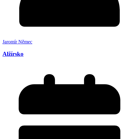
Jaromír Němec
Alžírsko