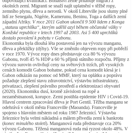
odpovídající kvalifikací. Bohatství země přitahuje migraci z
okolních zemí. Migranti se snaží najít uplatnění v těžbě ropy,
zemního plynu, dřeva a nerostů. V okolí Libreville jsou slumy plné
lidí ze Senegalu, Nigérie, Kamerunu, Beninu, Toga a dalších zemí
západní Afriky.
V roce 2011 Gabon ukončil 9 500 lidem z Konga
„statusu uprchlíka“, kterým udělil azyl během občanské války v
Konžské republice v letech 1997 až 2003. Asi 5 400 uprchlíků
dostalo povolení k pobytu v Gabonu
.
Ekonomika byla dlouhá léta postavená jen na vývozu manganu,
dřeva a překližky (dýhy). Vše se změnilo objevem ropy při pobřeží
v roce 1970. Vývoz ropy dnes představuje cca 80 % vývozu
Gabonu, tvoří 45 % HDP a 60 % příjmů státního rozpočtu. Příjmy z
vývozu surovin ovlivňují ceny na světových trzích, při vysokých
cenách komodit Gabon bohatne, pokud cena komodit klesá je i
Gabon odkázán na pomoc od MMF, který na oplátku a poprávu
požaduje zlepšení stavu zdravotnictví, výstavbu infrastruktury,
privatizaci, zlepšení právního prostředí a elektronizaci obyvatel
(2020). Ekonomiku dusí, kromě závislosti na ropě a
nezaměstnanosti, korupce. Zemi postihla epidemie HIV i Covid-19.
Hlavní centrem zpracování dřeva je Port Gentil. Těžba manganu se
odehrává v okolí města Franceville (Maoanda). Franceville je
spojeno s hlavním městem od roku 1987 železnicí. Výstavba
železnice byla velmi nákladná a málem přivedla zemi k bankrotu
(
konec minulého století
). Manganová ruda představuje cca 20%
vývozu Gabonu. Těžená manganová ruda má ryzost okolo 48%. V