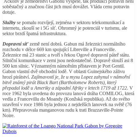
Ačkoliv je zemědělství Gabonu vyspělé, tak produkcí potravin není
soběstačný a značnou část jich musí dovážet. Vláda cenu potravin
dotuje.
Služby
se pomalu rozvíjejí, zejména v sektoru telekomunikací a
internetu, zkouší se i 5G síť. Ohromný je potenciál v turismu, ale
sektor brzdí špatná infrastruktura.
Dopravní síť
země není dobrá. Gabun má železnici normálního
rozchodu v délce 669 km spojující Libreville a Franceville.
Železnice má 23 stanic a tvoří s řekou Ogové dopravní páteř státu.
Silniční komunikace v zemi jsou nedostatečné. Dopravě slouží asi 8
500 km silnic. Významným námořním přístavem je Port Gentil.
Gabon vlastní dvě obchodní lodě. V oblasti Guinejského zálivu
hrozí pirátství.
Zajímavostí je, že u mysu Lopez zahynul v námořní
bitvě známý pirát Black Bart (Bartholomew Roberts), který
přepadal lodě u Ameriky a západní Afriky v letech 1719 až 1722
. V
roce 1962 byla uvedena do provozu lanová dráha COMILOG, která
vedla z Francevillu do Moandy (Konžská republika). Až do svého
uzavření v roce 1986 byla jednou z nejdelších lanovek na světě (76
km). Přepravovala manganovou rudu k trati Brazzaville-Pointe
Noire.