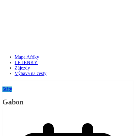
Mapa Afriky
LETENKY
Zájezdy
Výbava na cesty
Státy
Gabon