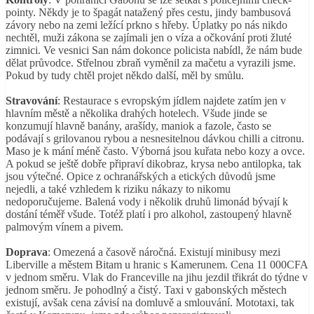
pointy. Někdy je to špagát natažený přes cestu, jindy bambusová
závory nebo na zemi ležící prkno s hřeby. Úplatky po nás nikdo
nechtěl, muži zákona se zajímali jen o víza a očkování proti žluté
zimnici. Ve vesnici San nám dokonce policista nabídl, že nám bude
dělat průvodce. Střelnou zbraň vyměnil za mačetu a vyrazili jsme.
Pokud by tudy chtěl projet někdo další, měl by smůlu.
Stravování
: Restaurace s evropským jídlem najdete zatím jen v
hlavním městě a několika drahých hotelech. Všude jinde se
konzumují hlavně banány, arašídy, maniok a fazole, často se
podávají s grilovanou rybou a nesnesitelnou dávkou chilli a citronu.
Maso je k mání méně často. Výborná jsou kuřata nebo kozy a ovce.
A pokud se ještě dobře připraví dikobraz, krysa nebo antilopka, tak
jsou výtečné. Opice z ochranářských a etických důvodů jsme
nejedli, a také vzhledem k riziku nákazy to nikomu
nedoporučujeme. Balená vody i několik druhů limonád bývají k
dostání téměř všude. Totéž platí i pro alkohol, zastoupený hlavně
palmovým vínem a pivem.
Doprava
: Omezená a časově náročná. Existují minibusy mezi
Liberville a městem Bitam u hranic s Kamerunem. Cena 11 000CFA
v jednom směru. Vlak do Franceville na jihu jezdil třikrát do týdne v
jednom směru. Je pohodlný a čistý. Taxi v gabonských městech
existují, avšak cena závisí na domluvě a smlouvání. Mototaxi, tak