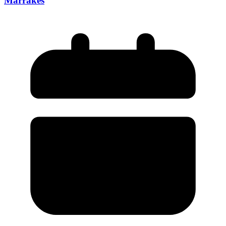
Marrákeš