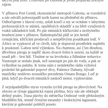
ukrývá pod zemí. Cestování po Gabonu je proto projížďka zeleným
rájem
.
V přístavu Port Gentil, ekonomické metropoli Gabonu, se rozednívá
a nás odváží polorozpadlí taxík kamsi na předměstí do přístavu.
Odbočujeme z hlavní cesty, asfalt končí a my se ocitáme v labyrintu
probouzejících se stánků, opuštěných skladišť a na břeh vytažených
vraků nákladních lodí. Po pár minutách kličkování a nezbytného
troubení jsme v přístavu. Bahnitopísčitá pláž se jen hemží
cestujícími, křičícími prodavači a netrpělivými posádkami lodí. V
Africe se vyplouvá až ve chvíli, kdy je dopravní prostředek naplněn
k prasknutí. Gabon není výjimkou. Na chatrnou, asi 15m dlouhou,
dřevěnou pirogu je napříč skoro dvacet fošen k sezení, na každé se
usadí pět – šest lidí. Tísníme se na levoboku a ždímáme nohavice.
Nastoupit se nedalo jinak, než nastoupit po pás do vody, a pak se
vyškrábat na palubu. K tomu nám z nedalekého rádia vyhrává
poslední hit gabonské popové divy, Patience Dabany, bývalé
manželky nedávno zesnulého prezidenta Omara Bongo. Loď je
plná, když po dvaceti minutách naskočí motor, vyplouváme.
Z nejzápadnějšího mysu vyrazila rychlá piroga na jihovýchod. Na
obzoru se rýsuje gigantická ropná plošina, brzy nás ale obklopil
deštný prales. Trasa plavby do městečka Omboué vede překrásným
bludištěm řek, temně černými meandry i brakickými lagunami,
kterými je gabonské pobřeží poseto.