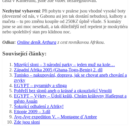
častá v Kamerunu, jsme zde vůbec nezaregistrovali.
Nezbytné vybavení
: Při pobytu v pralese jsou vhodné vysoké boty
(dovezené od nás, v Gabonu asi jen tak dostání nebudou), kalhoty a
mačeta – tu pro změnu koupíte od 250Kč úplně všude. S komáry
jsme se ani moc nesetkali, a tak důležitější než repelent je moskytiéra
nebo spolehlivý stan pro klidnou noc.
Odkaz
:
Online deník Arthura
z cest rovníkovou Afrikou
.
Související články:
Mizející sloni – 3 národní parky – jeden muž na kole…
Západní Afrika 2005 (Ghana-Togo-Benin) 2. díl
Tunisko – nakupování, doprava, jak se chovat aneb chování a
zvyky
EGYPT – pyramidy a sfinga
Pobřeží bez slonů aneb o krásné a okouzlující Venolii
EGYPT – Výlety – Údolí králů, Chrám královny Hatšepsut a
město Asuán
Šokující odhalení z Afriky!
Etiopie 2009 – 3.díl
Aye-Aye expedition V. – Montagne d´Ambre
Zde jsou sloni