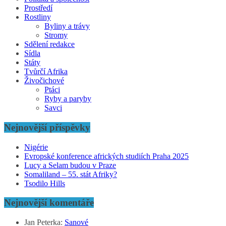
Prostředí
Rostliny
Byliny a trávy
Stromy
Sdělení redakce
Sídla
Státy
Tvůrčí Afrika
Živočichové
Ptáci
Ryby a paryby
Savci
Nejnovější příspěvky
Nigérie
Evropské konference afrických studiích Praha 2025
Lucy a Selam budou v Praze
Somaliland – 55. stát Afriky?
Tsodilo Hills
Nejnovější komentáře
Jan Peterka
:
Sanové