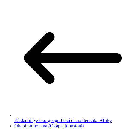
Základní fyzicko-geografická charakteristika Afriky
Okapi pruhovaná (Okapia johnstoni)