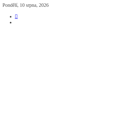
Přeskočit
Pondělí, 10 srpna, 2026
na
obsah