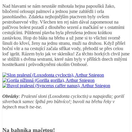
Nad hlavami se nám neustále mihotala hejna papoušků žako,
bíločerní orlosupi palmoví a jednou jsme zahlédli i orla
jasnohlasého. Zdaleka nejhojnějším ptactvem byly ovšem
pestrobarevné vlhy. Všechen ten rej nám dával zapomenout na
palčivou bolest pozadí z dlouhého sezení a mačkání se s ostatními
cestujícími. Půldenní plavba byla přerušena jednou krátkou
zastávkou. Hop do bláta na břehu a už jsme si to všichni svorně
šinuli do křoví, ženy na jednu stranu, muži na druhou. Když přišel
boční vítr a na cestující začala stříkat vody, přehodil se přes celou
loď igelit. Rázem bylo jak ve skleníku! Za těchto horkých chvil jsme
se sblížili s dvěma sestrami, které nám byly v příštích dnech milými
hostitelkami i průvodkyněmi okolím Omboué.
Obrázky
: Pralesní sloni (Loxodonta cycloctis) u napajedla; gorilí
silverback samec šplhá pro bůhvíco!; buvoli na břehu řeky v
hejnech much tse-tse.
Na bahníka mačetou!