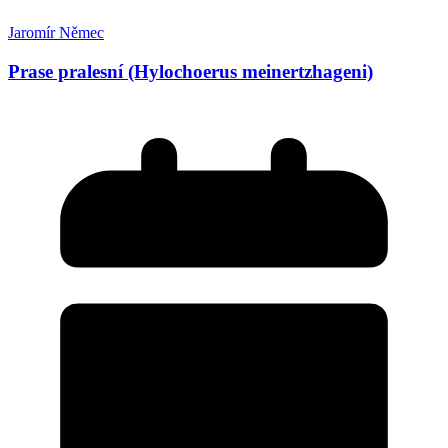
Jaromír Němec
Prase pralesní (Hylochoerus meinertzhageni)