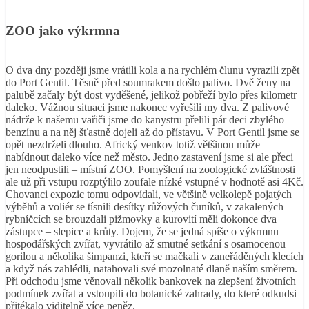
ZOO jako výkrmna
O dva dny později jsme vrátili kola a na rychlém člunu vyrazili zpět
do Port Gentil. Těsně před soumrakem došlo palivo. Dvě ženy na
palubě začaly být dost vyděšené, jelikož pobřeží bylo přes kilometr
daleko. Vážnou situaci jsme nakonec vyřešili my dva. Z palivové
nádrže k našemu vařiči jsme do kanystru přelili pár deci zbylého
benzínu a na něj šťastně dojeli až do přístavu. V Port Gentil jsme se
opět nezdrželi dlouho. Africký venkov totiž většinou může
nabídnout daleko více než město. Jedno zastavení jsme si ale přeci
jen neodpustili – místní ZOO. Pomyšlení na zoologické zvláštnosti
ale už při vstupu rozptýlilo zoufale nízké vstupné v hodnotě asi 4Kč.
Chovanci expozic tomu odpovídali, ve většině velkolepě pojatých
výběhů a voliér se tísnili desítky růžových čuníků, v zakalených
rybníčcích se brouzdali pižmovky a kurovití měli dokonce dva
zástupce – slepice a krůty. Dojem, že se jedná spíše o výkrmnu
hospodářských zvířat, vyvrátilo až smutné setkání s osamocenou
gorilou a několika šimpanzi, kteří se mačkali v zaneřáděných klecích
a když nás zahlédli, natahovali své mozolnaté dlaně naším směrem.
Při odchodu jsme věnovali několik bankovek na zlepšení životních
podmínek zvířat a vstoupili do botanické zahrady, do které odkudsi
přitékalo viditelně více peněz.