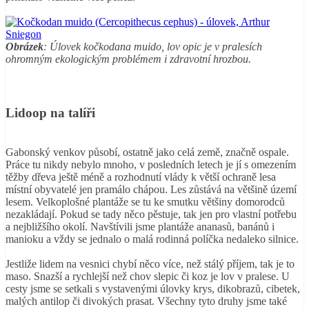
Obrázek
: Úlovek kočkodana muido, lov opic je v pralesích
ohromným ekologickým problémem i zdravotní hrozbou.
Lidoop na talíři
Gabonský venkov působí, ostatně jako celá země, značně ospale.
Práce tu nikdy nebylo mnoho, v posledních letech je jí s omezením
těžby dřeva ještě méně a rozhodnutí vlády k větší ochraně lesa
místní obyvatelé jen pramálo chápou. Les zůstává na většině území
lesem. Velkoplošné plantáže se tu ke smutku většiny domorodců
nezakládají. Pokud se tady něco pěstuje, tak jen pro vlastní potřebu
a nejbližšího okolí. Navštívili jsme plantáže ananasů, banánů i
manioku a vždy se jednalo o malá rodinná políčka nedaleko silnice.
Jestliže lidem na vesnici chybí něco více, než stálý příjem, tak je to
maso. Snazší a rychlejší než chov slepic či koz je lov v pralese. U
cesty jsme se setkali s vystavenými úlovky krys, dikobrazů, cibetek,
malých antilop či divokých prasat. Všechny tyto druhy jsme také