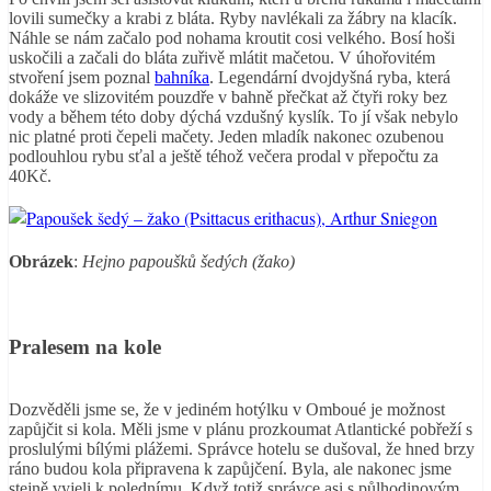
lovili sumečky a krabi z bláta. Ryby navlékali za žábry na klacík.
Náhle se nám začalo pod nohama kroutit cosi velkého. Bosí hoši
uskočili a začali do bláta zuřivě mlátit mačetou. V úhořovitém
stvoření jsem poznal
bahníka
. Legendární dvojdyšná ryba, která
dokáže ve slizovitém pouzdře v bahně přečkat až čtyři roky bez
vody a během této doby dýchá vzdušný kyslík. To jí však nebylo
nic platné proti čepeli mačety. Jeden mladík nakonec ozubenou
podlouhlou rybu sťal a ještě téhož večera prodal v přepočtu za
40Kč.
Obrázek
:
Hejno papoušků šedých (žako)
Pralesem na kole
Dozvěděli jsme se, že v jediném hotýlku v Omboué je možnost
zapůjčit si kola. Měli jsme v plánu prozkoumat Atlantické pobřeží s
proslulými bílými plážemi. Správce hotelu se dušoval, že hned brzy
ráno budou kola připravena k zapůjčení. Byla, ale nakonec jsme
stejně vyjeli k polednímu. Když totiž správce asi s půlhodinovým