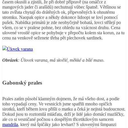
časem okusili a zjistili, že při dobré přípravě (na omáčce z
mangových jader či arašídů) nechutnají vůbec špatně. Většinou se
tato zvířata chytají do drátěných ok, připevněných k ohnutému
stromku. Naopak opice a někdy dokonce lidoopi se loví pomocí
pušek. Nabídka primátů je zde neobyčejně bohatá, lovci střílejí po
všem, co se v pralese pohne, bez ohledu na vzácnost druhu. Cena
ulovené vrostlé opice se pohybuje v přepočtu kolem sta korun, za tu
cenu na venkově seženete třeba pět plechovek sardinek.
Obrázek
: Úlovek varana, má skvělé, měkké a bílé maso.
Gabonský prales
Prales zatím působí klamným dojmem, že má všeho dost, a podle
toho vypadají ceny. Ve vesnicích jsme spatřili mnoho opičích
sirotků, kteří během lovu přišli o matku a čeká je nejistá budoucnost.
Dokud jsou to roztomilá mláďata, drží je lidé jako domácí mazlíčky,
ale co si vesničané počnou s dospělým třicetikilovým samcem
mandrila
, který má špičáky jako levhart? S ulovenými šimpanzi