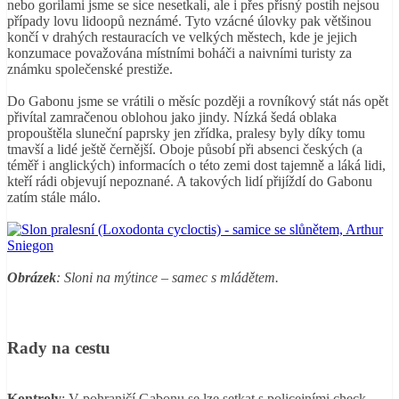
nebo gorilami jsme se sice nesetkali, ale i přes přísný postih nejsou
případy lovu lidoopů neznámé. Tyto vzácné úlovky pak většinou
končí v drahých restauracích ve velkých městech, kde je jejich
konzumace považována místními boháči a naivními turisty za
známku společenské prestiže.
Do Gabonu jsme se vrátili o měsíc později a rovníkový stát nás opět
přivítal zamračenou oblohou jako jindy. Nízká šedá oblaka
propouštěla sluneční paprsky jen zřídka, pralesy byly díky tomu
tmavší a lidé ještě černější. Oboje působí při absenci českých (a
téměř i anglických) informacích o této zemi dost tajemně a láká lidi,
kteří rádi objevují nepoznané. A takových lidí přijíždí do Gabonu
zatím stále málo.
Obrázek
: Sloni na mýtince – samec s mládětem.
Rady na cestu
Kontroly
: V pohraničí Gabonu se lze setkat s policejními check-