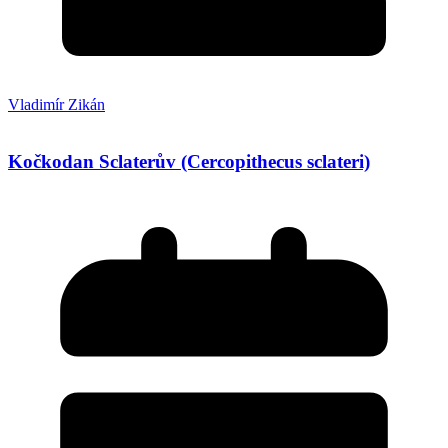
Vladimír Zikán
Kočkodan Sclaterův (Cercopithecus sclateri)