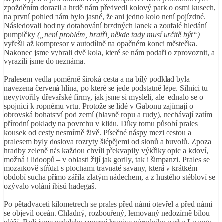
zpožděním dorazil a hrdě nám předvedl kolový park o osmi kusech,
na první pohled nám bylo jasné, že ani jedno kolo není pojízdné.
Následovali hodiny dotahování brzdných lanek a zoufalé hledání
pumpičky
(„není problém, bratři, někde tady musí určitě být“)
vyřešil až kompresor v autodílně na opačném konci městečka.
Nakonec jsme vybrali dvě kola, které se nám podařilo zprovoznit, a
vyrazili jsme do neznáma.
Pralesem vedla poměrně široká cesta a na bílý podklad byla
navezena červená hlína, po které se jede podstatně lépe. Silnici tu
nevytvořily dřevařské firmy, jak jsme si mysleli, ale jednalo se o
spojnici k ropnému vrtu. Protože se lidé v Gabonu zajímají o
obrovská bohatství pod zemí (hlavně ropu a rudy), nechávají zatím
přírodní poklady na povrchu v klidu. Díky tomu působí prales
kousek od cesty nesmírně živě. Písečné náspy mezi cestou a
pralesem byly doslova rozryty šlépějemi od slonů a buvolů. Zpoza
hradby zeleně nás každou chvíli překvapily výkřiky opic a kdoví,
možná i lidoopů – v oblasti žijí jak gorily, tak i šimpanzi. Prales se
mozaikově střídal s plochami travnaté savany, která v krátkém
období sucha přímo zářila zlatým nádechem, a z hustého stébloví se
ozývalo volání ibisů hadegaš.
Po pětadvaceti kilometrech se prales před námi otevřel a před námi
se objevil oceán. Chladný, rozbouřený, lemovaný nedozírně bílou
pláží. Byli jsme nedaleko severní hranice národního parku Loango.