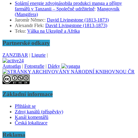
Solární energie zdvojnásobila produkci manga a příjmy
farmářů v Tanzanii – Společně udržitelně
:
Mangovník
(Mangifera)
Jaromír Němec
:
David Livingstone (1813-1873)
Alexandr Flek
:
David Livingstone (1813-1873)
Teku
:
Válka na Ukrajině a Afrika
Partnerské odkazy
ZANZIBAR
|
Ligurie
|
Autoatlas
|
Fotografie
|
Dárky
Základní informace
Přihlásit se
Zdroj kanálů (příspěvky)
Kanál komentářů
Česká lokalizace
Reklama