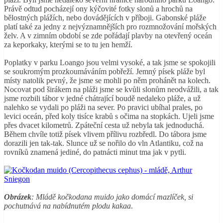
Právě odtud pocházejí ony kýčovité fotky slonů a hrochů na
bělostných plážích, nebo dovádějících v příboji. Gabonské pláže
platí také za jedny z nejvýznamnějších pro rozmnožování mořských
želv. A v zimním období se zde pořádají plavby na otevřený oceán
za keporkaky, kterými se to tu jen hemží.
Poplatky v parku Loango jsou velmi vysoké, a tak jsme se spokojili
se soukromým prozkoumáváním pobřeží. Jemný písek pláže byl
místy natolik pevný, že jsme se mohli po něm prohánět na kolech.
Nocovat pod širákem na pláži jsme se kvůli slonům neodvážili, a tak
jsme rozbili tábor v jedné chátrající boudě nedaleko pláže, a už
nalehko se vydali po pláži na sever. Po pravici ubíhal prales, po
levici oceán, před koly tisíce krabů s očima na stopkách. Ujeli jsme
přes dvacet kilometrů. Zpáteční cesta už nebyla tak jednoduchá.
Během chvíle totiž písek vlivem přílivu rozbředl. Do tábora jsme
dorazili jen tak-tak. Slunce už se nořilo do vln Atlantiku, což na
rovníků znamená jediné, do patnácti minut tma jak v pytli.
Obrázek
: Mládě kočkodana muido jako domácí mazlíček, si
pochutnává na nabídnutém plodu kakaa
.