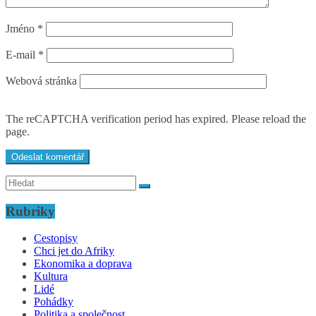
Jméno
*
E-mail
*
Webová stránka
The reCAPTCHA verification period has expired. Please reload the
page.
Rubriky
Cestopisy
Chci jet do Afriky
Ekonomika a doprava
Kultura
Lidé
Pohádky
Politika a společnost