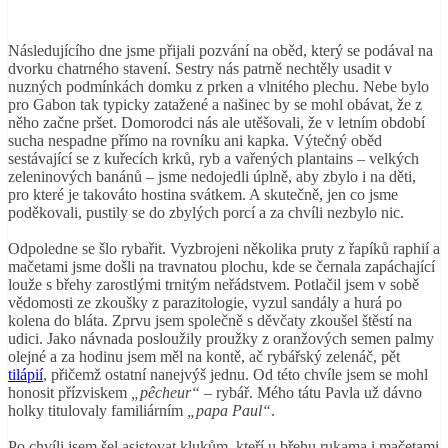
Následujícího dne jsme přijali pozvání na oběd, který se podával na
dvorku chatrného stavení. Sestry nás patrně nechtěly usadit v
nuzných podmínkách domku z prken a vlnitého plechu. Nebe bylo
pro Gabon tak typicky zatažené a našinec by se mohl obávat, že z
něho začne pršet. Domorodci nás ale utěšovali, že v letním období
sucha nespadne přímo na rovníku ani kapka. Výtečný oběd
sestávající se z kuřecích krků, ryb a vařených plantains – velkých
zeleninových banánů – jsme nedojedli úplně, aby zbylo i na děti,
pro které je takováto hostina svátkem. A skutečně, jen co jsme
poděkovali, pustily se do zbylých porcí a za chvíli nezbylo nic.
Odpoledne se šlo rybařit. Vyzbrojeni několika pruty z řapíků raphií a
mačetami jsme došli na travnatou plochu, kde se černala zapáchající
louže s břehy zarostlými trnitým neřádstvem. Potlačil jsem v sobě
vědomosti ze zkoušky z parazitologie, vyzul sandály a hurá po
kolena do bláta. Zprvu jsem společně s děvčaty zkoušel štěstí na
udici. Jako návnada posloužily proužky z oranžových semen palmy
olejné a za hodinu jsem měl na kontě, ač rybářský zelenáč, pět
tilápií
, přičemž ostatní nanejvýš jednu. Od této chvíle jsem se mohl
honosit přízviskem
„pêcheur“
– rybář. Mého tátu Pavla už dávno
holky titulovaly familiárním
„papa Paul“
.
Po chvíli jsem šel asistovat klukům, kteří u břehu rukama i mačetami