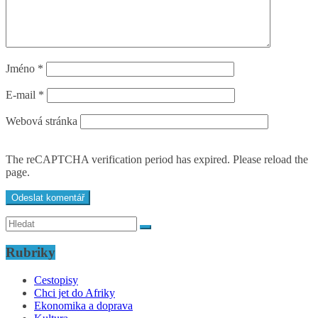
Jméno
*
E-mail
*
Webová stránka
The reCAPTCHA verification period has expired. Please reload the
page.
Rubriky
Cestopisy
Chci jet do Afriky
Ekonomika a doprava