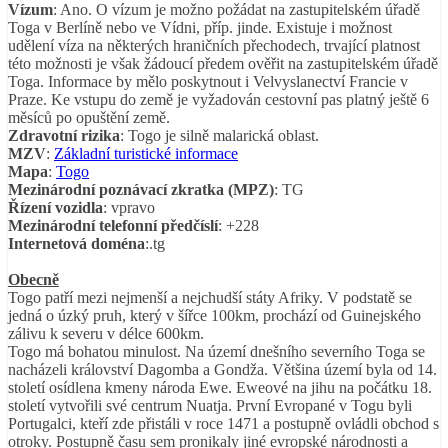
Vízum
: Ano. O vízum je možno požádat na zastupitelském úřadě
Toga v Berlíně nebo ve Vídni, příp. jinde. Existuje i možnost
udělení víza na některých hraničních přechodech, trvající platnost
této možnosti je však žádoucí předem ověřit na zastupitelském úřadě
Toga. Informace by mělo poskytnout i Velvyslanectví Francie v
Praze. Ke vstupu do země je vyžadován cestovní pas platný ještě 6
měsíců po opuštění země.
Zdravotní rizika
: Togo je silně malarická oblast.
MZV
:
Základní turistické informace
Mapa
:
Togo
Mezinárodní poznávací zkratka (MPZ)
: TG
Řízení vozidla
: vpravo
Mezinárodní telefonní předčíslí
: +228
Internetová doména
:.tg
Obecně
Togo patří mezi nejmenší a nejchudší státy Afriky. V podstatě se
jedná o úzký pruh, který v šířce 100km, prochází od Guinejského
zálivu k severu v délce 600km.
Togo má bohatou minulost. Na území dnešního severního Toga se
nacházeli království Dagomba a Gondža. Většina území byla od 14.
století osídlena kmeny národa Ewe. Eweové na jihu na počátku 18.
století vytvořili své centrum Nuatja. První Evropané v Togu byli
Portugalci, kteří zde přistáli v roce 1471 a postupně ovládli obchod s
otroky. Postupně času sem pronikaly jiné evropské národnosti a