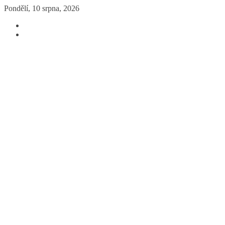
Přeskočit
Pondělí, 10 srpna, 2026
na
obsah