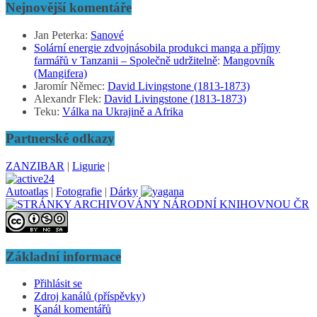
Nejnovější komentáře
Jan Peterka
:
Sanové
Solární energie zdvojnásobila produkci manga a příjmy
farmářů v Tanzanii – Společně udržitelně
:
Mangovník
(Mangifera)
Jaromír Němec
:
David Livingstone (1813-1873)
Alexandr Flek
:
David Livingstone (1813-1873)
Teku
:
Válka na Ukrajině a Afrika
Partnerské odkazy
ZANZIBAR
|
Ligurie
|
Autoatlas
|
Fotografie
|
Dárky
Základní informace
Přihlásit se
Zdroj kanálů (příspěvky)
Kanál komentářů