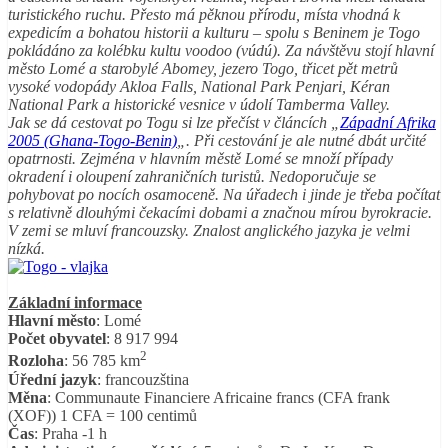
turistického ruchu. Přesto má pěknou přírodu, místa vhodná k
expedicím a bohatou historii a kulturu – spolu s Beninem je Togo
pokládáno za kolébku kultu voodoo (vúdú). Za návštěvu stojí hlavní
město Lomé a starobylé Abomey, jezero Togo, třicet pět metrů
vysoké vodopády Akloa Falls, National Park Penjari, Kéran
National Park a historické vesnice v údolí Tamberma Valley.
Jak se dá cestovat po Togu si lze přečíst v článcích „
Západní Afrika
2005 (Ghana-Togo-Benin)
„. Při cestování je ale nutné dbát určité
opatrnosti. Zejména v hlavním městě Lomé se množí případy
okradení i oloupení zahraničních turistů. Nedoporučuje se
pohybovat po nocích osamoceně. Na úřadech i jinde je třeba počítat
s relativně dlouhými čekacími dobami a značnou mírou byrokracie.
V zemi se mluví francouzsky. Znalost anglického jazyka je velmi
nízká.
Základní informace
Hlavní město
: Lomé
Počet obyvatel
: 8 917 994
2
Rozloha
: 56 785 km
Úřední jazyk
: francouzština
Měna
: Communaute Financiere Africaine francs (CFA frank
(XOF)) 1 CFA = 100 centimů
Čas
: Praha -1 h