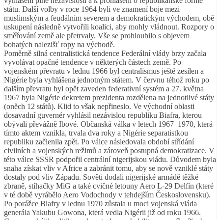
vyhlášení plné nezávislosti a k prohlášení o republikánské formě
státu. Další volby v roce 1964 byli ve znamení boje mezi
muslimským a feudálním severem a demokratickým východem, obě
uskupení následně vytvořili koalici, aby mohly vládnout. Rozpory o
směřování země ale přetrvaly. Vše se prohloubilo s objevem
bohatých nalezišť ropy na východě.
Poměrně silná centralistická tendence Federální vlády brzy začala
vyvolávat opačné tendence v některých částech země. Po
vojenském převratu v lednu 1966 byl centralismus ještě zesílen a
Nigérie byla vyhlášena jednotným státem. V červnu téhož roku po
dalším převratu byl opět zaveden federativní systém a 27. května
1967 byla Nigérie dekretem prezidenta rozdělena na jednotlivé státy
(oněch 12 států). Klid to však nepřineslo. Ve východní oblasti
dosavadní guvernér vyhlásil nezávislou republiku Biafra, kterou
obývali převážně Ibové. Občanská válka v letech 1967–1970, která
tímto aktem vznikla, trvala dva roky a Nigérie separatistkou
republiku začlenila zpět. Po válce následovala období střídání
civilních a vojenských režimů a zároveň postupná demokratizace. V
této válce SSSR podpořil centrální nigerijskou vládu. Důvodem byla
snaha získat vliv v Africe a zabránit tomu, aby se nově vzniklé státy
dostaly pod vliv Západu. Sověti dodali nigerijské armádě těžké
zbraně, stíhačky MiG a také cvičné letouny Aero L-29 Delfín (které
v té době vyrábělo Aero Vodochody v tehdejším Československu).
Po porážce Biafry v lednu 1970 zůstala u moci vojenská vláda
generála Yakubu Gowona, která vedla Nigérii již od roku 1966.