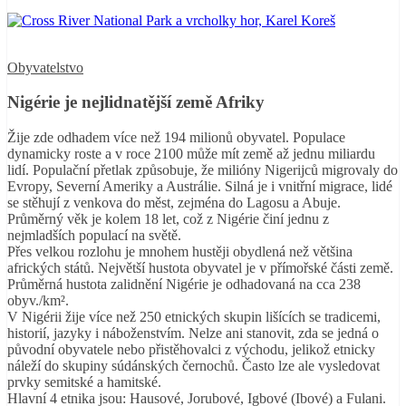
Obyvatelstvo
Nigérie je nejlidnatější země Afriky
Žije zde odhadem více než 194 milionů obyvatel. Populace
dynamicky roste a v roce 2100 může mít země až jednu miliardu
lidí. Populační přetlak způsobuje, že milióny Nigerijců migrovaly do
Evropy, Severní Ameriky a Austrálie. Silná je i vnitřní migrace, lidé
se stěhují z venkova do měst, zejména do Lagosu a Abuje.
Průměrný věk je kolem 18 let, což z Nigérie činí jednu z
nejmladších populací na světě.
Přes velkou rozlohu je mnohem hustěji obydlená než většina
afrických států. Největší hustota obyvatel je v přímořské části země.
Průměrná hustota zalidnění Nigérie je odhadovaná na cca 238
obyv./km².
V Nigérii žije více než 250 etnických skupin lišících se tradicemi,
historií, jazyky i náboženstvím. Nelze ani stanovit, zda se jedná o
původní obyvatele nebo přistěhovalci z východu, jelikož etnicky
náleží do skupiny súdánských černochů. Často lze ale vysledovat
prvky semitské a hamitské.
Hlavní 4 etnika jsou: Hausové, Jorubové, Igbové (Ibové) a Fulani.