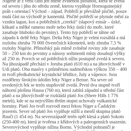
Nigérie je z větší části jen mírně zvlněnou plošinou, která se zvedá
od severu i jihu do středu země, kterou vyplňuje Hornoguinejský
práh s orientací Východ – západ. Pobřeží je převážně písčité, pouze
malá část na východě je kamenitá. Písčité pobřeží se plynule mění za
vzniku lagun, kos a pobřežních „creeků“ (slapový estuár – úzké,
klikaté a mělké rameno moře nebo řeky ústící do moře, které
zasahuje hluboko do pevniny). Tento typ pobřeží se táhne od
západu k deltě řeky Niger. Delta řeky Niger je velmi rozsáhlá a má
rozlohu zhruba 70 000 čtverečních kilometrů, tedy zhruba 7,5 %
rozlohy Nigérie. Přímořský pás mírně zvlněné roviny zde zasahuje
50 – 250 km do pevniny a nánosy sedimentů místy dosahují výšky
až 250 m. Povrch se od pobřežních nížin postupně zvedá k severu.
Na jihozápadě přechází v Joruba plató (610 m) a na jihovýchodě v
Udi plató. Oba masívy s průměrnou nadmořskou výškou 350 – 400
m tvoří předkabrické krystalické břidlice, žuly a vápence. Jsou
rozděleny širokým údolím řeky Niger a Benue. Na sever od
uvedených řek se terén stupňovitě zvedá. První dva stupně tvoří
náhorní plošinu Hausa (760 m), která zabírá západní a střední část
plató a na jihovýchodě se rozkládá plató Jos (Shere Hills 1 776
metrů), kde se na nejvyšším třetím stupni uchovaly vulkanické
horniny. Plató Jos tvoří rozvodí mezi řekou Niger a Čadským
jezerem. Sever od plató Jos vyplňuje nižší a menší skupina plató
Bauči (1 454 m). Na severozápadě terén opět klesá a plató Sokoto
(250-400 m), která je tvořena z křídových a paleogenních usazenin.
Severovýchod vyplňuje nížina Bornu. Východní pohraničí je