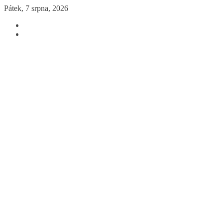
Přeskočit
Pátek, 7 srpna, 2026
na
obsah