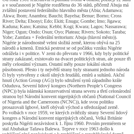
a v současnosti je Nigérie rozdělena do 36 států, přičemž Abuja má
zvláštní postavení federálního hlavního města (Abia; Adamawa;
Akwa; Ibom; Anambra; Bauchi; Bayelsa; Benue; Borno; Cross
River; Delta; Ebonyi; Edo; Ekiti; Enugu; Gombe; Imo; Jigawa;
Kaduna; Kano; Katsina; Kebbi; Kogi; Kwara; Lagos; Nassarawa;
Niger; Ogun; Ondo; Osun; Oyo; Plateau; Rivers; Sokoto; Taraba;
Yobe; Zamfara + Federální teritorium: Abuja (hlavní město)).
Nigérie je národnostně velmi složitá země, kterou obývá na 25
národů a kmenů. Etnická pestrost se od počátku vzniku Nigérie
odrážela i v politice. V zemi do převratu v 1966, kdy byly politické
strany zakázané, existovalo na dvacet politických stran, ale pouze tři
měly celostátní význam. Ostatní měly pouze lokální okruh
působnosti. Přesto i ty největší strany byly stranami jednoho národa
či byly vytvořeny z okolí silných feudálů, emírů a sultánů. Akční
hnutí (Action Group (AG)) bylo sdružení synů západního krále
Oduduva, Severní lidový kongres (Northern People’s Congress
(NPC)) byla islámská konzervativní strana severu a třetí celonárodní
stranou byl Národní konvent nigerijských občanů (National Council
of Nigeria and the Cameroons (NCNC)), kde svou politiku
prosazovali Igbové, kteří obývali východ a středozápad země.
Po volbách v roce 1959, ve kterých zvítězily strany Severní lidový
kongres a Národní konvent nigerijských občanů, Velká Británie
poskytla Nigérii nezávislost k 1. říjnu 1960. Prvním premiérem se
stal Abubakar Tafawa Balewa. Teprve v roce 1963 došlo k