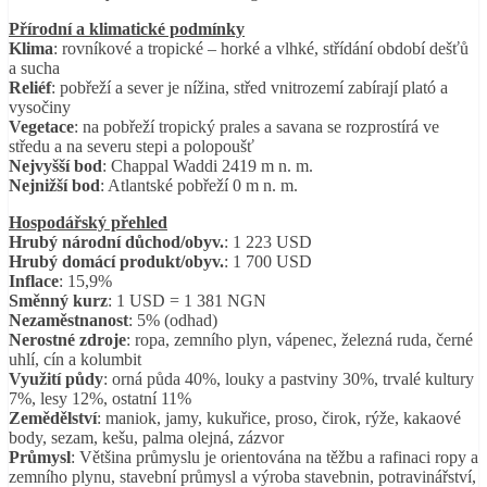
Přírodní a klimatické podmínky
Klima
: rovníkové a tropické – horké a vlhké, střídání období dešťů
a sucha
Reliéf
: pobřeží a sever je nížina, střed vnitrozemí zabírají plató a
vysočiny
Vegetace
: na pobřeží tropický prales a savana se rozprostírá ve
středu a na severu stepi a polopoušť
Nejvyšší bod
: Chappal Waddi 2419 m n. m.
Nejnižší bod
: Atlantské pobřeží 0 m n. m.
Hospodářský přehled
Hrubý národní důchod/obyv.
: 1 223 USD
Hrubý domácí produkt/obyv.
: 1 700 USD
Inflace
: 15,9%
Směnný kurz
: 1 USD = 1 381 NGN
Nezaměstnanost
: 5% (odhad)
Nerostné zdroje
: ropa, zemního plyn, vápenec, železná ruda, černé
uhlí, cín a kolumbit
Využití půdy
: orná půda 40%, louky a pastviny 30%, trvalé kultury
7%, lesy 12%, ostatní 11%
Zemědělství
: maniok, jamy, kukuřice, proso, čirok, rýže, kakaové
body, sezam, kešu, palma olejná, zázvor
Průmysl
: Většina průmyslu je orientována na těžbu a rafinaci ropy a
zemního plynu, stavební průmysl a výroba stavebnin, potravinářství,