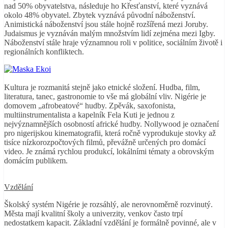
nad 50% obyvatelstva, následuje ho Křesťanství, které vyznává
okolo 48% obyvatel. Zbytek vyznává původní náboženství.
Animistická náboženství jsou stále hojně rozšířená mezi Joruby.
Judaismus je vyznáván malým množstvím lidí zejména mezi Igby.
Náboženství stále hraje významnou roli v politice, sociálním životě i
regionálních konfliktech.
Kultura je rozmanitá stejně jako etnické složení. Hudba, film,
literatura, tanec, gastronomie to vše má globální vliv. Nigérie je
domovem „afrobeatové“ hudby. Zpěvák, saxofonista,
multiinstrumentalista a kapelník Fela Kuti je jednou z
nejvýznamnějších osobností africké hudby. Nollywood je označení
pro nigerijskou kinematografii, která ročně vyprodukuje stovky až
tisíce nízkorozpočtových filmů, převážně určených pro domácí
video. Je známá rychlou produkcí, lokálními tématy a obrovským
domácím publikem.
Vzdělání
Školský systém Nigérie je rozsáhlý, ale nerovnoměrně rozvinutý.
Města mají kvalitní školy a univerzity, venkov často trpí
nedostatkem kapacit. Základní vzdělání je formálně povinné, ale v