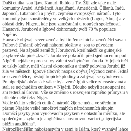
Další etnika jsou Ijaw, Kanuri, Ibibio a Tiv. Žijí zde také malé
komunity Arabů, Afrikánců, Angličanů, Američanů, Číňanů, Indů,
Japonců, Libanonců a jiných, zejména evropských národů. Tyto
komunity jsou soustředěny ve velkých městech (Lagos, Abuja) a v
oblasti delty Nigeru, kde jsou zaměstnáni u ropných společností.
Hausové, Jorubové a Igbové dohromady tvoří 70 % populace
Nigérie.
Hausové obývají sever země a byli to řemeslníci a zemědělci savan.
Fulbové (Fulani) obývají náhorní plošiny a jsou to původem
pastevci. Na západě země žijí Jorubové, kteří náleží ke guinejské
jazykové skupině „kwa“. Jorubové pokročili před sjednocením pod
Nigérií nejdále v procesu vytváření svébytného národa. V jejich řeči
se tiskly knihy, měli vlastní ekonomiku a téměř polovina Jorubů již
žila ve městech. Igbové (Ibové) naopak obývají východ země. Jedná
se o zemědělce, pěstují tropické plodiny a zabývají se rybolovem.
Po nigerijské občanské válce byla země Igbů velice zdevastovaná a
stali se nejchudším etnikem v Nigérii. Dlouho nebyli zastoupeni na
ani federální úrovni. Vše se změnilo s rozvojem ropného průmyslu v
přilehlé deltě řeky Niger.
Vedle těchto velkých etnik či národů žije zejména ve středním
pásmu Nigérie velké množství malých národnostních skupin.
Domácí jazyky jsou vyučovacím jazykem v oblastním měřítku, ale
společným jazykem je angličtina s hovorovou variací „nigerijská
pidžin angličtina“.
Nejrozšířenějším náboženstvím v zemi je Islám, který vyznává lehce