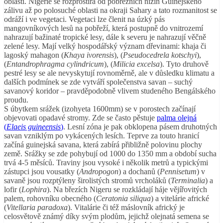
oblasti. Nigérie se rozprostírá od pobřežních nížin Guinejského
zálivu až po polosuché oblasti na okraji Sahary a tato rozmanitost se
odráží i ve vegetaci. Vegetaci lze členit na úzký pás
mangovníkových lesů na pobřeží, která postupně do vnitrozemí
nahrazují bažinaté tropické lesy, dále k severu je nahrazují věčně
zelené lesy. Mají velký hospodářský význam dřevinami: khaja či
lagoský mahagon (
Khaya ivorensis
), (
Pseudocedrela kotschyi
),
(
Entandrophragma cylindricum
), (
Milicia excelsa
). Tyto druhově
pestré lesy se ale nevyskytují rovnoměrně, ale v důsledku klimatu a
dalších podmínek se zde vytváří společenstva savan – suchý
savanový koridor – pravděpodobně vlivem studeného Bengálského
proudu.
S úbytkem srážek (izohyeta 1600mm) se v porostech začínají
objevovati opadavé stromy. Zde se často pěstuje
palma olejná
(
Elaeis guineensis
)
. Lesní zóna je pak obklopena pásem druhotných
savan vzniklým po vykácených lesích. Teprve za touto hranicí
začíná guinejská savana, která zabírá přibližně polovinu plochy
země. Srážky se zde pohybují od 1000 do 1350 mm a období sucha
trvá 4-5 měsíců. Traviny jsou vysoké i několik metrů a typickými
zástupci jsou vousatky (
Andropogon
) a dochanů (
Pennisetum
) v
savaně jsou rozptýleny širolistých stromů vrcholáků (
Terminalia
) a
lofir (
Lophira
). Na březích Nigeru se rozkládají háje vějířovitých
palem, rohovníku obecného (
Ceratonia siliqua
) a vitelárie africké
(
Vitellaria paradoxa
). Vitalárie či též máslovník africký je
celosvětově známý díky svým plodům, jejichž olejnatá semena se