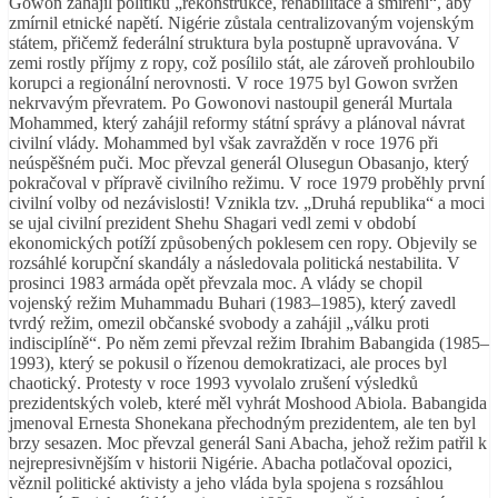
Gowon zahájil politiku „rekonstrukce, rehabilitace a smíření“, aby
zmírnil etnické napětí. Nigérie zůstala centralizovaným vojenským
státem, přičemž federální struktura byla postupně upravována. V
zemi rostly příjmy z ropy, což posílilo stát, ale zároveň prohloubilo
korupci a regionální nerovnosti. V roce 1975 byl Gowon svržen
nekrvavým převratem. Po Gowonovi nastoupil generál Murtala
Mohammed, který zahájil reformy státní správy a plánoval návrat
civilní vlády. Mohammed byl však zavražděn v roce 1976 při
neúspěšném puči. Moc převzal generál Olusegun Obasanjo, který
pokračoval v přípravě civilního režimu. V roce 1979 proběhly první
civilní volby od nezávislosti! Vznikla tzv. „Druhá republika“ a moci
se ujal civilní prezident Shehu Shagari vedl zemi v období
ekonomických potíží způsobených poklesem cen ropy. Objevily se
rozsáhlé korupční skandály a následovala politická nestabilita. V
prosinci 1983 armáda opět převzala moc. A vlády se chopil
vojenský režim Muhammadu Buhari (1983–1985), který zavedl
tvrdý režim, omezil občanské svobody a zahájil „válku proti
indisciplíně“. Po něm zemi převzal režim Ibrahim Babangida (1985–
1993), který se pokusil o řízenou demokratizaci, ale proces byl
chaotický. Protesty v roce 1993 vyvolalo zrušení výsledků
prezidentských voleb, které měl vyhrát Moshood Abiola. Babangida
jmenoval Ernesta Shonekana přechodným prezidentem, ale ten byl
brzy sesazen. Moc převzal generál Sani Abacha, jehož režim patřil k
nejrepresivnějším v historii Nigérie. Abacha potlačoval opozici,
věznil politické aktivisty a jeho vláda byla spojena s rozsáhlou