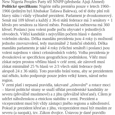
New Nigeria Peoples Party též NNPP (předseda: Ajuji Ahmed)
Politické specifikum:
Nigérie měla premiéra pouze v letech 1960–
1966 (jediným byl Abubakar Tafawa Balewa), od té doby plní roli
hlavy státu i vlády výhradně prezident. Parlament je dvoukomorový.
Senát má 109 křesel a každý z 36-ti států federace má 3 senátory + 1
křeslo pro senátora za hlavní město. Poslanecká sněmovna má 360
křesel. Poslanci jsou voleni podle počtu obyvatel v jednotlivých
obvodech. Vítězí kandidát s nejvyšším počtem hlasů v daném
volebním okrsku. Délka mandátu prezidenta jsou 4 roky (s možností
jednoho znovuzvolení, tedy maximálně 2 funkční období). Délka
mandátu parlamentu je také 4 roky (všichni senátoři i poslanci jsou
voleni najednou v rámci celonárodních voleb). Volba prezidenta je
dvoukolová se specifickou geografickou podmínkou. Vítěz musí
získat nejen prostou většinu hlasů v celé zemi, ale zároveň musí
získat minimálně 25 % hlasů ve 2/3 všech států federace (tedy
alespoň 24 z 36 států). Toto pravidlo brání tomu, aby se prezidentem
stal někdo, koho podporuje pouze jeden velký kmen, národ nebo
region.
V zemi platí i nepsaná pravidla, takzvané „
zónování
“ a rotace moci
– hlavní politické strany se snaží střídat prezidentské kandidáty ze
severu (převážně muslimové) a z jihu (převážně křesťané). Cílem je
udržet náboženskou a etnickou stabilitu v zemi. Prezident a
viceprezident musí být vždy zástupci jiného regionu a náboženství.
Pokud je prezident křesťan z jihu, viceprezident musí být muslim ze
severu (a naopak), tzv. Zákon dvojice. Ústavou je dané pravidlo