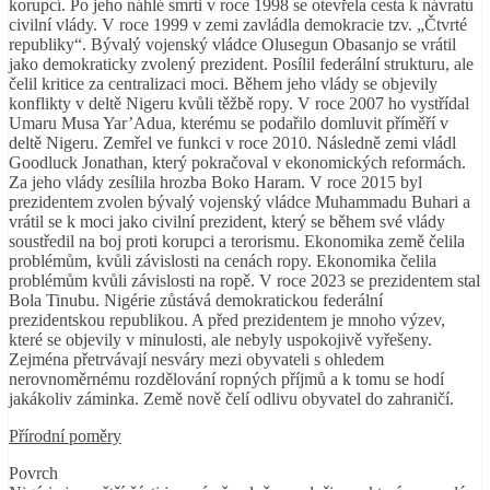
korupcí. Po jeho náhlé smrti v roce 1998 se otevřela cesta k návratu
civilní vlády. V roce 1999 v zemi zavládla demokracie tzv. „Čtvrté
republiky“. Bývalý vojenský vládce Olusegun Obasanjo se vrátil
jako demokraticky zvolený prezident. Posílil federální strukturu, ale
čelil kritice za centralizaci moci. Během jeho vlády se objevily
konflikty v deltě Nigeru kvůli těžbě ropy. V roce 2007 ho vystřídal
Umaru Musa Yar’Adua, kterému se podařilo domluvit příměří v
deltě Nigeru. Zemřel ve funkci v roce 2010. Následně zemi vládl
Goodluck Jonathan, který pokračoval v ekonomických reformách.
Za jeho vlády zesílila hrozba Boko Haram. V roce 2015 byl
prezidentem zvolen bývalý vojenský vládce Muhammadu Buhari a
vrátil se k moci jako civilní prezident, který se během své vlády
soustředil na boj proti korupci a terorismu. Ekonomika země čelila
problémům, kvůli závislosti na cenách ropy. Ekonomika čelila
problémům kvůli závislosti na ropě. V roce 2023 se prezidentem stal
Bola Tinubu. Nigérie zůstává demokratickou federální
prezidentskou republikou. A před prezidentem je mnoho výzev,
které se objevily v minulosti, ale nebyly uspokojivě vyřešeny.
Zejména přetrvávají nesváry mezi obyvateli s ohledem
nerovnoměrnému rozdělování ropných příjmů a k tomu se hodí
jakákoliv záminka. Země nově čelí odlivu obyvatel do zahraničí.
Přírodní poměry
Povrch