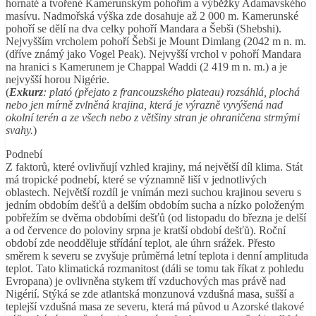
hornaté a tvořené Kamerunským pohořím a výběžky Adamavského
masívu. Nadmořská výška zde dosahuje až 2 000 m. Kamerunské
pohoří se dělí na dva celky pohoří Mandara a Šebši (Shebshi).
Nejvyšším vrcholem pohoří Šebši je Mount Dimlang (2042 m n. m.
(dříve známý jako Vogel Peak). Nejvyšší vrchol v pohoří Mandara
na hranici s Kamerunem je Chappal Waddi (2 419 m n. m.) a je
nejvyšší horou Nigérie.
(
Exkurz
: plató (přejato z francouzského plateau) rozsáhlá, plochá
nebo jen mírně zvlněná krajina, která je výrazně vyvýšená nad
okolní terén a ze všech nebo z většiny stran je ohraničena strmými
svahy.
)
Podnebí
Z faktorů, které ovlivňují vzhled krajiny, má největší díl klima. Stát
má tropické podnebí, které se významně liší v jednotlivých
oblastech. Největší rozdíl je vnímán mezi suchou krajinou severu s
jedním obdobím dešťů a delším obdobím sucha a nízko položeným
pobřežím se dvěma obdobími dešťů (od listopadu do března je delší
a od července do poloviny srpna je kratší období dešťů). Roční
období zde neodděluje střídání teplot, ale úhrn srážek. Přesto
směrem k severu se zvyšuje průměrná letní teplota i denní amplituda
teplot. Tato klimatická rozmanitost (dáli se tomu tak říkat z pohledu
Evropana) je ovlivněna stykem tří vzduchových mas právě nad
Nigérií. Stýká se zde atlantská monzunová vzdušná masa, sušší a
teplejší vzdušná masa ze severu, která má původ u Azorské tlakové