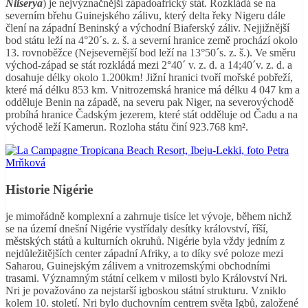
Niiserya
) je nejvýznačnější západoafrický stát. Rozkládá se na
severním břehu Guinejského zálivu, který delta řeky Nigeru dále
člení na západní Beninský a východní Biaferský záliv. Nejjižnější
bod státu leží na 4°20´s. z. š. a severní hranice země prochází okolo
13. rovnoběžce (Nejsevernější bod leží na 13°50´s. z. š.). Ve směru
východ-západ se stát rozkládá mezi 2°40´ v. z. d. a 14;40´v. z. d. a
dosahuje délky okolo 1.200km! Jižní hranici tvoří mořské pobřeží,
které má délku 853 km. Vnitrozemská hranice má délku 4 047 km a
odděluje Benin na západě, na severu pak Niger, na severovýchodě
probíhá hranice Čadským jezerem, které stát odděluje od Čadu a na
východě leží Kamerun. Rozloha státu činí 923.768 km².
Historie Nigérie
je mimořádně komplexní a zahrnuje tisíce let vývoje, během nichž
se na území dnešní Nigérie vystřídaly desítky království, říší,
městských států a kulturních okruhů. Nigérie byla vždy jedním z
nejdůležitějších center západní Afriky, a to díky své poloze mezi
Saharou, Guinejským zálivem a vnitrozemskými obchodními
trasami. Významným státní celkem v milosti bylo Království Nri.
Nri je považováno za nejstarší igboskou státní strukturu. Vzniklo
kolem 10. století. Nri bylo duchovním centrem světa Igbů, založené