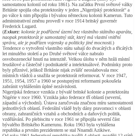
samostatnou kolonií od roku 1861). Na začátku První světové války
Británie spojila oba protektoráty v jeden „Nigerijský protektorát“ a
po válce k nim připojila i bývalou německou kolonii Kamerun. Tuto
administrativní změnu provedl v roce 1914 britský guvernér
Frederick Lugard.
(
Exkurz
: kolonie je podřízené území bez vlastního státního aparátu,
naopak protektorát je samostatný stát, který má vlastní vnitřní
správu, ale je podřízen vojensky a politicky jiné mocnosti.
)
Tendence o vytvoření vlastního státu sahají do dvacátých a třicátých
let minulého století a po Druhé světové válce nabralo
osvobozenecké hnutí na intenzitě. Velkou úlohu v něm hráli místní
feudálové a částečně i podnikatelé a intelektuálové. Podmínky proto
byly příznivé, jelikož Británie nijak zvlášť neoslabovala moc
místních vládců a snažila se protektorát reformovat. V roce 1947,
1951, 1954, 1957 a 1960 se postupnými reformami pokoušela
zabránit vyhlášením úplné nezávislosti.
Nigerijská federace vznikla z bývalé britské kolonie a protektorátu
Nigérie v roce 1960. Vznikla jako federace tří oblastí (severní,
západní a východní). Ústava zaručovala značnou míru samostatnosti
jednotlivých oblastí. Federální vládě byly dány pravomoci v oblasti
obrany, zahraničních vztahů a obchodních a daňových politik,
vzdělávání. Po plebiscitu v roce 1961 se připojila severní část
bývalého Britského Kamerunu. Roku 1963 byla vyhlášena
republika a prvním prezidentem se stal Nnamdi Azikiwe.
Od roku 1961 federativní republiku tvořili 4 oblasti, později 12 států