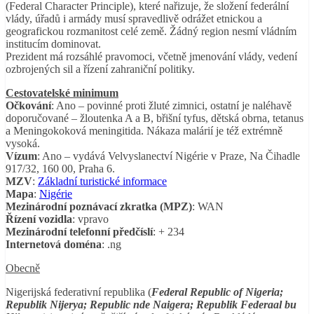
(Federal Character Principle), které nařizuje, že složení federální
vlády, úřadů i armády musí spravedlivě odrážet etnickou a
geografickou rozmanitost celé země. Žádný region nesmí vládním
institucím dominovat.
Prezident má rozsáhlé pravomoci, včetně jmenování vlády, vedení
ozbrojených sil a řízení zahraniční politiky.
Cestovatelské minimum
Očkování
: Ano – povinné proti žluté zimnici, ostatní je naléhavě
doporučované – žloutenka A a B, břišní tyfus, dětská obrna, tetanus
a Meningokoková meningitida. Nákaza malárií je též extrémně
vysoká.
Vízum
: Ano – vydává Velvyslanectví Nigérie v Praze, Na Čihadle
917/32, 160 00, Praha 6.
MZV
:
Základní turistické informace
Mapa
:
Nigérie
Mezinárodní poznávací zkratka (MPZ)
: WAN
Řízení vozidla
: vpravo
Mezinárodní telefonní předčíslí
: + 234
Internetová doména
: .ng
Obecně
Nigerijská federativní republika (
Federal Republic of Nigeria;
Republik Nijerya; Republic nde Naigera; Republik Federaal bu