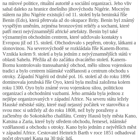
na mírové politice, rituální autoritě a sociální organizaci. Jeho vliv
sahal daleko za hranice dnešního jihovýchodu Nigérie. Mocným
státem na jihu Nigérie existující od 11. století byla beninská říše
Benin (Edo), která přetrvala až do okupace Brity. Benin byl známý
vyspělým uměním, zejména bronzovými reliéfy a sochami, které
patří mezi nejvýznamnější africké artefakty. Benin byl také
významným obchodním centrem, které udržovalo kontakty s
Evropou již od 15. století. Obchodovalo s pepřem, otroky, látkami a
slonovinou. Na severovýchodě se rozkládala říše Kanem-Bornu.
Vznikla kolem 9. století a byla jedním z nejvýznamnějších států v
oblasti Sahelu. Přežila až do začátku dvacátého století. Kanem-
Bornu kontrolovalo transsaharský obchod, mělo silnou vojenskou
tradici a bylo centrem islámské vzdělanosti a centrum obchodu s
otroky. Západní Nigérii od druhé pol. 16. století až do roku 1896
dominovala jorubská říše Oyo, která byla možná založena kolem
roku 1300. Oyo bylo známé svou vojenskou silou, politickou
organizací a obchodními vazbami. Jeho armáda byla jednou z
nejlépe organizovaných v západní Africe. Na severu státu ležely
Hauské městské státy, které mají nejasný počátek ve starověku a
svou moc si udržely až do roku 1808, než byly poraženy a
začleněny do Sokotského chalífátu. Centry Hausů byly města Kano,
Katsina a Zaria, které byly středem obchodu, řemesel, islámské
vzdělanosti a obchodu s otroky. Kano bylo jedním z největších měst
v západní Africe. Cestovatel Heinrich Barth v roce 1851 odhadoval
počet obyvatel Kana na 30 tisíc lidí.