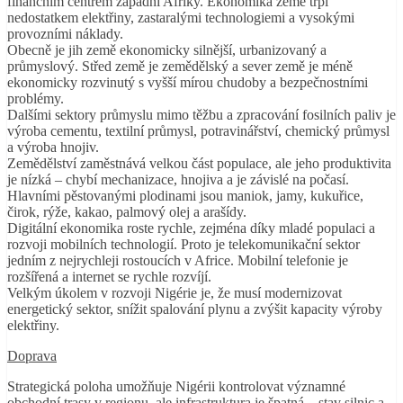
finančním centrem západní Afriky. Ekonomika země trpí
nedostatkem elektřiny, zastaralými technologiemi a vysokými
provozními náklady.
Obecně je jih země ekonomicky silnější, urbanizovaný a
průmyslový. Střed země je zemědělský a sever země je méně
ekonomicky rozvinutý s vyšší mírou chudoby a bezpečnostními
problémy.
Dalšími sektory průmyslu mimo těžbu a zpracování fosilních paliv je
výroba cementu, textilní průmysl, potravinářství, chemický průmysl
a výroba hnojiv.
Zemědělství zaměstnává velkou část populace, ale jeho produktivita
je nízká – chybí mechanizace, hnojiva a je závislé na počasí.
Hlavními pěstovanými plodinami jsou maniok, jamy, kukuřice,
čirok, rýže, kakao, palmový olej a arašídy.
Digitální ekonomika roste rychle, zejména díky mladé populaci a
rozvoji mobilních technologií. Proto je telekomunikační sektor
jedním z nejrychleji rostoucích v Africe. Mobilní telefonie je
rozšířená a internet se rychle rozvíjí.
Velkým úkolem v rozvoji Nigérie je, že musí modernizovat
energetický sektor, snížit spalování plynu a zvýšit kapacity výroby
elektřiny.
Doprava
Strategická poloha umožňuje Nigérii kontrolovat významné
obchodní trasy v regionu, ale infrastruktura je špatná – stav silnic a