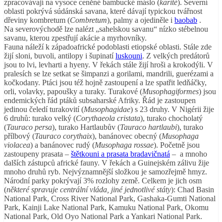
zpracovávají na vysoce ceněné bambucké máslo (
karité
). Severní
oblasti pokrývá súdánská savana, které dávají typickou tvářnost
dřeviny kombretum (
Combretum
), palmy a ojediněle i
baobab
.
Na severovýchodě lze nalézt „sahelskou savanu“ nízko stébelnou
savanu, kterou zpestřují akácie a myrhovníky.
Fauna náleží k západoafrické podoblasti etiopské oblasti. Stále zde
žijí sloni, buvoli, antilopy i šupinatí
luskouni
. Z velkých predátorů
jsou to lvi, levharti a hyeny. V řekách stále žijí hroši a krokodýli. V
pralesích se lze setkat se šimpanzi a gorilami, mandrili, guerézami a
kočkodany. Ptáci jsou též hojně zastoupení a lze spatřit ledňáčky,
orli, volavky, papoušky a turaky. Turakové (
Musophagiformes
) jsou
endemických řád ptáků subsaharské Afriky. Řád je zastoupen
jedinou čeledí turakovití (
Musophagidae
) s 23 druhy. V Nigérii žije
6 druhů: turako velký (
Corythaeola cristata
), turako chocholatý
(
Tauraco persa
), turako Hartlaubův (
Tauraco hartlaubi
), turako
přílbový (
Tauraco corythaix
), banánovec obecný (
Musophaga
violacea
) a banánovec rudý (
Musophaga rossae
). Početně jsou
zastoupeny prasata –
štětkouni a prasata bradavičnatá
– a mnoho
dalších zástupců africké fauny. V řekách a Guinejském zálivu žije
mnoho druhů ryb. Nejvýznamnější složkou je samozřejmě hmyz.
Národní parky pokrývají 3% rozlohy země. Celkem je jich osm
(
některé spravuje centrální vláda, jiné jednotlivé státy
): Chad Basin
National Park, Cross River National Park, Gashaka-Gumti National
Park, Kainji Lake National Park, Kamuku National Park, Okomu
National Park, Old Oyo National Park a Yankari National Park.