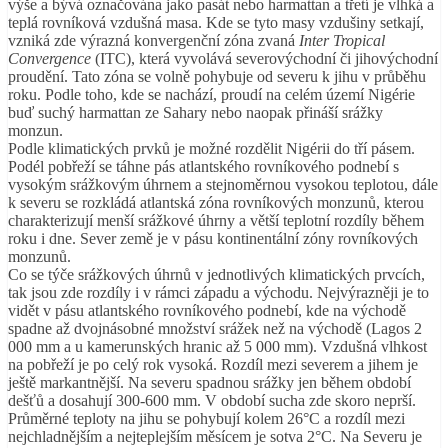
výše a bývá označována jako pasát nebo harmattan a třetí je vlhká a
teplá rovníková vzdušná masa. Kde se tyto masy vzdušiny setkají,
vzniká zde výrazná konvergenční zóna zvaná
Inter Tropical
Convergence
(ITC), která vyvolává severovýchodní či jihovýchodní
proudění. Tato zóna se volně pohybuje od severu k jihu v průběhu
roku. Podle toho, kde se nachází, proudí na celém území Nigérie
buď suchý harmattan ze Sahary nebo naopak přináší srážky
monzun.
Podle klimatických prvků je možné rozdělit Nigérii do tří pásem.
Podél pobřeží se táhne pás atlantského rovníkového podnebí s
vysokým srážkovým úhrnem a stejnoměrnou vysokou teplotou, dále
k severu se rozkládá atlantská zóna rovníkových monzunů, kterou
charakterizují menší srážkové úhrny a větší teplotní rozdíly během
roku i dne. Sever země je v pásu kontinentální zóny rovníkových
monzunů.
Co se týče srážkových úhrnů v jednotlivých klimatických prvcích,
tak jsou zde rozdíly i v rámci západu a východu. Nejvýrazněji je to
vidět v pásu atlantského rovníkového podnebí, kde na východě
spadne až dvojnásobné množství srážek než na východě (Lagos 2
000 mm a u kamerunských hranic až 5 000 mm). Vzdušná vlhkost
na pobřeží je po celý rok vysoká. Rozdíl mezi severem a jihem je
ještě markantnější. Na severu spadnou srážky jen během období
dešťů a dosahují 300-600 mm. V období sucha zde skoro neprší.
Průměrné teploty na jihu se pohybují kolem 26°C a rozdíl mezi
nejchladnějším a nejteplejším měsícem je sotva 2°C. Na Severu je