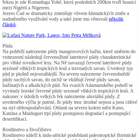
řekou je zde Komadugu Yobé, která posledních 200km tvoří hranici
mezi Nigérií a Nigerem.
Jezero Čad se dramaticky zmenšuje vlivem klimatických změn a
nadměrného využívání vody a také jsme mu věnovali
několik
článků
.
Půda
Na pobřeží nalezneme půdy mangrovových bažin, které směrem do
vnitrozemí následují červenožluté lateritové půdy charakteristické
pro vlhké rovníkové lesy. Na Ně navazují červené lateritové půdy
sezónně vlhkých tropických lesů a travnatých savan. Uvedený typ
půd je plošně nejrozsáhlejší. Na severu nalezneme červenohnědé
půdy suchých savan, do nichž se vkliňují černé půdy savan,
bažinatých a alkalických půd. Na svazích Adamanského pohoří se
vyvinuly horské červené půdy sezonně vlhkých tropických lesů. A
nakonec v údolích velkých řek nalezneme aluviální půdy. Z
uvedeného výčtu je patrné, že půdy moc úrodné nejsou a jsou citlivé
na styl obhospodařování. Oblasti na severu kolem měst Kano,
Katsina a Maiduguri trpí půdy postupnou degradací a postupující
desertifikací.
Rostlinstvo a živočišstvo
Rostlinstvo náleží k indo-africké podoblasti paleotropické floristické