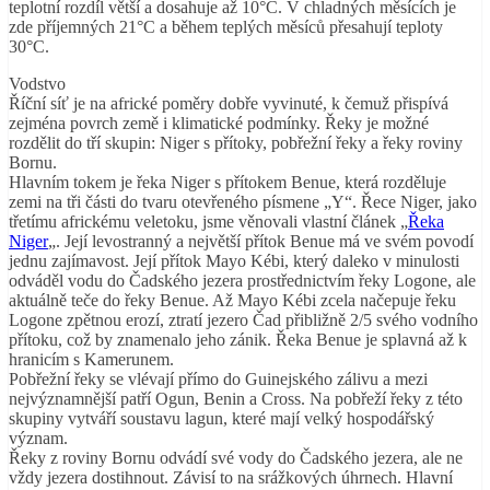
teplotní rozdíl větší a dosahuje až 10°C. V chladných měsících je
zde příjemných 21°C a během teplých měsíců přesahují teploty
30°C.
Vodstvo
Říční síť je na africké poměry dobře vyvinuté, k čemuž přispívá
zejména povrch země i klimatické podmínky. Řeky je možné
rozdělit do tří skupin: Niger s přítoky, pobřežní řeky a řeky roviny
Bornu.
Hlavním tokem je řeka Niger s přítokem Benue, která rozděluje
zemi na tři části do tvaru otevřeného písmene „Y“. Řece Niger, jako
třetímu africkému veletoku, jsme věnovali vlastní článek „
Řeka
Niger
„. Její levostranný a největší přítok Benue má ve svém povodí
jednu zajímavost. Její přítok Mayo Kébi, který daleko v minulosti
odváděl vodu do Čadského jezera prostřednictvím řeky Logone, ale
aktuálně teče do řeky Benue. Až Mayo Kébi zcela načepuje řeku
Logone zpětnou erozí, ztratí jezero Čad přibližně 2/5 svého vodního
přítoku, což by znamenalo jeho zánik. Řeka Benue je splavná až k
hranicím s Kamerunem.
Pobřežní řeky se vlévají přímo do Guinejského zálivu a mezi
nejvýznamnější patří Ogun, Benin a Cross. Na pobřeží řeky z této
skupiny vytváří soustavu lagun, které mají velký hospodářský
význam.
Řeky z roviny Bornu odvádí své vody do Čadského jezera, ale ne
vždy jezera dostihnout. Závisí to na srážkových úhrnech. Hlavní