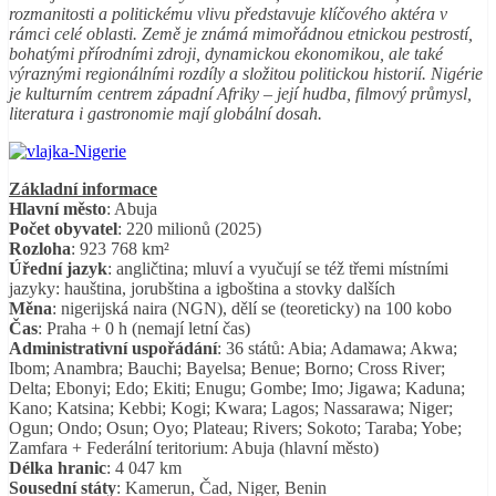
rozmanitosti a politickému vlivu představuje klíčového aktéra v
rámci celé oblasti. Země je známá mimořádnou etnickou pestrostí,
bohatými přírodními zdroji, dynamickou ekonomikou, ale také
výraznými regionálními rozdíly a složitou politickou historií. Nigérie
je kulturním centrem západní Afriky – její hudba, filmový průmysl,
literatura i gastronomie mají globální dosah.
Základní informace
Hlavní město
: Abuja
Počet obyvatel
: 220 milionů (2025)
Rozloha
: 923 768 km²
Úřední jazyk
: angličtina; mluví a vyučují se též třemi místními
jazyky: hauština, jorubština a igboština a stovky dalších
Měna
: nigerijská naira (NGN), dělí se (teoreticky) na 100 kobo
Čas
: Praha + 0 h (nemají letní čas)
Administrativní uspořádání
: 36 států: Abia; Adamawa; Akwa;
Ibom; Anambra; Bauchi; Bayelsa; Benue; Borno; Cross River;
Delta; Ebonyi; Edo; Ekiti; Enugu; Gombe; Imo; Jigawa; Kaduna;
Kano; Katsina; Kebbi; Kogi; Kwara; Lagos; Nassarawa; Niger;
Ogun; Ondo; Osun; Oyo; Plateau; Rivers; Sokoto; Taraba; Yobe;
Zamfara + Federální teritorium: Abuja (hlavní město)
Délka hranic
: 4 047 km
Sousední státy
: Kamerun, Čad, Niger, Benin