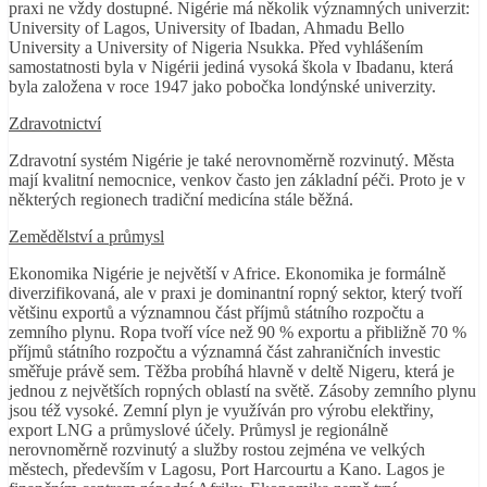
praxi ne vždy dostupné. Nigérie má několik významných univerzit:
University of Lagos, University of Ibadan, Ahmadu Bello
University a University of Nigeria Nsukka. Před vyhlášením
samostatnosti byla v Nigérii jediná vysoká škola v Ibadanu, která
byla založena v roce 1947 jako pobočka londýnské univerzity.
Zdravotnictví
Zdravotní systém Nigérie je také nerovnoměrně rozvinutý. Města
mají kvalitní nemocnice, venkov často jen základní péči. Proto je v
některých regionech tradiční medicína stále běžná.
Zemědělství a průmysl
Ekonomika Nigérie je největší v Africe. Ekonomika je formálně
diverzifikovaná, ale v praxi je dominantní ropný sektor, který tvoří
většinu exportů a významnou část příjmů státního rozpočtu a
zemního plynu. Ropa tvoří více než 90 % exportu a přibližně 70 %
příjmů státního rozpočtu a významná část zahraničních investic
směřuje právě sem. Těžba probíhá hlavně v deltě Nigeru, která je
jednou z největších ropných oblastí na světě. Zásoby zemního plynu
jsou též vysoké. Zemní plyn je využíván pro výrobu elektřiny,
export LNG a průmyslové účely. Průmysl je regionálně
nerovnoměrně rozvinutý a služby rostou zejména ve velkých
městech, především v Lagosu, Port Harcourtu a Kano. Lagos je