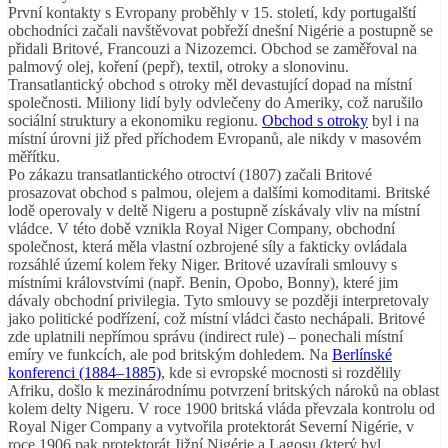
První kontakty s Evropany proběhly v 15. století, kdy portugalští
obchodníci začali navštěvovat pobřeží dnešní Nigérie a postupně se
přidali Britové, Francouzi a Nizozemci. Obchod se zaměřoval na
palmový olej, koření (pepř), textil, otroky a slonovinu.
Transatlantický obchod s otroky měl devastující dopad na místní
společnosti. Miliony lidí byly odvlečeny do Ameriky, což narušilo
sociální struktury a ekonomiku regionu.
Obchod s otroky
byl i na
místní úrovni již před příchodem Evropanů, ale nikdy v masovém
měřítku.
Po zákazu transatlantického otroctví (1807) začali Britové
prosazovat obchod s palmou, olejem a dalšími komoditami. Britské
lodě operovaly v deltě Nigeru a postupně získávaly vliv na místní
vládce. V této době vznikla Royal Niger Company, obchodní
společnost, která měla vlastní ozbrojené síly a fakticky ovládala
rozsáhlé území kolem řeky Niger. Britové uzavírali smlouvy s
místními královstvími (např. Benin, Opobo, Bonny), které jim
dávaly obchodní privilegia. Tyto smlouvy se později interpretovaly
jako politické podřízení, což místní vládci často nechápali. Britové
zde uplatnili nepřímou správu (indirect rule) – ponechali místní
emíry ve funkcích, ale pod britským dohledem. Na
Berlínské
konferenci (1884–1885)
, kde si evropské mocnosti si rozdělily
Afriku, došlo k mezinárodnímu potvrzení britských nároků na oblast
kolem delty Nigeru. V roce 1900 britská vláda převzala kontrolu od
Royal Niger Company a vytvořila protektorát Severní Nigérie, v
roce 1906 pak protektorát Jižní Nigérie a Lagosu (který byl