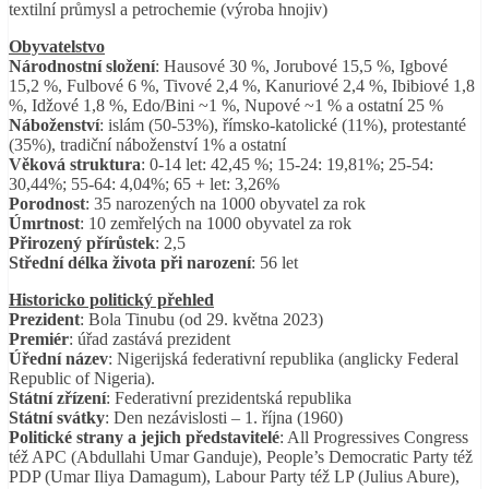
textilní průmysl a petrochemie (výroba hnojiv)
Obyvatelstvo
Národnostní složení
: Hausové 30 %, Jorubové 15,5 %, Igbové
15,2 %, Fulbové 6 %, Tivové 2,4 %, Kanuriové 2,4 %, Ibibiové 1,8
%, Idžové 1,8 %, Edo/Bini ~1 %, Nupové ~1 % a ostatní 25 %
Náboženství
: islám (50-53%), římsko-katolické (11%), protestanté
(35%), tradiční náboženství 1% a ostatní
Věková struktura
: 0-14 let: 42,45 %; 15-24: 19,81%; 25-54:
30,44%; 55-64: 4,04%; 65 + let: 3,26%
Porodnost
: 35 narozených na 1000 obyvatel za rok
Úmrtnost
: 10 zemřelých na 1000 obyvatel za rok
Přirozený přírůstek
: 2,5
Střední délka života při narození
: 56 let
Historicko politický přehled
Prezident
: Bola Tinubu (od 29. května 2023)
Premiér
: úřad zastává prezident
Úřední název
: Nigerijská federativní republika (anglicky Federal
Republic of Nigeria).
Státní zřízení
: Federativní prezidentská republika
Státní svátky
: Den nezávislosti – 1. října (1960)
Politické strany a jejich představitelé
: All Progressives Congress
též APC (Abdullahi Umar Ganduje), People’s Democratic Party též
PDP (Umar Iliya Damagum), Labour Party též LP (Julius Abure),