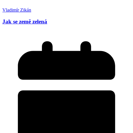
Vladimír Zikán
Jak se země zelená