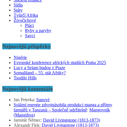
Sídla
Státy
Tvůrčí Afrika
Živočichové
Ptáci
Ryby a paryby
Savci
Nejnovější příspěvky
Nigérie
Evropské konference afrických studiích Praha 2025
Lucy a Selam budou v Praze
Somaliland – 55. stát Afriky?
Tsodilo Hills
Nejnovější komentáře
Jan Peterka
:
Sanové
Solární energie zdvojnásobila produkci manga a příjmy
farmářů v Tanzanii – Společně udržitelně
:
Mangovník
(Mangifera)
Jaromír Němec
:
David Livingstone (1813-1873)
Alexandr Flek
:
David Livingstone (1813-1873)