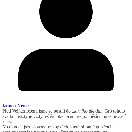
Jaromír Němec
Před Velikonocemi jsme se pustili do „
jarního úklidu
„. Gró tohoto
svátku čistoty je vždy leštění oken a ani ne po měsíci můžeme začít
znova…
Na oknech jsou skvrny po kapkách, které ohraničuje zřetelná