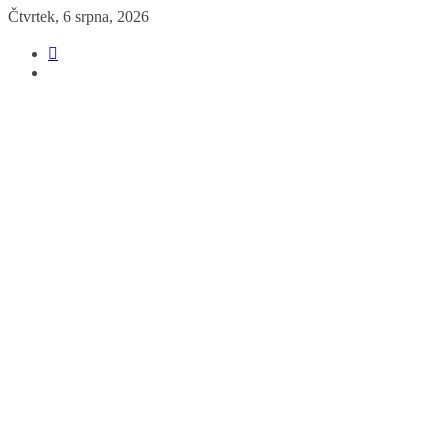
Přeskočit
Čtvrtek, 6 srpna, 2026
na
obsah