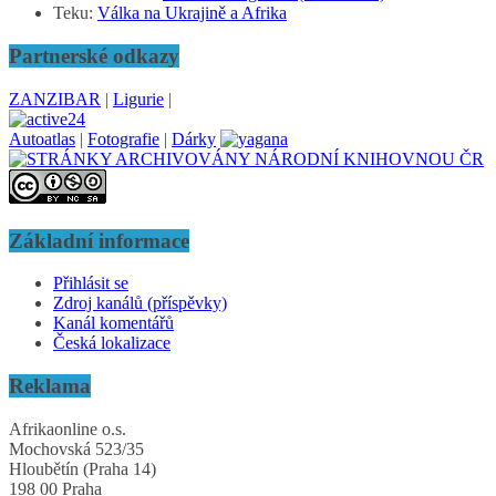
Teku
:
Válka na Ukrajině a Afrika
Partnerské odkazy
ZANZIBAR
|
Ligurie
|
Autoatlas
|
Fotografie
|
Dárky
Základní informace
Přihlásit se
Zdroj kanálů (příspěvky)
Kanál komentářů
Česká lokalizace
Reklama
Afrikaonline o.s.
Mochovská 523/35
Hloubětín (Praha 14)
198 00 Praha