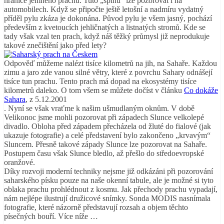
hranice jemného prachu. Tuto „špínu“ lze pozorovat i na
automobilech. Když se připočte ještě letošní a nadmíru vydatný
příděl pylu zkáza je dokonána. Původ pylu je všem jasný, pochází
především z kvetoucích jehličnatých a listnatých stromů. Kde se
tady však vzal ten prach, když náš těžký průmysl již neprodukuje
takové znečištění jako před lety?
Odpověď můžeme nalézt tisíce kilometrů na jih, na Sahaře. Každou
zimu a jaro zde vanou silné větry, které z povrchu Sahary odnášejí
tisíce tun prachu. Tento prach má dopad na ekosystémy tisíce
kilometrů daleko. O tom všem se můžete dočíst v článku
Co dokáže
Sahara
, z 5.12.2001
. Nyní se však vraťme k našim ušmudlaným oknům. V době
Velikonoc jsme mohli pozorovat při západech Slunce velkolepé
divadlo. Obloha před západem přecházela od žluté do fialové (jak
ukazuje fotografie) a celé představení bylo zakončeno „krvavým“
Sluncem. Přesně takové západy Slunce lze pozorovat na Sahaře.
Postupem času však Slunce bledlo, až přešlo do středoevropské
oranžové.
Díky rozvoji moderní techniky nejsme již odkázáni při pozorování
saharského písku pouze na naše okenní tabule, ale je možné si tyto
oblaka prachu prohlédnout z kosmu. Jak přechody prachu vypadají,
nám nejlépe ilustrují družicové snímky. Sonda MODIS nasnímala
fotografie, které názorně představují rozsah a objem těchto
písečných bouří. Více níže …