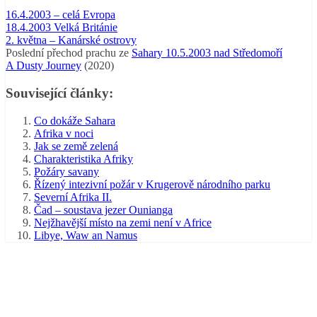
16.4.2003 – celá Evropa
18.4.2003 Velká Británie
2. května – Kanárské ostrovy
Poslední přechod prachu ze
Sahary 10.5.2003 nad Středomoří
A Dusty Journey
(2020)
Související články:
Co dokáže Sahara
Afrika v noci
Jak se země zelená
Charakteristika Afriky
Požáry savany
Řízený intezivní požár v Krugerově národního parku
Severní Afrika II.
Čad – soustava jezer Ounianga
Nejžhavější místo na zemi není v Africe
Libye, Waw an Namus