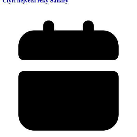
Čtyři největší řeky Sahary