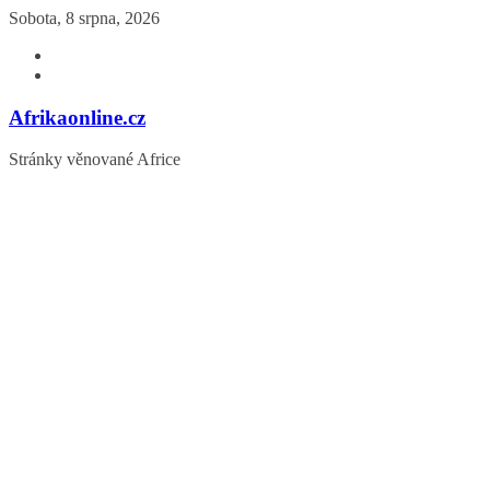
Přeskočit
Sobota, 8 srpna, 2026
na
obsah
Afrikaonline.cz
Stránky věnované Africe