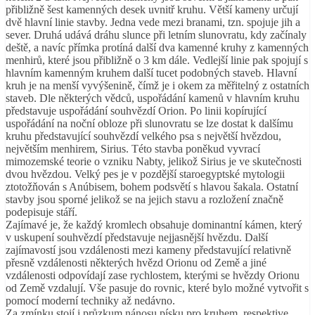
přibližně šest kamenných desek uvnitř kruhu. Větší kameny určují
dvě hlavní linie stavby. Jedna vede mezi branami, tzn. spojuje jih a
sever. Druhá udává dráhu slunce při letním slunovratu, kdy začínaly
deště, a navíc přímka protíná další dva kamenné kruhy z kamenných
menhirů, které jsou přibližně o 3 km dále. Vedlejší linie pak spojují s
hlavním kamenným kruhem další tucet podobných staveb. Hlavní
kruh je na menší vyvýšenině, čímž je i okem za měřitelný z ostatních
staveb. Dle některých vědců, uspořádání kamenů v hlavním kruhu
představuje uspořádání souhvězdí Orion. Po linii kopírující
uspořádání na noční obloze při slunovratu se lze dostat k dalšímu
kruhu představující souhvězdí velkého psa s největší hvězdou,
největším menhirem, Sirius. Této stavba poněkud vyvrací
mimozemské teorie o vzniku Nabty, jelikož Sirius je ve skutečnosti
dvou hvězdou. Velký pes je v pozdější staroegyptské mytologii
ztotožňován s Anúbisem, bohem podsvětí s hlavou šakala. Ostatní
stavby jsou sporné jelikož se na jejich stavu a rozložení značně
podepisuje stáří.
Zajímavé je, že každý kromlech obsahuje dominantní kámen, který
v uskupení souhvězdí představuje nejjasnější hvězdu. Další
zajímavostí jsou vzdálenosti mezi kameny představující relativně
přesně vzdálenosti některých hvězd Orionu od Země a jiné
vzdálenosti odpovídají zase rychlostem, kterými se hvězdy Orionu
od Země vzdalují. Vše pasuje do rovnic, které bylo možné vytvořit s
pomocí moderní techniky až nedávno.
Za zmínku stojí i průzkum nánosu písku pro kruhem, respektive