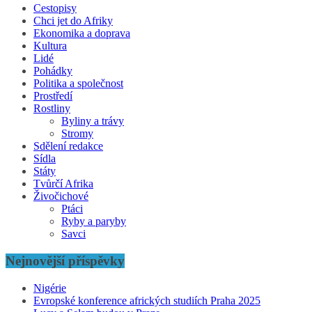
Cestopisy
Chci jet do Afriky
Ekonomika a doprava
Kultura
Lidé
Pohádky
Politika a společnost
Prostředí
Rostliny
Byliny a trávy
Stromy
Sdělení redakce
Sídla
Státy
Tvůrčí Afrika
Živočichové
Ptáci
Ryby a paryby
Savci
Nejnovější příspěvky
Nigérie
Evropské konference afrických studiích Praha 2025