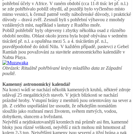
pohřební účely v Africe. V raném období (cca 11-8 tisíc let př. n.l.)
se zde pohřbívalo poblíž obydlí, až později bylo vyčleněno místo
mimo vesnici, k čemuž patrně vedly náboženské důvody, i praktické
důvody – dravá zvěř. Zesnulí byli s pohřební výbavou z mnohdy
vzdálených míst, například s lastury z Rudého moře.
Poblíž pohřebišť byly objeveny i zbytky několika osad z různého
období neolitu. Oblast okolo jezera byla hojně obývána v sedmém
tisíciletí př. n.l. a opuštěna mezi 5. a 4. tisíciletím př. n.l.,
pravděpodobně do údolí Nilu. V každém případě, pastevci z Gebel
Ramlah jsou považováni za stavitele astronomického kalendáře v
Nabta Playa.
Obrázek: Rituálně pohřbívané krávy mladšího data ze Západní
pouště.
Kamenný astronomický kalendář
Na konci wádí se nachází několik kamenných kruhů, některé zdroje
udávají 25 megalitických staveb. V jejich blízkosti se nachází
prázdné hroby. Vstupní brány z menhirů jsou orientovány na sever a
jih. Z celého uspořádání lze usoudit, že někdejším nomádům
sloužilo jako rozhraní mezi životem, světem mrtvých, vodou,
dobytkem, sluncem a hvězdami.
Největší a nejdiskutovanější kromlech má průměr asi 8m, kamenné
bloky jsou různé velikosti, největší z nich mohou mít hmotnost až
kolem 2-3 tun. Největšími kameny jsou severní a jižní brána a pak