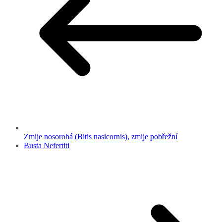
Zmije nosorohá (Bitis nasicornis), zmije pobřežní
Busta Nefertiti