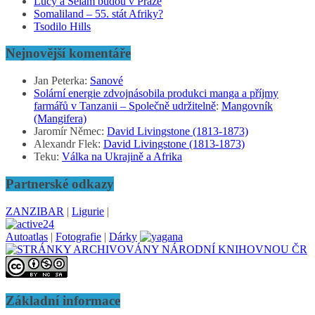
Lucy a Selam budou v Praze
Somaliland – 55. stát Afriky?
Tsodilo Hills
Nejnovější komentáře
Jan Peterka
:
Sanové
Solární energie zdvojnásobila produkci manga a příjmy
farmářů v Tanzanii – Společně udržitelně
:
Mangovník
(Mangifera)
Jaromír Němec
:
David Livingstone (1813-1873)
Alexandr Flek
:
David Livingstone (1813-1873)
Teku
:
Válka na Ukrajině a Afrika
Partnerské odkazy
ZANZIBAR
|
Ligurie
|
Autoatlas
|
Fotografie
|
Dárky
Základní informace