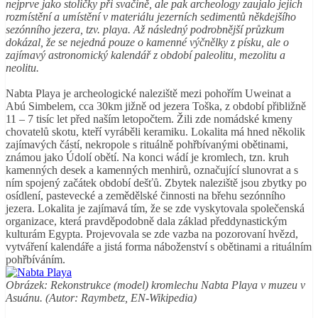
nejprve jako stoličky při svačině, ale pak archeology zaujalo jejich
rozmístění a umístění v materiálu jezerních sedimentů někdejšího
sezónního jezera, tzv. playa. Až následný podrobnější průzkum
dokázal, že se nejedná pouze o kamenné výčnělky z písku, ale o
zajímavý astronomický kalendář z období paleolitu, mezolitu a
neolitu.
Nabta Playa je archeologické naleziště mezi pohořím Uweinat a
Abú Simbelem, cca 30km jižně od jezera Toška, z období přibližně
11 – 7 tisíc let před naším letopočtem. Žili zde nomádské kmeny
chovatelů skotu, kteří vyráběli keramiku. Lokalita má hned několik
zajímavých částí, nekropole s rituálně pohřbívanými obětinami,
známou jako Údolí obětí. Na konci wádí je kromlech, tzn. kruh
kamenných desek a kamenných menhirů, označující slunovrat a s
ním spojený začátek období dešťů. Zbytek naleziště jsou zbytky po
osídlení, pastevecké a zemědělské činnosti na břehu sezónního
jezera. Lokalita je zajímavá tím, že se zde vyskytovala společenská
organizace, která pravděpodobně dala základ předdynastickým
kulturám Egypta. Projevovala se zde vazba na pozorovaní hvězd,
vytváření kalendáře a jistá forma náboženství s obětinami a rituálním
pohřbíváním.
Obrázek: Rekonstrukce (model) kromlechu Nabta Playa v muzeu v
Asuánu. (Autor: Raymbetz, EN-Wikipedia)