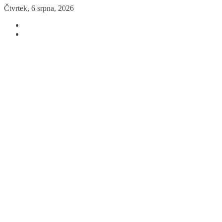
Přeskočit
Čtvrtek, 6 srpna, 2026
na
obsah