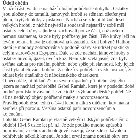
Údolí obětin
V jižní části wádí se nachází rituální pohřebiště dobytka. Ostatky
jsou uloženy do tumulů, jámových hrobů se stěnami ošetřenými
jílem, krytých bloky z pískovce. Nachází se zde přibližně deset
velkých hrobů, z nichž největší a současně nejstarší v sobě měl
ostatky celé krávy – jinde se zachovali pouze části, což ovšem
nemusí znamenat, že zde byly pohřbeny jen části. Tělo krávy leží na
levém boku a hlava je orientována k západu. Kult bohyně Hathor,
která je mnohdy zobrazována v podobě krávy se udržel prakticky
celým starověkým Egyptem. Dále se zde nachází jámové hroby s
ostatky buvolů, gazel, ovcí a koz. Není zde zcela jasné, zda byly
zvířata zabita pro rituální pohřeb, nebo spíše při slavnosti, kdy jejich
část byla obětována bohům. Z nálezů v pohřebišti vědci usuzují, že
oblast byla rituálního či náboženského charakteru.
O něco dále, přibližně 25km severozápadně, při břehu stejného
jezera se nachází pohřebiště Gebel Ramlah, které je v poslední době
hodně prodiskutovávané. Je zde totiž i výhradně dětské pohřebiště
až na nedávný objev pohřbené matky s novorozencem.
Pravděpodobně se jedná o 14-ti letou matku s dítětem, kdy matka
zemřela při porodu. Většina ostatků patří novorozencům a
kojencům.
Lokalita Gebel Ramlah je vlastně velkým lidským pohřebištěm z
období 10-4,5 tisíce let př. n.l. Je zde použito mnoho způsobů
pohřbívání, z čehož archeologové usuzují, že se zde setkávalo a
pohřbívalo několik kmenů. Je zde i první známé použití okry pro