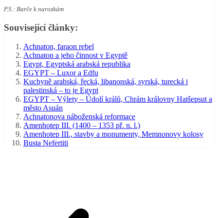
P.S.: Barče k narozkám
Související články:
Achnaton, faraon rebel
Achnaton a jeho činnost v Egyptě
Egypt, Egyptská arabská republika
EGYPT – Luxor a Edfu
Kuchyně arabská, řecká, libanonská, syrská, turecká i
palestinská – to je Egypt
EGYPT – Výlety – Údolí králů, Chrám královny Hatšepsut a
město Asuán
Achnatonova náboženská reformace
Amenhotep III. (1400 – 1353 př. n. l.)
Amenhotep III., stavby a monumenty, Memnonovy kolosy
Busta Nefertiti