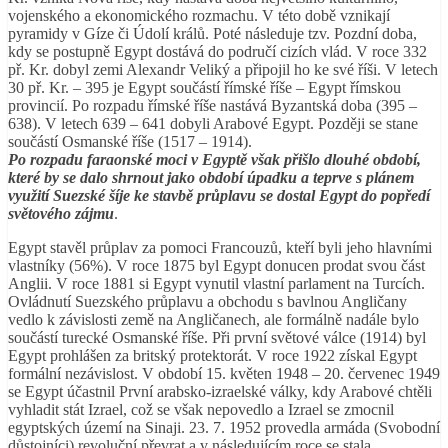
vojenského a ekonomického rozmachu. V této době vznikají
pyramidy v Gíze či Údolí králů. Poté následuje tzv. Pozdní doba,
kdy se postupně Egypt dostává do područí cizích vlád. V roce 332
př. Kr. dobyl zemi Alexandr Veliký a připojil ho ke své říši. V letech
30 př. Kr. – 395 je Egypt součástí římské říše – Egypt římskou
provincií. Po rozpadu římské říše nastává Byzantská doba (395 –
638). V letech 639 – 641 dobyli Arabové Egypt. Později se stane
součástí Osmanské říše (1517 – 1914).
Po rozpadu faraonské moci v Egyptě však přišlo dlouhé období,
které by se dalo shrnout jako období úpadku a teprve s plánem
využití Suezské šíje ke stavbě průplavu se dostal Egypt do popředí
světového zájmu
.
Egypt stavěl průplav za pomoci Francouzů, kteří byli jeho hlavními
vlastníky (56%). V roce 1875 byl Egypt donucen prodat svou část
Anglii. V roce 1881 si Egypt vynutil vlastní parlament na Turcích.
Ovládnutí Suezského průplavu a obchodu s bavlnou Angličany
vedlo k závislosti země na Angličanech, ale formálně nadále bylo
součástí turecké Osmanské říše. Při první světové válce (1914) byl
Egypt prohlášen za britský protektorát. V roce 1922 získal Egypt
formální nezávislost. V období 15. květen 1948 – 20. červenec 1949
se Egypt účastnil První arabsko-izraelské války, kdy Arabové chtěli
vyhladit stát Izrael, což se však nepovedlo a Izrael se zmocnil
egyptských území na Sinaji. 23. 7. 1952 provedla armáda (Svobodní
důstojníci) revoluční převrat a v následujícím roce se stala