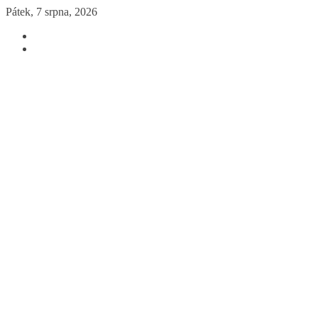
Přeskočit
Pátek, 7 srpna, 2026
na
obsah