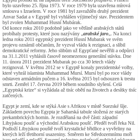
bylo uzavřeno 25. října 1973. V roce 1979 byla uzavřena mírová
smlouva s Izraelem. V roce 1981 byl zavražděn druhý prezident
Anvar Sadat a v Egyptě byl vyhlášen výjimečný stav. Prezidentem
byl zvolen Muhammad Husní Mubárak.
Od konce roku 2010 podobně jako ve většině arabských států
probíhaly protesty, které jsou nazývány „
arabské jaro
„. Na konci
ledna roku 2011 egyptský prezident Husní Mubarak ve svém
projevu oznámil občanům, že vyzval vládu k rezignaci, a slíbil
demokratické reformy. Jeho slibům už Egypťané nevěřili a odpůrci
na 31.1.2011 vyhlásili časově neomezenou generální stávku. Dne
11. února 2011 prezident Mubarak po cca 30 letech vlády
rezignoval. V květnu 2012 se v Egyptě konaly prezidentské volby,
které vyhrál islamista Muhammad Mursí. Mursí byl po roce vlády
odstaven armádním pučem a 16. května 2015 byl odsouzen k trestu
smrti. Zemřel 17. června 2019 během soudního slyšení. Celá
„Egyptská krize“ si vyžádala až tisíc obětí na životech a desítky tisíc
zatčených.
Egypt je zemí, kde se stýká Asie s Afrikou v místě Suezské šíje.
Základem povrchu Egypta je Saharská tabule složená ze starých
prekambrických hornin. Je rozdělaná na dvě části: západní
Libyjskou poušť a východní Arabskou poušť. Předěl tvoří řeka Nil.
Podloží Libyjskou pouště tvoří krystalické břidlice a vyvřeliny na
kterých leží třetihorní usazeniny. Směrem ke Středozemnímu moři
jsou mladší a mladší. Severní polovinu pokrývají nubijské pískovce,