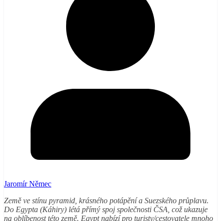
Jaromír Němec
Země ve stínu pyramid, krásného potápění a Suezského průplavu.
Do Egypta (Káhiry) létá přímý spoj společnosti ČSA, což ukazuje
na oblíbenost této země. Egypt nabízí pro turisty/cestovatele mnoho