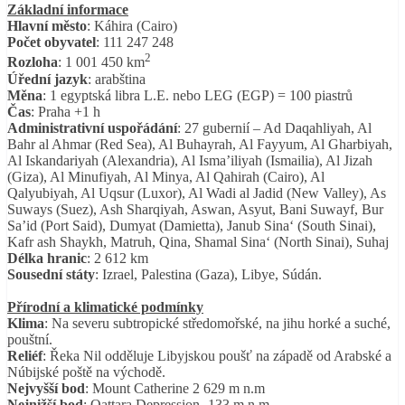
Základní informace
Hlavní město
: Káhira (Cairo)
Počet obyvatel
: 111 247 248
2
Rozloha
: 1 001 450 km
Úřední jazyk
: arabština
Měna
: 1 egyptská libra L.E. nebo LEG (EGP) = 100 piastrů
Čas
: Praha +1 h
Administrativní uspořádání
: 27 gubernií – Ad Daqahliyah, Al
Bahr al Ahmar (Red Sea), Al Buhayrah, Al Fayyum, Al Gharbiyah,
Al Iskandariyah (Alexandria), Al Isma’iliyah (Ismailia), Al Jizah
(Giza), Al Minufiyah, Al Minya, Al Qahirah (Cairo), Al
Qalyubiyah, Al Uqsur (Luxor), Al Wadi al Jadid (New Valley), As
Suways (Suez), Ash Sharqiyah, Aswan, Asyut, Bani Suwayf, Bur
Sa’id (Port Said), Dumyat (Damietta), Janub Sina‘ (South Sinai),
Kafr ash Shaykh, Matruh, Qina, Shamal Sina‘ (North Sinai), Suhaj
Délka hranic
: 2 612 km
Sousední státy
: Izrael, Palestina (Gaza), Libye, Súdán.
Přírodní a klimatické podmínky
Klima
: Na severu subtropické středomořské, na jihu horké a suché,
pouštní.
Reliéf
: Řeka Nil odděluje Libyjskou poušť na západě od Arabské a
Núbijské poště na východě.
Nejvyšší bod
: Mount Catherine 2 629 m n.m
Nejnižší bod
: Qattara Depression -133 m n.m.