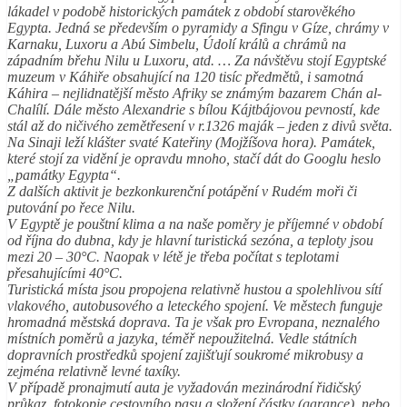
lákadel v podobě historických památek z období starověkého
Egypta. Jedná se především o pyramidy a Sfingu v Gíze, chrámy v
Karnaku, Luxoru a Abú Simbelu, Údolí králů a chrámů na
západním břehu Nilu u Luxoru, atd. … Za návštěvu stojí Egyptské
muzeum v Káhiře obsahující na 120 tisíc předmětů, i samotná
Káhira – nejlidnatější město Afriky se známým bazarem Chán al-
Chalílí. Dále město Alexandrie s bílou Kájtbájovou pevností, kde
stál až do ničivého zemětřesení v r.1326 maják – jeden z divů světa.
Na Sinaji leží klášter svaté Kateřiny (Mojžíšova hora). Památek,
které stojí za vidění je opravdu mnoho, stačí dát do Googlu heslo
„památky Egypta“.
Z dalších aktivit je bezkonkurenční potápění v Rudém moři či
putování po řece Nilu.
V Egyptě je pouštní klima a na naše poměry je příjemné v období
od října do dubna, kdy je hlavní turistická sezóna, a teploty jsou
mezi 20 – 30°C. Naopak v létě je třeba počítat s teplotami
přesahujícími 40°C.
Turistická místa jsou propojena relativně hustou a spolehlivou sítí
vlakového, autobusového a leteckého spojení. Ve městech funguje
hromadná městská doprava. Ta je však pro Evropana, neznalého
místních poměrů a jazyka, téměř nepoužitelná. Vedle státních
dopravních prostředků spojení zajišťují soukromé mikrobusy a
zejména relativně levné taxíky.
V případě pronajmutí auta je vyžadován mezinárodní řidičský
průkaz, fotokopie cestovního pasu a složení částky (garance), nebo