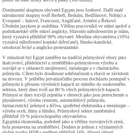
Dominantní skupinou obyvatel Egypta jsou Arabové. Další malé
národnostní skupiny tvoří Berbeři, Beduíni, Bedžůnové, Núbijci a
Evropané – Italové, Francouzi, Angličané, Arméni a Řekové.
Úředním jazykem je arabština. Většina pracovníků ve státní správě a
podnikatelské sféře mluví anglicky. Hlavním náboženstvím je islám,
který vyznává přibližně 90% obyvatel. Menšina obyvatelstva (10%)
vyznává náboženství koptské (křesťané), římsko-katolické,
ortodoxní řecké a anglicko-protestantské.
V minulosti byl Egypt zaměřen na tradiční průmyslové obory jako
tkalcovství, přádelnictví a zemědělsko-průmyslovou výrobu a
rozvíjel se v oblastech strojírenství, metalurgie a v chemického
průmyslu. Cílem bylo dosáhnout soběstačnosti a zbavit se závislosti
na dovozu. V průběhu privatizačního procesu docházelo postupně v
průmyslu k přesunu výrobních kapacit ze státního do soukromého
sektoru, který dnes tvoří asi 80 % všech průmyslových kapacit.
Průmysl se dnes rozvíjí zejména v oborech jako jsou petrochemie a
plynárenství, výroba cementu, automobilový průmyslu,
farmaceutický průmysl a léčiva, spotřební elektronika a metalurgie –
výroba oceli, litiny a hliníku. Průmyslový sektor zaměstnává
přibližně 19 % práceschopného obyvatelstva.
Egyptská ekonomika, podobně jako u většiny rozvojových zemí,
byla postavena na zemědělství. Dodnes je jednou z významných
složek tvorby HDP s podílem přibližně 16%. Hlavní oblastí