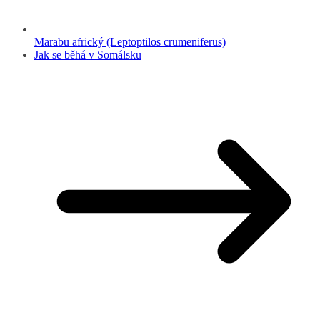
Marabu africký (Leptoptilos crumeniferus)
Jak se běhá v Somálsku