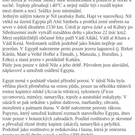
suché. Teploty přesahují i 40°C a stejný může být i rozdíl teplot
mezi dnem a nocí. Srážky jsou minimální.
Jediným stálým tokem je Nil (arabsky Bahr, Hapi ve starověku). Nil
vtéká na území Egypta při Abú Simbelu a protéká zemí směrem na
sever v údolí dlouhém 1530 km. Údolí je zprvu úzké a od Káhiry po
Středozemní moře vytváří rozsáhlou deltu s plochou 22 tisíc km2.
Mezi nejdůležitější občasné řeky patří Vádí Allákí, Vádí al Khara a
Vádí Kená. Nedostatek srážek podobně jako řekám nepřeje ani
jezerům. V Egyptě nalezneme proto pouze jezera lagunová (j. Birket
Kárún, Malé a Velké Hořké a Timsáh, j. Manzala, j. Burullus, j.
Edku) a slaná jezera v proláklině Kattára.
Půdy jsou pouze v údolí Nilu a jeho deltě. Původem jsou aluviální,
náplavové a umožnili osídlení Egypta.
Egypt nemá v podstatě vlastní přírodní porost. V údolí Nilu byla
většina ploch přeměněna na ornou půdu, pouze na několika místech
rostou kapinice nilské (
Accacia nilotica
), sykomory (
Ficus
sycomorus
), mimózy, tamaryšky, topoly a australské eukalypty. V
oázách se pak setkáme s palmu datlovou, marhaníky, olivami,
morušemi a palmami duma. V deltě nalezneme porosty rákosu.
Papyrus, který umožnil kulturní rozmach starověkého Egypta, dnes
roste pouze v botanických zahradách. Pouštní rostlinstvo je skromné
a převažují různé druhy kapinic (akácií), tamaryšků a pelyňků.
Podobně jako rostlinstvo je redukována i fauna, která je omezena
pouze na malé druhy savců a ptáky (300 druhů).