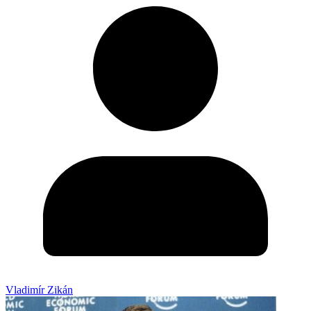
Vladimír Zikán