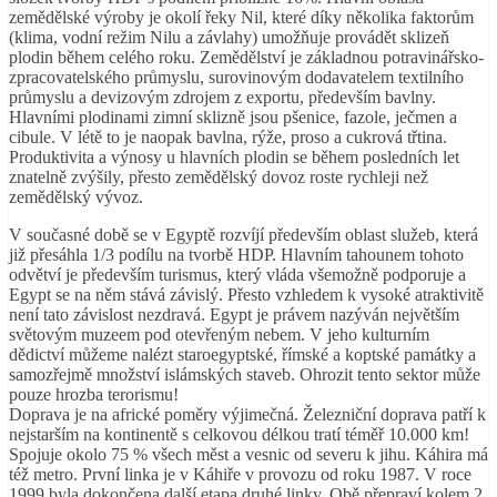
zemědělské výroby je okolí řeky Nil, které díky několika faktorům
(klima, vodní režim Nilu a závlahy) umožňuje provádět sklizeň
plodin během celého roku. Zemědělství je základnou potravinářsko-
zpracovatelského průmyslu, surovinovým dodavatelem textilního
průmyslu a devizovým zdrojem z exportu, především bavlny.
Hlavními plodinami zimní sklizně jsou pšenice, fazole, ječmen a
cibule. V létě to je naopak bavlna, rýže, proso a cukrová třtina.
Produktivita a výnosy u hlavních plodin se během posledních let
znatelně zvýšily, přesto zemědělský dovoz roste rychleji než
zemědělský vývoz.
V současné době se v Egyptě rozvíjí především oblast služeb, která
již přesáhla 1/3 podílu na tvorbě HDP. Hlavním tahounem tohoto
odvětví je především turismus, který vláda všemožně podporuje a
Egypt se na něm stává závislý. Přesto vzhledem k vysoké atraktivitě
není tato závislost nezdravá. Egypt je právem nazýván největším
světovým muzeem pod otevřeným nebem. V jeho kulturním
dědictví můžeme nalézt staroegyptské, římské a koptské památky a
samozřejmě množství islámských staveb. Ohrozit tento sektor může
pouze hrozba terorismu!
Doprava je na africké poměry výjimečná. Železniční doprava patří k
nejstarším na kontinentě s celkovou délkou tratí téměř 10.000 km!
Spojuje okolo 75 % všech měst a vesnic od severu k jihu. Káhira má
též metro. První linka je v Káhiře v provozu od roku 1987. V roce
1999 byla dokončena další etapa druhé linky. Obě přepraví kolem 2