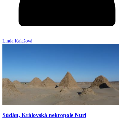
Linda Kalašová
Súdán, Královská nekropole Nuri