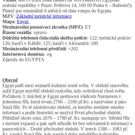
arabské republiky v Praze: Pelléova 14, 160 00 Praha 6 – Bubeneč);
Platný pas minimálně 6 měsíců od data vstupu do Egypta.
MZV
:
Základní turistické informace
Mapa
:
Egypt
Mezinárodní poznávací zkratka (MPZ)
: ET
Řízení vozidla
: vpravo
Důležitá telefonní čísla:stálá služba policie
: 122; turistická policie:
126; hasiči v Káhiře: 125; hasiči v Alexandrii: 180
Mezinárodní telefonní předčíslí
: +202
Internetová doména
: .eg
Zájezdy do EGYPTA
Obecně
Egypt patří mezi nejstarší kulturní země světa. V období starověku
zažil Egypt největší období rozkvětu, kdy ovlivňoval chod světa.
Počátkem 3. tisíciletí je Egypt sjednocen vládcem Narmerem v
jednotnou říši, která trvala 2700 – 2180 př.Kr. a nazýváme ji jako
Stará říše. Po té následovalo období, ze kterého nemáme mnoho
informací a podle historiků se nazývá První přechodné období.
Přibližně okolo roku 2070 – 1790 př. Kr. nastupuje tzv. Střední říše
s územní expanzí a pak opět několik let bez relevantních informací o
panovnících – Druhé přechodné období. V letech 1580 – 1083 př.
Kr. vzniká Nová říše, kdy nastává doba největšího kulturního,