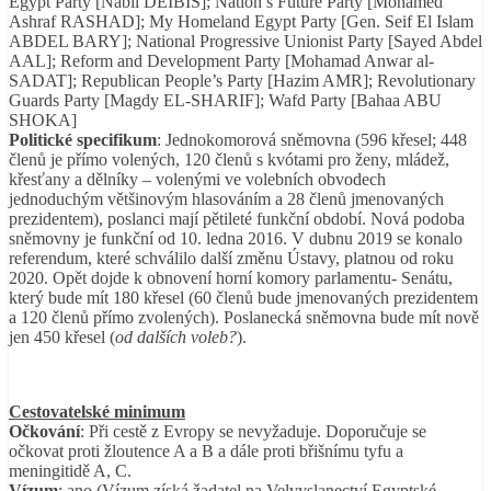
Egypt Party [Nabil DEIBIS]; Nation’s Future Party [Mohamed
Ashraf RASHAD]; My Homeland Egypt Party [Gen. Seif El Islam
ABDEL BARY]; National Progressive Unionist Party [Sayed Abdel
AAL]; Reform and Development Party [Mohamad Anwar al-
SADAT]; Republican People’s Party [Hazim AMR]; Revolutionary
Guards Party [Magdy EL-SHARIF]; Wafd Party [Bahaa ABU
SHOKA]
Politické specifikum
: Jednokomorová sněmovna (596 křesel; 448
členů je přímo volených, 120 členů s kvótami pro ženy, mládež,
křesťany a dělníky – volenými ve volebních obvodech
jednoduchým většinovým hlasováním a 28 členů jmenovaných
prezidentem), poslanci mají pětileté funkční období. Nová podoba
sněmovny je funkční od 10. ledna 2016. V dubnu 2019 se konalo
referendum, které schválilo další změnu Ústavy, platnou od roku
2020. Opět dojde k obnovení horní komory parlamentu- Senátu,
který bude mít 180 křesel (60 členů bude jmenovaných prezidentem
a 120 členů přímo zvolených). Poslanecká sněmovna bude mít nově
jen 450 křesel (
od dalších voleb?
).
Cestovatelské minimum
Očkování
: Při cestě z Evropy se nevyžaduje. Doporučuje se
očkovat proti žloutence A a B a dále proti břišnímu tyfu a
meningitidě A, C.
Vízum
: ano (Vízum získá žadatel na Velvyslanectví Egyptské