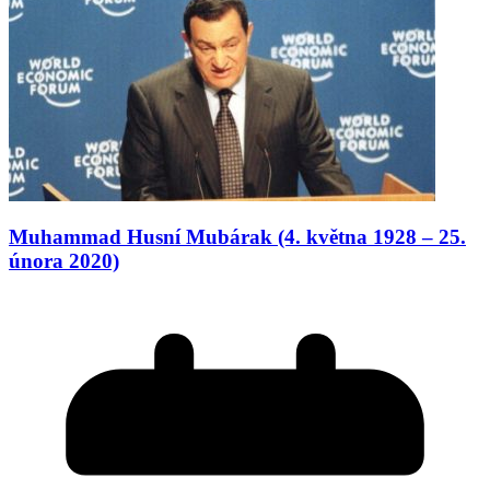
Muhammad Husní Mubárak (4. května 1928 – 25.
února 2020)