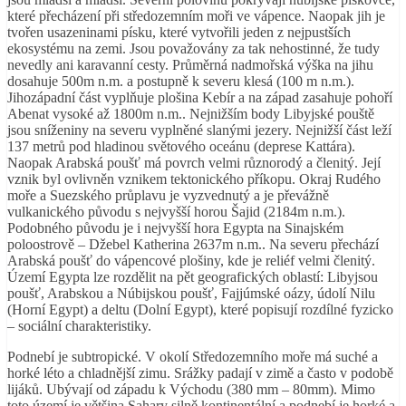
které přecházení při středozemním moři ve vápence. Naopak jih je
tvořen usazeninami písku, které vytvořili jeden z nejpustších
ekosystému na zemi. Jsou považovány za tak nehostinné, že tudy
nevedly ani karavanní cesty. Průměrná nadmořská výška na jihu
dosahuje 500m n.m. a postupně k severu klesá (100 m n.m.).
Jihozápadní část vyplňuje plošina Kebír a na západ zasahuje pohoří
Abenat vysoké až 1800m n.m.. Nejnižším body Libyjské pouště
jsou sníženiny na severu vyplněné slanými jezery. Nejnižší část leží
137 metrů pod hladinou světového oceánu (deprese Kattára).
Naopak Arabská poušť má povrch velmi různorodý a členitý. Její
vznik byl ovlivněn vznikem tektonického příkopu. Okraj Rudého
moře a Suezského průplavu je vyzvednutý a je převážně
vulkanického původu s nejvyšší horou Šajid (2184m n.m.).
Podobného původu je i nejvyšší hora Egypta na Sinajském
poloostrově – Džebel Katherina 2637m n.m.. Na severu přechází
Arabská poušť do vápencové plošiny, kde je reliéf velmi členitý.
Území Egypta lze rozdělit na pět geografických oblastí: Libyjsou
poušť, Arabskou a Núbijskou poušť, Fajjúmské oázy, údolí Nilu
(Horní Egypt) a deltu (Dolní Egypt), které popisují rozdílné fyzicko
– sociální charakteristiky.
Podnebí je subtropické. V okolí Středozemního moře má suché a
horké léto a chladnější zimu. Srážky padají v zimě a často v podobě
lijáků. Ubývají od západu k Východu (380 mm – 80mm). Mimo
toto území je většina Sahary silně kontinentální a podnebí je horké a