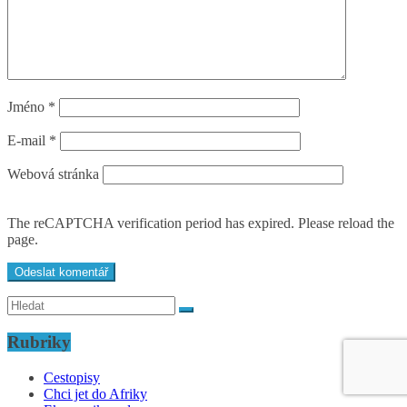
Jméno
*
E-mail
*
Webová stránka
The reCAPTCHA verification period has expired. Please reload the
page.
Rubriky
Cestopisy
Chci jet do Afriky