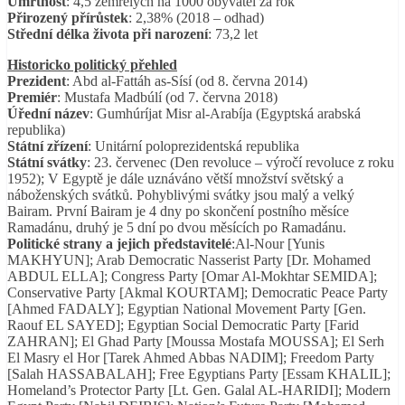
Úmrtnost
: 4,5 zemřelých na 1000 obyvatel za rok
Přirozený přírůstek
: 2,38% (2018 – odhad)
Střední délka života při narození
: 73,2 let
Historicko politický přehled
Prezident
: Abd al-Fattáh as-Sísí (od 8. června 2014)
Premiér
: Mustafa Madbúlí (od 7. června 2018)
Úřední název
: Gumhúríjat Misr al-Arabíja (Egyptská arabská
republika)
Státní zřízení
: Unitární poloprezidentská republika
Státní svátky
: 23. červenec (Den revoluce – výročí revoluce z roku
1952); V Egyptě je dále uznáváno větší množství světský a
náboženských svátků. Pohyblivými svátky jsou malý a velký
Bairam. První Bairam je 4 dny po skončení postního měsíce
Ramadánu, druhý je 5 dní po dvou měsících po Ramadánu.
Politické strany a jejich představitelé
:Al-Nour [Yunis
MAKHYUN]; Arab Democratic Nasserist Party [Dr. Mohamed
ABDUL ELLA]; Congress Party [Omar Al-Mokhtar SEMIDA];
Conservative Party [Akmal KOURTAM]; Democratic Peace Party
[Ahmed FADALY]; Egyptian National Movement Party [Gen.
Raouf EL SAYED]; Egyptian Social Democratic Party [Farid
ZAHRAN]; El Ghad Party [Moussa Mostafa MOUSSA]; El Serh
El Masry el Hor [Tarek Ahmed Abbas NADIM]; Freedom Party
[Salah HASSABALAH]; Free Egyptians Party [Essam KHALIL];
Homeland’s Protector Party [Lt. Gen. Galal AL-HARIDI]; Modern