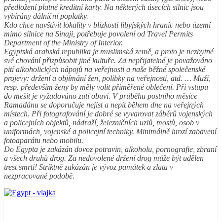
předložení platné kreditní karty. Na některých úsecích silnic jsou
vybírány dálniční poplatky.
Kdo chce navštívit lokality v blízkosti libyjských hranic nebo území
mimo silnice na Sinaji, potřebuje povolení od Travel Permits
Department of the Ministry of Interior.
Egyptská arabská republika je muslimská země, a proto je nezbytné
své chování přizpůsobit jiné kultuře. Za nepřijatelné je považováno
pití alkoholických nápojů na veřejnosti a naše běžné společenské
projevy: držení a objímání žen, polibky na veřejnosti, atd. … Muži,
resp. především ženy by měly volit přiměřené oblečení. Při vstupu
do mešit je vyžadováno zutí obuvi. V průběhu postního měsíce
Ramadánu se doporučuje nejíst a nepít během dne na veřejných
místech. Při fotografování je dobré se vyvarovat záběrů vojenských
a policejních objektů, nádraží, železničních uzlů, mostů, osob v
uniformách, vojenské a policejní techniky. Minimálně hrozí zabavení
fotoaparátu nebo mobilu.
Do Egypta je zakázán dovoz potravin, alkoholu, pornografie, zbraní
a všech druhů drog. Za nedovolené držení drog může být udělen
trest smrti! Striktně zakázán je vývoz památek a zlata v
nezpracované podobě.