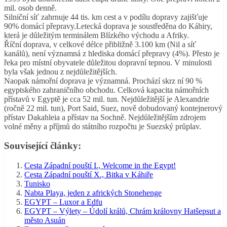
mil. osob denně.
Silniční síť zahrnuje 44 tis. km cest a v podílu dopravy zajišťuje
90% domácí přepravy.Letecká doprava je soustředěna do Káhiry,
která je důležitým terminálem Blízkého východu a Afriky.
Říční doprava, v celkové délce přibližně 3.100 km (Nil a síť
kanálů), není významná z hlediska domácí přepravy (4%). Přesto je
řeka pro místní obyvatele důležitou dopravní tepnou. V minulosti
byla však jednou z nejdůležitějších.
Naopak námořní doprava je významná. Prochází skrz ní 90 %
egyptského zahraničního obchodu. Celková kapacita námořních
přístavů v Egyptě je cca 52 mil. tun. Nejdůležitější je Alexandrie
(ročně 22 mil. tun), Port Said, Suez, nově dobudovaný kontejnerový
přístav Dakahleia a přístav na Sochně. Nejdůležitějším zdrojem
volné měny a příjmů do státního rozpočtu je Suezský průplav.
Související články:
Cesta Západní pouští I., Welcome in the Egypt!
Cesta Západní pouští X., Bitka v Káhiře
Tunisko
Nabta Playa, jeden z afrických Stonehenge
EGYPT – Luxor a Edfu
EGYPT – Výlety – Údolí králů, Chrám královny Hatšepsut a
město Asuán