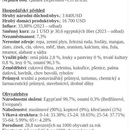
Hospodářský přehled
Hrubý národní důchod/obyv.
: 3 840USD
Hrubý domácí produkt/obyv.
: 16 700 USD
Inflace
: 33,88% (2023 – odhad)
Směnný kurz
: za 1 USD je 30,6 egyptských liber (2023 – odhad)
Nezaměstnanost
: 7,3%
Nerostné zdroje
: ropa, zemní plyn, železná ruda, fosfáty, mangan,
zlato, zinek, cín, olovo, měď, titan, uranium, kalcium, síra, žula,
mramor, alabastr a sádra
Využití půdy
: orná půda 2,8 %, louky a pastviny 0 %, trvalé kultury
0,8 %, lesy 0 %, ostatní 96,3 %.
Zemědělství
: cukrová třtina, zelenina, kukuřice, pšenice, palma
datlová, bavlník, chov buvolů, rybolov
Průmysl
: textilní a potravinářský průmysl, turismus, chemický a
farmaceutický průmysl, stavebnictví, drobné dílny
Obyvatelstvo
Národnostní složení
: Egypťané 99,7%, ostatní 0,3% (Bedžůnové,
Evropané)
Náboženství
: muslimové (90%), koptové (9%), křesťanství (1%)
Věková struktura
: 0-14: 33.38%; 15-24: 18.65%; 25-54: 37.71%;
55-64: 5.99%; 65+: 4.28%
Porodnost
: 28,8 narozených na 1000 obyvatel za rok