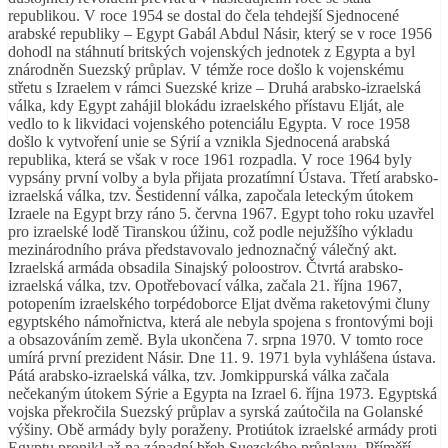
republikou. V roce 1954 se dostal do čela tehdejší Sjednocené
arabské republiky – Egypt Gabál Abdul Násir, který se v roce 1956
dohodl na stáhnutí britských vojenských jednotek z Egypta a byl
znárodněn Suezský průplav. V témže roce došlo k vojenskému
střetu s Izraelem v rámci Suezské krize – Druhá arabsko-izraelská
válka, kdy Egypt zahájil blokádu izraelského přístavu Elját, ale
vedlo to k likvidaci vojenského potenciálu Egypta. V roce 1958
došlo k vytvoření unie se Sýrií a vznikla Sjednocená arabská
republika, která se však v roce 1961 rozpadla. V roce 1964 byly
vypsány první volby a byla přijata prozatímní Ústava. Třetí arabsko-
izraelská válka, tzv. Šestidenní válka, započala leteckým útokem
Izraele na Egypt brzy ráno 5. června 1967. Egypt toho roku uzavřel
pro izraelské lodě Tiranskou úžinu, což podle nejužšího výkladu
mezinárodního práva představovalo jednoznačný válečný akt.
Izraelská armáda obsadila Sinajský poloostrov. Čtvrtá arabsko-
izraelská válka, tzv. Opotřebovací válka, začala 21. října 1967,
potopením izraelského torpédoborce Eljat dvěma raketovými čluny
egyptského námořnictva, která ale nebyla spojena s frontovými boji
a obsazováním země. Byla ukončena 7. srpna 1970. V tomto roce
umírá první prezident Násir. Dne 11. 9. 1971 byla vyhlášena ústava.
Pátá arabsko-izraelská válka, tzv. Jomkippurská válka začala
nečekaným útokem Sýrie a Egypta na Izrael 6. října 1973. Egyptská
vojska překročila Suezský průplav a syrská zaútočila na Golanské
výšiny. Obě armády byly poraženy. Protiútok izraelské armády proti
Egyptu pronikl až na západní břeh Suezského průplavu. Příměří