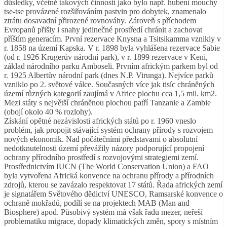
důsledky, včetně takových činností jako bylo např. hubení mouchy
tse-tse provázené rozšiřováním pastvin pro dobytek, znamenalo
ztrátu dosavadní přirozené rovnováhy. Zároveň s příchodem
Evropanů přišly i snahy jedinečné prostředí chránit a zachovat
příštím generacím. První rezervace Knysna a Tsitsikamma vznikly v
r. 1858 na území Kapska. V r. 1898 byla vyhlášena rezervace Sabie
(od r. 1926 Krugerův národní park), v r. 1899 rezervace v Keni,
základ národního parku Amboseli. Prvním africkým parkem byl od
r. 1925 Albertův národní park (dnes N.P. Virunga). Nejvíce parků
vzniklo po 2. světové válce. Současných více jak tisíc chráněných
území různých kategorií zaujímá v Africe plochu cca 1,5 mil. km2.
Mezi státy s největší chráněnou plochou patří Tanzanie a Zambie
(obojí okolo 40 % rozlohy).
Získání opětné nezávislosti afrických států po r. 1960 vneslo
problém, jak propojit stávající systém ochrany přírody s rozvojem
nových ekonomik. Nad počátečními představami o absolutní
nedotknutelnosti území převážily názory podporující propojení
ochrany přírodního prostředí s rozvojovými strategiemi zemí.
Prostřednictvím IUCN (The World Conservation Union) a FAO
byla vytvořena Africká konvence na ochranu přírody a přírodních
zdrojů, kterou se zavázalo respektovat 17 států. Řada afrických zemí
je signatářem Světového dědictví UNESCO, Ramsarské konvence o
ochraně mokřadů, podílí se na projektech MAB (Man and
Biosphere) apod. Působivý systém má však řadu mezer, neřeší
problematiku migrace, dopady klimatických změn, spory s místním