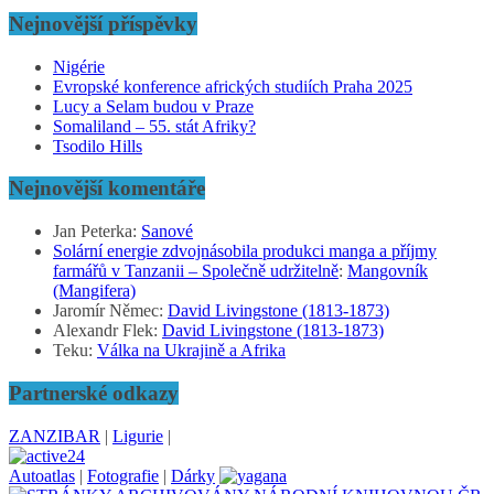
Nejnovější příspěvky
Nigérie
Evropské konference afrických studiích Praha 2025
Lucy a Selam budou v Praze
Somaliland – 55. stát Afriky?
Tsodilo Hills
Nejnovější komentáře
Jan Peterka
:
Sanové
Solární energie zdvojnásobila produkci manga a příjmy
farmářů v Tanzanii – Společně udržitelně
:
Mangovník
(Mangifera)
Jaromír Němec
:
David Livingstone (1813-1873)
Alexandr Flek
:
David Livingstone (1813-1873)
Teku
:
Válka na Ukrajině a Afrika
Partnerské odkazy
ZANZIBAR
|
Ligurie
|
Autoatlas
|
Fotografie
|
Dárky