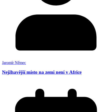
Jaromír Němec
Nejžhavější místo na zemi není v Africe