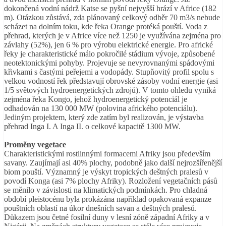
dokončená vodní nádrž Katse se pyšní nejvyšší hrází v Africe (182
m). Otázkou zůstává, zda plánovaný celkový odběr 70 m3/s nebude
scházet na dolním toku, kde řeka Orange protéká pouští. Voda z
přehrad, kterých je v Africe více než 1250 je využívána zejména pro
závlahy (52%), jen 6 % pro výrobu elektrické energie. Pro africké
řeky je charakteristické málo pokročilé stádium vývoje, způsobené
neotektonickými pohyby. Projevuje se nevyrovnanými spádovými
křivkami s častými peřejemi a vodopády. Stupňovitý profil spolu s
velkou vodností řek představují obrovské zásoby vodní energie (asi
1/5 světových hydroenergetických zdrojů). V tomto ohledu vyniká
zejména řeka Kongo, jehož hydroenergetický potenciál je
odhadován na 130 000 MW (polovina afrického potenciálu).
Jediným projektem, který zde zatím byl realizován, je výstavba
přehrad Inga I. A Inga II. o celkové kapacitě 1300 MW.
Proměny vegetace
Charakteristickými rostlinnými formacemi Afriky jsou především
savany. Zaujímají asi 40% plochy, podobně jako další nejrozšířenější
biom pouští. Významný je výskyt tropických deštných pralesů v
povodí Konga (asi 7% plochy Afriky). Rozložení vegetačních pásů
se měnilo v závislosti na klimatických podmínkách. Pro chladná
období pleistocénu byla prokázána například opakovaná expanze
pouštních oblastí na úkor dnešních savan a deštných pralesů.
Důkazem jsou četné fosilní duny v lesní zóně západní Afriky a v