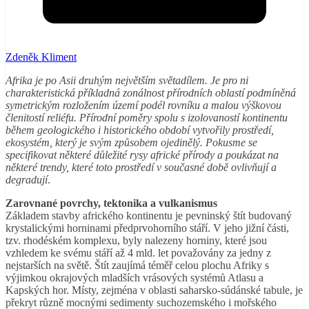
Zdeněk Kliment
Afrika je po Asii druhým největším světadílem. Je pro ni
charakteristická příkladná zonálnost přírodních oblastí podmíněná
symetrickým rozložením území podél rovníku a malou výškovou
členitostí reliéfu. Přírodní poměry spolu s izolovaností kontinentu
během geologického i historického období vytvořily prostředí,
ekosystém, který je svým způsobem ojedinělý. Pokusme se
specifikovat některé důležité rysy africké přírody a poukázat na
některé trendy, které toto prostředí v současné době ovlivňují a
degradují
.
Zarovnané povrchy, tektonika a vulkanismus
Základem stavby afrického kontinentu je pevninský štít budovaný
krystalickými horninami předprvohorního stáří. V jeho jižní části,
tzv. rhodéském komplexu, byly nalezeny horniny, které jsou
vzhledem ke svému stáří až 4 mld. let považovány za jedny z
nejstarších na světě. Štít zaujímá téměř celou plochu Afriky s
výjimkou okrajových mladších vrásových systémů Atlasu a
Kapských hor. Místy, zejména v oblasti saharsko-súdánské tabule, je
překryt různě mocnými sedimenty suchozemského i mořského