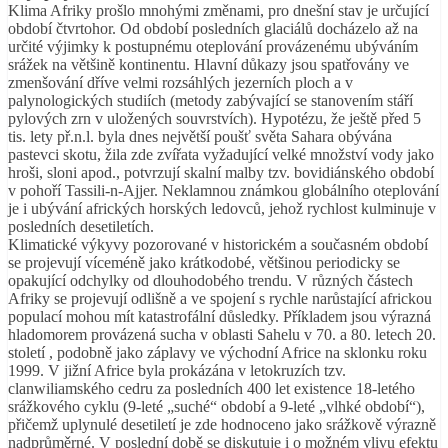
Klima Afriky prošlo mnohými změnami, pro dnešní stav je určující
období čtvrtohor. Od období posledních glaciálů docházelo až na
určité výjimky k postupnému oteplování provázenému ubýváním
srážek na většině kontinentu. Hlavní důkazy jsou spatřovány ve
zmenšování dříve velmi rozsáhlých jezerních ploch a v
palynologických studiích (metody zabývající se stanovením stáří
pylových zrn v uložených souvrstvích). Hypotézu, že ještě před 5
tis. lety př.n.l. byla dnes největší poušť světa Sahara obývána
pastevci skotu, žila zde zvířata vyžadující velké množství vody jako
hroši, sloni apod., potvrzují skalní malby tzv. bovidiánského období
v pohoří Tassili-n-Ajjer. Neklamnou známkou globálního oteplování
je i ubývání afrických horských ledovců, jehož rychlost kulminuje v
posledních desetiletích.
Klimatické výkyvy pozorované v historickém a současném období
se projevují víceméně jako krátkodobé, většinou periodicky se
opakující odchylky od dlouhodobého trendu. V různých částech
Afriky se projevují odlišně a ve spojení s rychle narůstající africkou
populací mohou mít katastrofální důsledky. Příkladem jsou výrazná
hladomorem provázená sucha v oblasti Sahelu v 70. a 80. letech 20.
století , podobně jako záplavy ve východní Africe na sklonku roku
1999. V jižní Africe byla prokázána v letokruzích tzv.
clanwiliamského cedru za posledních 400 let existence 18-letého
srážkového cyklu (9-leté „suché“ období a 9-leté „vlhké období“),
přičemž uplynulé desetiletí je zde hodnoceno jako srážkově výrazně
nadprůměrné. V poslední době se diskutuje i o možném vlivu efektu