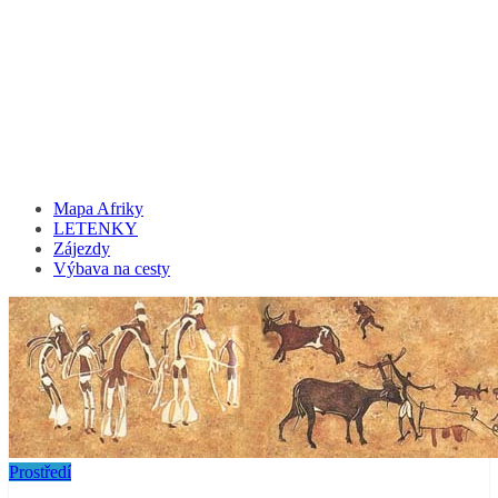
Mapa Afriky
LETENKY
Zájezdy
Výbava na cesty
Prostředí