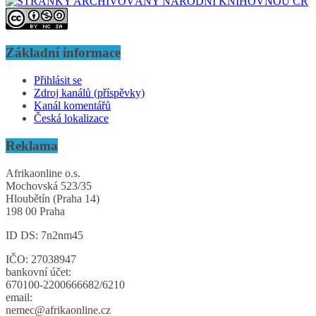
Základní informace
Přihlásit se
Zdroj kanálů (příspěvky)
Kanál komentářů
Česká lokalizace
Reklama
Afrikaonline o.s.
Mochovská 523/35
Hloubětín (Praha 14)
198 00 Praha
ID DS: 7n2nm45
IČO: 27038947
bankovní účet:
670100-2200666682/6210
email:
nemec@afrikaonline.cz