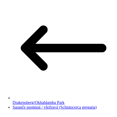
Drakensberg/Okhahlamba Park
Saranče pustinná / všežravá (Schistocerca gregaria)