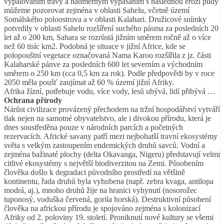
vypalováním trávy a nadměrným vypásáním s následnou erozí půdy
můžeme pozorovat zejména v oblasti Sahelu, včetně území
Somálského poloostrova a v oblasti Kalahari. Družicové snímky
potvrdily v oblasti Sahelu rozšíření suchého pásma za posledních 20
let až o 200 km, Sahara se rozrůstá jižním směrem ročně až o více
než 60 tisíc km2. Podobná je situace v jižní Africe, kde se
polopouštní vegetace označovaná Nama Karoo rozšířila z jz. části
Kalaharské pánve za posledních 600 let severním a východním
směrem o 250 km (cca 0,5 km za rok). Podle předpovědi by v roce
2050 měla poušť zaujímat až 60 % území jižní Afriky.
Afrika žízní, potřebuje vodu, více vody, lesů ubývá, lidí přibývá …
Ochrana přírody
Nárůst civilizace provázený přechodem na tržní hospodářství vytváří
tlak nejen na samotné obyvatelstvo, ale i divokou přírodu, která je
dnes soustředěna pouze v národních parcích a početných
rezervacích. Africké savany patří mezi nejbohatší travní ekosystémy
světa s velkým zastoupením endemických druhů savců. Vodní a
zejména bažinaté plochy (delta Okavanga, Nigeru) představují velmi
citlivé ekosystémy s největší biodiverzitou na Zemi. Působením
člověka došlo k degradaci původního prostředí na většině
kontinentu, řada druhů byla vyhubena (např. zebra kvaga, antilopa
modrá, aj.), mnoho druhů žije na hranici vyhynutí (nosorožec
tuponosý, voduška červená, gorila horská). Destruktivní působení
člověka na africkou přírodu je spojováno zejména s kolonizací
Afriky od 2. poloviny 19. století. Proniknutí nové kultury se všemi