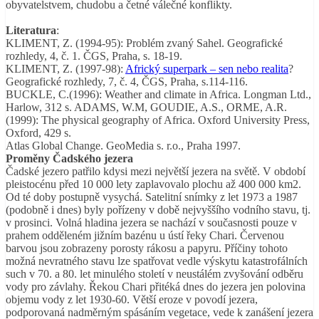
obyvatelstvem, chudobu a četné válečné konflikty.
Literatura
:
KLIMENT, Z. (1994-95): Problém zvaný Sahel. Geografické
rozhledy, 4, č. 1. ČGS, Praha, s. 18-19.
KLIMENT, Z. (1997-98):
Africký superpark – sen nebo realita
?
Geografické rozhledy, 7, č. 4, ČGS, Praha, s.114-116.
BUCKLE, C.(1996): Weather and climate in Africa. Longman Ltd.,
Harlow, 312 s. ADAMS, W.M, GOUDIE, A.S., ORME, A.R.
(1999): The physical geography of Africa. Oxford University Press,
Oxford, 429 s.
Atlas Global Change. GeoMedia s. r.o., Praha 1997.
Proměny Čadského jezera
Čadské jezero patřilo kdysi mezi největší jezera na světě. V období
pleistocénu před 10 000 lety zaplavovalo plochu až 400 000 km2.
Od té doby postupně vysychá. Satelitní snímky z let 1973 a 1987
(podobně i dnes) byly pořízeny v době nejvyššího vodního stavu, tj.
v prosinci. Volná hladina jezera se nachází v současnosti pouze v
prahem odděleném jižním bazénu u ústí řeky Chari. Červenou
barvou jsou zobrazeny porosty rákosu a papyru. Příčiny tohoto
možná nevratného stavu lze spatřovat vedle výskytu katastrofálních
such v 70. a 80. let minulého století v neustálém zvyšování odběru
vody pro závlahy. Řekou Chari přitéká dnes do jezera jen polovina
objemu vody z let 1930-60. Větší eroze v povodí jezera,
podporovaná nadměrným spásáním vegetace, vede k zanášení jezera