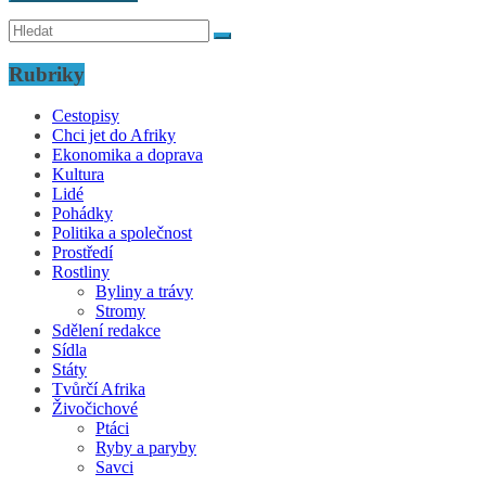
Rubriky
Cestopisy
Chci jet do Afriky
Ekonomika a doprava
Kultura
Lidé
Pohádky
Politika a společnost
Prostředí
Rostliny
Byliny a trávy
Stromy
Sdělení redakce
Sídla
Státy
Tvůrčí Afrika
Živočichové
Ptáci
Ryby a paryby
Savci