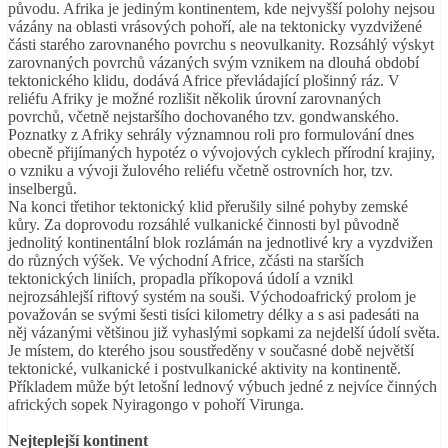
původu. Afrika je jediným kontinentem, kde nejvyšší polohy nejsou
vázány na oblasti vrásových pohoří, ale na tektonicky vyzdvižené
části starého zarovnaného povrchu s neovulkanity. Rozsáhlý výskyt
zarovnaných povrchů vázaných svým vznikem na dlouhá období
tektonického klidu, dodává Africe převládající plošinný ráz. V
reliéfu Afriky je možné rozlišit několik úrovní zarovnaných
povrchů, včetně nejstaršího dochovaného tzv. gondwanského.
Poznatky z Afriky sehrály významnou roli pro formulování dnes
obecně přijímaných hypotéz o vývojových cyklech přírodní krajiny,
o vzniku a vývoji žulového reliéfu včetně ostrovních hor, tzv.
inselbergů.
Na konci třetihor tektonický klid přerušily silné pohyby zemské
kůry. Za doprovodu rozsáhlé vulkanické činnosti byl původně
jednolitý kontinentální blok rozlámán na jednotlivé kry a vyzdvižen
do různých výšek. Ve východní Africe, zčásti na starších
tektonických liniích, propadla příkopová údolí a vznikl
nejrozsáhlejší riftový systém na souši. Východoafrický prolom je
považován se svými šesti tisíci kilometry délky a s asi padesáti na
něj vázanými většinou již vyhaslými sopkami za nejdelší údolí světa.
Je místem, do kterého jsou soustředěny v současné době největší
tektonické, vulkanické i postvulkanické aktivity na kontinentě.
Příkladem může být letošní lednový výbuch jedné z nejvíce činných
afrických sopek Nyiragongo v pohoří Virunga.
Nejteplejší kontinent