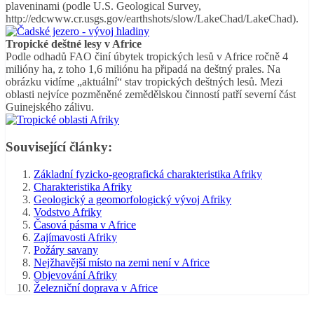
plaveninami (podle U.S. Geological Survey,
http://edcwww.cr.usgs.gov/earthshots/slow/LakeChad/LakeChad).
Tropické deštné lesy v Africe
Podle odhadů FAO činí úbytek tropických lesů v Africe ročně 4
milióny ha, z toho 1,6 miliónu ha připadá na deštný prales. Na
obrázku vidíme „aktuální“ stav tropických deštných lesů. Mezi
oblasti nejvíce pozměněné zemědělskou činností patří severní část
Guinejského zálivu.
Související články:
Základní fyzicko-geografická charakteristika Afriky
Charakteristika Afriky
Geologický a geomorfologický vývoj Afriky
Vodstvo Afriky
Časová pásma v Africe
Zajímavosti Afriky
Požáry savany
Nejžhavější místo na zemi není v Africe
Objevování Afriky
Železniční doprava v Africe