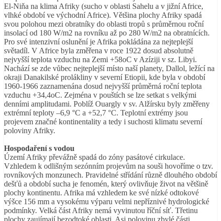
El-Niňa na klima Afriky (sucho v oblasti Sahelu a v jižní Africe,
vlhké období ve východní Africe). Většina plochy Afriky spadá
svou polohou mezi obratníky do oblasti tropů s průměrnou roční
insolací od 180 W/m2 na rovníku až po 280 W/m2 na obratnících.
Pro své intenzivní oslunění je Afrika pokládána za nejteplejší
světadíl. V Africe byla změřena v roce 1922 dosud absolutně
nejvyšší teplota vzduchu na Zemi +58oC v Azíziji v sz. Libyi.
Nachází se zde vůbec nejteplejší místo naší planety, Dallol, ležící na
okraji Danakilské prolákliny v severní Etiopii, kde byla v období
1960-1966 zaznamenána dosud nejvyšší průměrná roční teplota
vzduchu +34,4oC. Zejména v pouštích se lze setkat s velkými
denními amplitudami. Poblíž Ouargly v sv. Alžírsku byly změřeny
extrémní teploty –6,9 °C a +52,7 °C. Teplotní extrémy jsou
projevem značné kontinentality a tedy i suchosti klimatu severní
poloviny Afriky.
Hospodaření s vodou
Území Afriky převážně spadá do zóny pasátové cirkulace.
Vzhledem k odlišným sezónním projevům na souši hovoříme o tzv.
rovníkových monzunech. Pravidelné střídání různě dlouhého období
dešťů a období sucha je fenomén, který ovlivňuje život na většině
plochy kontinentu. Afrika má vzhledem ke své nízké odtokové
výšce 156 mm a vysokému výparu velmi nepříznivé hydrologické
podmínky. Velká část Afriky nemá vyvinutou říční síť. Třetinu
plochy zaujímají bezodtoké oblasti. Asi polovinu zbylé části