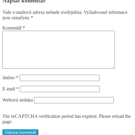
Napsat komentář
Vaše e-mailová adresa nebude zveřejněna.
Vyžadované informace
jsou označeny
*
Komentář
*
Jméno
*
E-mail
*
Webová stránka
The reCAPTCHA verification period has expired. Please reload the
page.