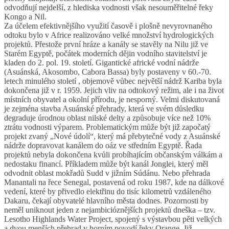
odvodňují nejdelší, z hlediska vodnosti však nesouměřitelné řeky
Kongo a Nil.
Za účelem efektivnějšího využití časově i plošně nevyrovnaného
odtoku bylo v Africe realizováno velké množství hydrologických
projektů. Přestože první hráze a kanály se stavěly na Nilu již ve
Starém Egyptě, počátek moderních dějin vodního stavitelství je
kladen do 2. pol. 19. století. Gigantické africké vodní nádrže
(Asuánská, Akosombo, Cabora Bassa) byly postaveny v 60.-70.
letech minulého století , objemově vůbec největší nádrž Kariba byla
dokončena již v r. 1959. Jejich vliv na odtokový režim, ale i na život
místních obyvatel a okolní přírodu, je nesporný. Velmi diskutovaná
je zejména stavba Asuánské přehrady, která ve svém důsledku
degraduje úrodnou oblast nilské delty a způsobuje více než 10%
ztrátu vodnosti výparem. Problematickým může být již započatý
projekt zvaný „Nové údolí“, který má přebytečné vody z Asuánské
nádrže dopravovat kanálem do oáz ve středním Egyptě. Řada
projektů nebyla dokončena kvůli probíhajícím občanským válkám a
nedostaku financí. Příkladem může být kanál Jonglei, který měl
odvodnit oblast mokřadů Sudd v jižním Súdánu. Nebo přehrada
Manantali na řece Senegal, postavená od roku 1987, kde na dálkové
vedení, které by přivedlo elektřinu do tisíc kilometrů vzdáleného
Dakaru, čekají obyvatelé hlavního města dodnes. Pozornosti by
neměl uniknout jeden z nejambicióznějších projektů dneška – tzv.
Lesotho Highlands Water Project, spojený s výstavbou pěti velkých
a dvou menších přehrad v horním povodí řeky Orange. Již