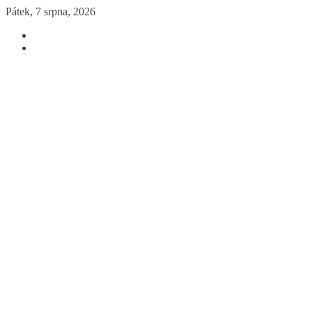
Přeskočit
Pátek, 7 srpna, 2026
na
obsah