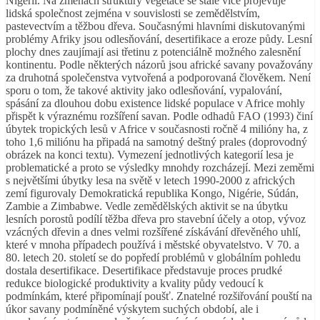
Nigérii. Na změnách struktury vegetace se stále více projevuje
lidská společnost zejména v souvislosti se zemědělstvím,
pastevectvím a těžbou dřeva. Současnými hlavními diskutovanými
problémy Afriky jsou odlesňování, desertifikace a eroze půdy. Lesní
plochy dnes zaujímají asi třetinu z potenciálně možného zalesnění
kontinentu. Podle některých názorů jsou africké savany považovány
za druhotná společenstva vytvořená a podporovaná člověkem. Není
sporu o tom, že takové aktivity jako odlesňování, vypalování,
spásání za dlouhou dobu existence lidské populace v Africe mohly
přispět k výraznému rozšíření savan. Podle odhadů FAO (1993) činí
úbytek tropických lesů v Africe v současnosti ročně 4 milióny ha, z
toho 1,6 miliónu ha připadá na samotný deštný prales (doprovodný
obrázek na konci textu). Vymezení jednotlivých kategorií lesa je
problematické a proto se výsledky mnohdy rozcházejí. Mezi zeměmi
s největšími úbytky lesa na světě v letech 1990-2000 z afrických
zemí figurovaly Demokratická republika Kongo, Nigérie, Súdán,
Zambie a Zimbabwe. Vedle zemědělských aktivit se na úbytku
lesních porostů podílí těžba dřeva pro stavební účely a otop, vývoz
vzácných dřevin a dnes velmi rozšířené získávání dřevěného uhlí,
které v mnoha případech používá i městské obyvatelstvo. V 70. a
80. letech 20. století se do popředí problémů v globálním pohledu
dostala desertifikace. Desertifikace představuje proces prudké
redukce biologické produktivity a kvality půdy vedoucí k
podmínkám, které připomínají poušť. Znatelné rozšiřování pouští na
úkor savany podmíněné výskytem suchých období, ale i