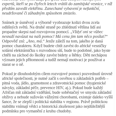
expertů, kteří se po čtyřech letech vrátili do zambijské vesnice, v níž
předtím zavedli elektřinu. Zanechané vybavení je nefunkční,
neudržované či záhadným způsobem zmizelo
.
Snímek je úsměvný a výborně vyobrazuje kolizi dvou zcela
odlišných světů. Na druhé straně po zhlédnutí většina lidí asi
propadne skepsi nad rozvojovou pomocí. „
Vždyť oni se vůbec
nesnaží navázat na naši pomoc! Má cenu jim tam něco posílat?
“
Odpověď zní: „
Ano, má
.“ Jenže záleží na tom, jakého je daná
pomoc charakteru. Když budete chtít zavést do africké vesničky
solární elektrárničku s rozvodnou sítí, bude to podobné, jako byste
chtěli na záchod do školky zavést bidety a štětky. Děti nechápou
význam jejich přítomnosti a tudíž nemají motivaci je používat a
starat se o ně.
Pokud je dlouhodobým cílem rozvojové pomoci pozvednutí úrovně
africké společnosti, je nutné začít s osvětou u základních potřeb –
pitná voda, jídlo, gramotnost a zdravotnická pomoc (hygienické
návyky, základní péče, prevence HIV, aj.). Pokud bude každý
Afričan mít základní vzdělání, bude soběstačný ve smyslu základní
obživy a nebude sužován vážnými chorobami, existuje daleko vyšší
šance, že se zlepší i politická stabilita v regionu. Právě politickou
stabilitu vnímají vědci a historická zkušenost jako nejdůležitější
podmínku pro vymanění z kruhu chudoby.