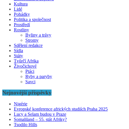
Kultura
Lidé
Pohádky
Politika a společnost
Prostředí
Rostliny
Byliny a trávy
Stromy
Sdělení redakce
Sídla
Státy
Tvůrčí Afrika
Živočichové
Ptáci
Ryby a paryby
Savci
Nejnovější příspěvky
Nigérie
Evropské konference afrických studiích Praha 2025
Lucy a Selam budou v Praze
Somaliland – 55. stát Afriky?
Tsodilo Hills