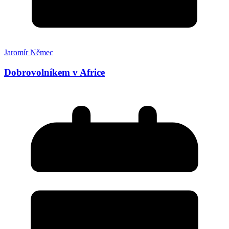
Jaromír Němec
Dobrovolníkem v Africe