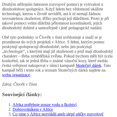
Druhým stěžejním faktorem rozvojové pomoci je vytrvalost a
dlouhodobost spolupráce. Když lidem bez vědomostí ukážete
technologii, kterou v životě neviděli, ani k ní nemají žádnou
srovnatelnou zkušenost, těžko pochopí její důležitost. Proto je při
takové pomoci velmi důležitá přítomnost koordinátorů, jejich
dlouhodobý dohled a samozřejmě i jisté pedagogické nadání.
Obě tyto podmínky si Člověk v tísni uvědomuje a snaží se je
promítnout do svých projektů v Africe. S lidmi, kterým pomoc
poskytují spolupracují dlouhodobě, nebo jim poskytují
„
technologie
“, s kterými mají již zkušenosti a jenž mají dlouhodobý
charakter – třeba zemědělská zvířata. Pokud bychom měli být zcela
konkrétní, tak se jedná třeba o známé vánoční kozy, které mohla
česká veřejnost nakupovat v rámci kampaně
Skutečný dárek
. Tato
kampaň běží i tento rok a seznam Skutečných dárků najdete na
webu organizace
.
Zdroj: Člověk v Tísni
Související články:
Afrika potřebuje pouze vodu a školství
Dobrovolníkem v Africe
Co jsme v Africe nezvládli aneb slepé uličky rozvojové