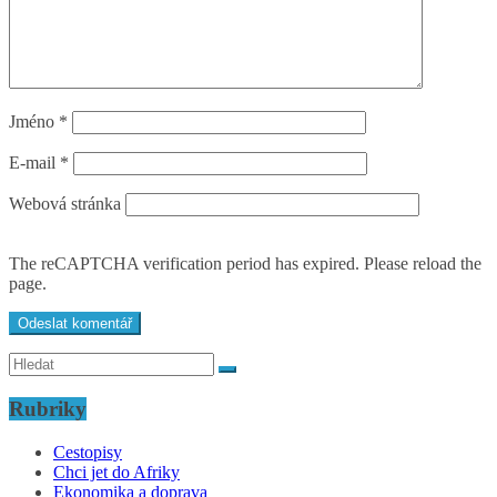
Jméno
*
E-mail
*
Webová stránka
The reCAPTCHA verification period has expired. Please reload the
page.
Rubriky
Cestopisy
Chci jet do Afriky
Ekonomika a doprava