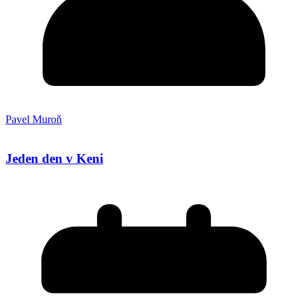
Pavel Muroň
Jeden den v Keni