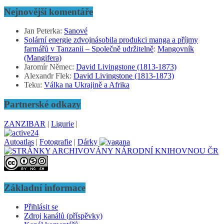
Nejnovější komentáře
Jan Peterka
:
Sanové
Solární energie zdvojnásobila produkci manga a příjmy
farmářů v Tanzanii – Společně udržitelně
:
Mangovník
(Mangifera)
Jaromír Němec
:
David Livingstone (1813-1873)
Alexandr Flek
:
David Livingstone (1813-1873)
Teku
:
Válka na Ukrajině a Afrika
Partnerské odkazy
ZANZIBAR
|
Ligurie
|
Autoatlas
|
Fotografie
|
Dárky
Základní informace
Přihlásit se
Zdroj kanálů (příspěvky)