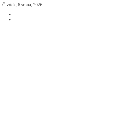
Přeskočit
Čtvrtek, 6 srpna, 2026
na
obsah