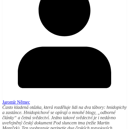
Jaromír Němec
Často kladená otázka, která rozděluje lidi na dva tábory: hnidopichy
a zastánce. Hnidopichové se opírají o mnohé blogy, „odborné
články“ a četná svědectví. Jedno takové svědectví je i nedávno
uveřejněný český dokument Pod sluncem tma (režie Martin
Mareček). Ten vyobrazuje peripetie dua českých rozvojových