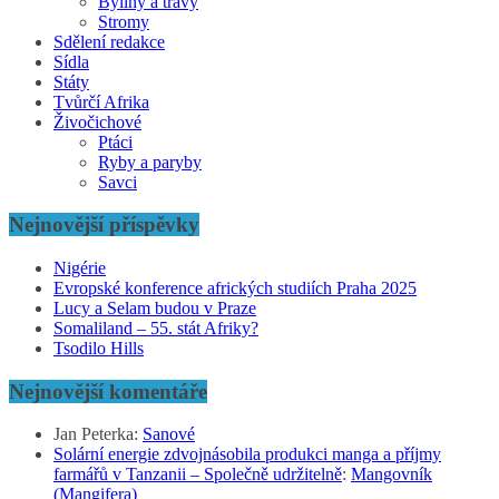
Byliny a trávy
Stromy
Sdělení redakce
Sídla
Státy
Tvůrčí Afrika
Živočichové
Ptáci
Ryby a paryby
Savci
Nejnovější příspěvky
Nigérie
Evropské konference afrických studiích Praha 2025
Lucy a Selam budou v Praze
Somaliland – 55. stát Afriky?
Tsodilo Hills
Nejnovější komentáře
Jan Peterka
:
Sanové
Solární energie zdvojnásobila produkci manga a příjmy
farmářů v Tanzanii – Společně udržitelně
:
Mangovník
(Mangifera)