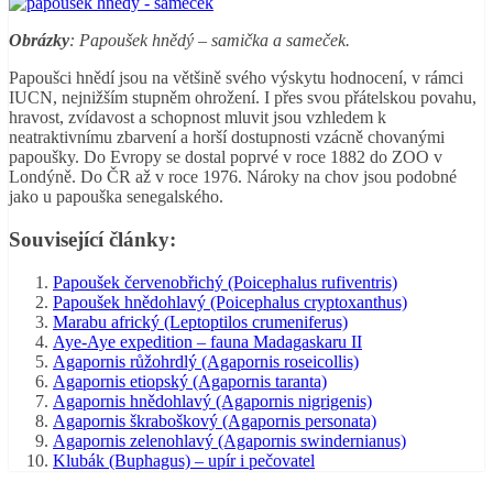
Obrázky
: Papoušek hnědý – samička a sameček.
Papoušci hnědí jsou na většině svého výskytu hodnocení, v rámci
IUCN, nejnižším stupněm ohrožení. I přes svou přátelskou povahu,
hravost, zvídavost a schopnost mluvit jsou vzhledem k
neatraktivnímu zbarvení a horší dostupnosti vzácně chovanými
papoušky. Do Evropy se dostal poprvé v roce 1882 do ZOO v
Londýně. Do ČR až v roce 1976. Nároky na chov jsou podobné
jako u papouška senegalského.
Související články:
Papoušek červenobřichý (Poicephalus rufiventris)
Papoušek hnědohlavý (Poicephalus cryptoxanthus)
Marabu africký (Leptoptilos crumeniferus)
Aye-Aye expedition – fauna Madagaskaru II
Agapornis růžohrdlý (Agapornis roseicollis)
Agapornis etiopský (Agapornis taranta)
Agapornis hnědohlavý (Agapornis nigrigenis)
Agapornis škraboškový (Agapornis personata)
Agapornis zelenohlavý (Agapornis swindernianus)
Klubák (Buphagus) – upír i pečovatel