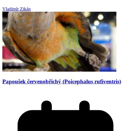
Vladimír Zikán
Papoušek červenobřichý (Poicephalus rufiventris)