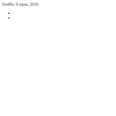
Přeskočit
Neděle, 9 srpna, 2026
na
obsah