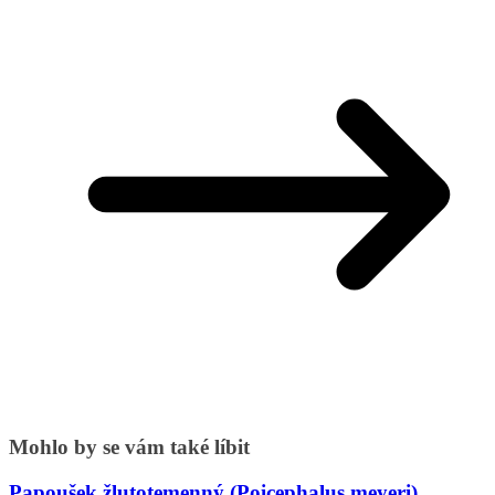
Mohlo by se vám také líbit
Papoušek žlutotemenný (Poicephalus meyeri)