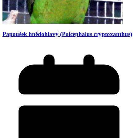
Papoušek hnědohlavý (Poicephalus cryptoxanthus)