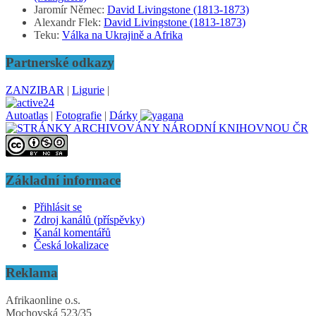
Jaromír Němec
:
David Livingstone (1813-1873)
Alexandr Flek
:
David Livingstone (1813-1873)
Teku
:
Válka na Ukrajině a Afrika
Partnerské odkazy
ZANZIBAR
|
Ligurie
|
Autoatlas
|
Fotografie
|
Dárky
Základní informace
Přihlásit se
Zdroj kanálů (příspěvky)
Kanál komentářů
Česká lokalizace
Reklama
Afrikaonline o.s.
Mochovská 523/35