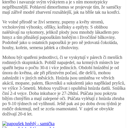
kterého i navazuje svým výskytem a je s ním monotypicky
nejpříbuznější. Pohlavní dimorfismus se projevuje tím, že samičky
mají zářivě modré zbarvení rozsáhlejší, jak na břiše tak na kostřci.
Ve volné přírodě se živí semeny, pupeny a květy stromů,
vrcholovými výhonky, oříšky, kořínky a epifyty. S oblibou
nalétávají na sykomory, jelikož plody jsou mnohdy lákadlem pro
hmyz a tím přinášejí papouškům hnědým i živočišné bílkoviny.
Podobně jako u ostatních papoušků je pro ně jedovatá čokoláda,
houby, kofein, semena jablek a cibuloviny.
Mohou být spatřeni jednotlivci, či se vyskytují v párech či menších
rodinných skupinkách. Poblíž napajedel, na krmných místech lze
spatřit hejna o počtu 30-ti i více jedincích. Období hnízdění je od
února do května, ale při příznivém počasí, dle dešťů, mohou
zahnízdit i v jiných měsících. Hnízda jsou umístěna ve větvích
akácií, mopane, palem, fíkovníků a sukulentů jako například pryšců,
ve výšce 3-5metrů. Mohou využívat i opuštěná hnízda datlů. Snůška
činí 2-4 vejce. Doba inkubace je 27-28dní. Ptáčata jsou pokryta
bílým chmýřím a mají zalepené oči. Ptáčata vylétají z hnízda zhruba
po 9-10 týdnech od vylíhnutí. Ještě pak asi po dobu dvou týdnů je
rodiče dokrmují, než se zcela osamostatní. V zajetí se obvykle
dožívají 20-ti let.