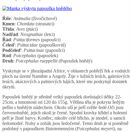
Říše
:
Animalia
(živočichové)
Kmen
:
Chordata
(strunatci)
Třída
:
Aves
(ptáci)
Nadřád
:
Neognathae
(letci)
Řád
:
Psittaciformes
(papoušci)
Čeleď
:
Psittacidae
(papouškovití)
Podčeleď
:
Psittacinae
(papoušci)
Rod
:
Poicephalus
(papoušek)
Druh
:
Poicephalus rueppellii
(Papoušek hnědý)
Vyskytuje se v jihozápadní Africe, v oblastech pobřeží řek a vodních
ploch na území Namibie a Angoly. Žije v lužních lesích, galeriových
lesích, akáciových a palmových hájích, které mu poskytují dostatek
úkrytů.
Papoušek hnědý je středně velký papoušek dorůstající délky 22-
25cm, a hmotnosti od 120 do 155g. Většina těla je pokryta šedým
peřím s hnědým nádechem. Okolo uší je peří světle šedé.Oči jsou
červenohnědé, jejich okolí je černé. Spodní krovky křídel a holenní
peří je žluté barvy. Kostřec, nikoliv celé břicho, je modré, u samců
šedomodré. Nohy a zobák jsou šedočerné. Tento druh je si poměrně
podobný s papouškem žlutotemenným (
Poicephalus meyeri
), na