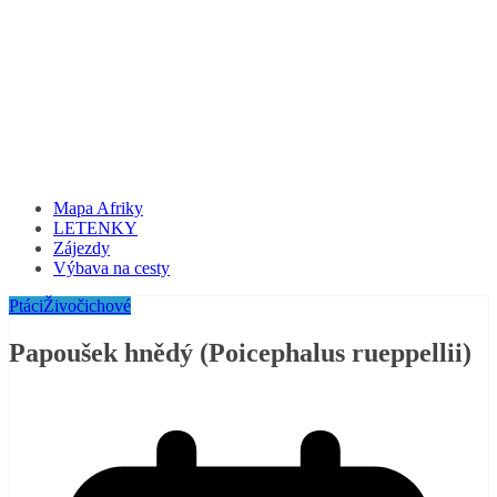
Mapa Afriky
LETENKY
Zájezdy
Výbava na cesty
Ptáci
Živočichové
Papoušek hnědý (Poicephalus rueppellii)