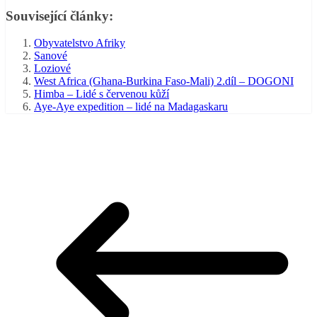
Související články:
Obyvatelstvo Afriky
Sanové
Loziové
West Africa (Ghana-Burkina Faso-Mali) 2.díl – DOGONI
Himba – Lidé s červenou kůží
Aye-Aye expedition – lidé na Madagaskaru