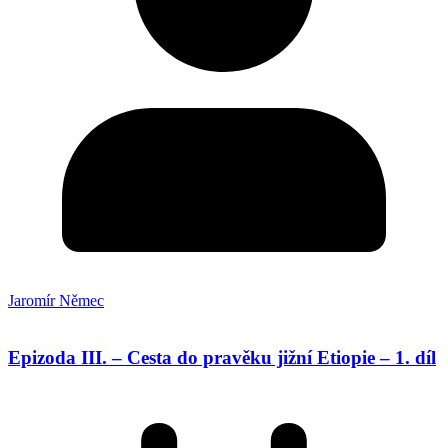
Jaromír Němec
Epizoda III. – Cesta do pravěku jižní Etiopie – 1. díl