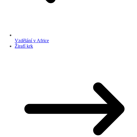
Vzdělání v Africe
Žirafí krk