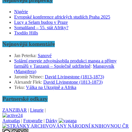
Nejnovější příspěvky
Nigérie
Evropské konference afrických studiích Praha 2025
Lucy a Selam budou v Praze
Somaliland – 55. stát Afriky?
Tsodilo Hills
Nejnovější komentáře
Jan Peterka
:
Sanové
Solární energie zdvojnásobila produkci manga a příjmy
farmářů v Tanzanii – Společně udržitelně
:
Mangovník
(Mangifera)
Jaromír Němec
:
David Livingstone (1813-1873)
Alexandr Flek
:
David Livingstone (1813-1873)
Teku
:
Válka na Ukrajině a Afrika
Partnerské odkazy
ZANZIBAR
|
Ligurie
|
Autoatlas
|
Fotografie
|
Dárky