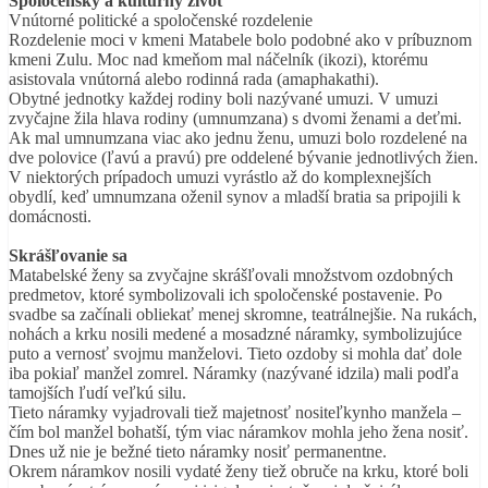
Spoločenský a kultúrny život
Vnútorné politické a spoločenské rozdelenie
Rozdelenie moci v kmeni Matabele bolo podobné ako v príbuznom
kmeni Zulu. Moc nad kmeňom mal náčelník (ikozi), ktorému
asistovala vnútorná alebo rodinná rada (amaphakathi).
Obytné jednotky každej rodiny boli nazývané umuzi. V umuzi
zvyčajne žila hlava rodiny (umnumzana) s dvomi ženami a deťmi.
Ak mal umnumzana viac ako jednu ženu, umuzi bolo rozdelené na
dve polovice (ľavú a pravú) pre oddelené bývanie jednotlivých žien.
V niektorých prípadoch umuzi vyrástlo až do komplexnejších
obydlí, keď umnumzana oženil synov a mladší bratia sa pripojili k
domácnosti.
Skrášľovanie sa
Matabelské ženy sa zvyčajne skrášľovali množstvom ozdobných
predmetov, ktoré symbolizovali ich spoločenské postavenie. Po
svadbe sa začínali obliekať menej skromne, teatrálnejšie. Na rukách,
nohách a krku nosili medené a mosadzné náramky, symbolizujúce
puto a vernosť svojmu manželovi. Tieto ozdoby si mohla dať dole
iba pokiaľ manžel zomrel. Náramky (nazývané idzila) mali podľa
tamojších ľudí veľkú silu.
Tieto náramky vyjadrovali tiež majetnosť nositeľkynho manžela –
čím bol manžel bohatší, tým viac náramkov mohla jeho žena nosiť.
Dnes už nie je bežné tieto náramky nosiť permanentne.
Okrem náramkov nosili vydaté ženy tiež obruče na krku, ktoré boli