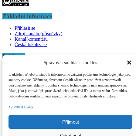
Základní informace
Přihlásit se
Zdroj kanálů (příspěvky)
Kanál komentářů
Česká lokalizace
Reklama
Spravovat souhlas s cookies
Afrikaonline o.s.
Mochovská 523/35
K ukládání a/nebo přístupu k informacím o zařízení používáme technologie, jako jsou
Hloubětín (Praha 14)
soubory cookie. Děláme to, abychom zlepšili zážitek z prohlížení a zobrazovali
198 00 Praha
personalizované reklamy. Souhlas s těmito technologiemi nám umožní zpracovávat
údaje, jako je chování při procházení nebo jedinečná ID na tomto webu. Nesouhlas
ID DS: 7n2nm45
nebo odvolání souhlasu může nepříznivě ovlivnit určité vlastnosti a funkce.
IČO: 27038947
Spravovat služby
bankovní účet:
670100-2200666682/6210
email:
Příjmout
nemec@afrikaonline.cz
Odmítnout