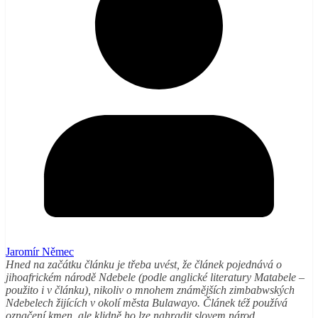
Jaromír Němec
Hned na začátku článku je třeba uvést, že článek pojednává o
jihoafrickém národě Ndebele (podle anglické literatury Matabele –
použito i v článku), nikoliv o mnohem známějších zimbabwských
Ndebelech žijících v okolí města Bulawayo. Článek též používá
označení kmen, ale klidně ho lze nahradit slovem národ.