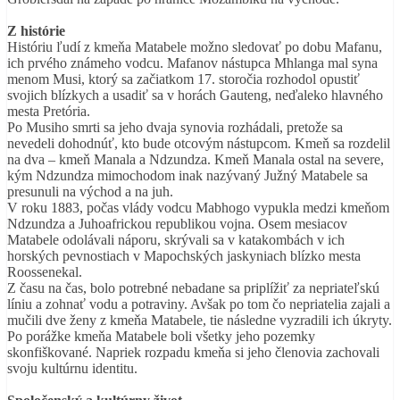
Z histórie
Históriu ľudí z kmeňa Matabele možno sledovať po dobu Mafanu,
ich prvého známeho vodcu. Mafanov nástupca Mhlanga mal syna
menom Musi, ktorý sa začiatkom 17. storočia rozhodol opustiť
svojich blízkych a usadiť sa v horách Gauteng, neďaleko hlavného
mesta Pretória.
Po Musiho smrti sa jeho dvaja synovia rozhádali, pretože sa
nevedeli dohodnúť, kto bude otcovým nástupcom. Kmeň sa rozdelil
na dva – kmeň Manala a Ndzundza. Kmeň Manala ostal na severe,
kým Ndzundza mimochodom inak nazývaný Južný Matabele sa
presunuli na východ a na juh.
V roku 1883, počas vlády vodcu Mabhogo vypukla medzi kmeňom
Ndzundza a Juhoafrickou republikou vojna. Osem mesiacov
Matabele odolávali náporu, skrývali sa v katakombách v ich
horských pevnostiach v Mapochských jaskyniach blízko mesta
Roossenekal.
Z času na čas, bolo potrebné nebadane sa priplížiť za nepriateľskú
líniu a zohnať vodu a potraviny. Avšak po tom čo nepriatelia zajali a
mučili dve ženy z kmeňa Matabele, tie následne vyzradili ich úkryty.
Po porážke kmeňa Matabele boli všetky jeho pozemky
skonfiškované. Napriek rozpadu kmeňa si jeho členovia zachovali
svoju kultúrnu identitu.