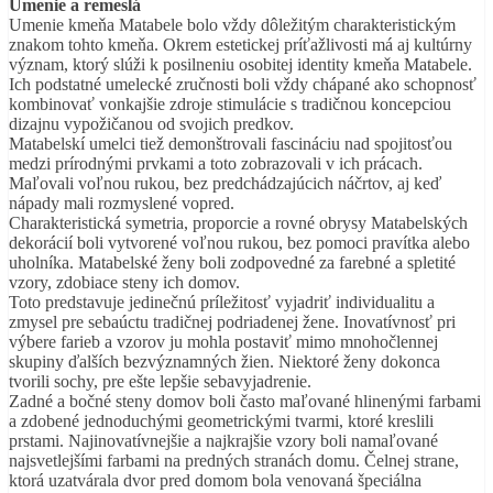
Umenie a remeslá
Umenie kmeňa Matabele bolo vždy dôležitým charakteristickým
znakom tohto kmeňa. Okrem estetickej príťažlivosti má aj kultúrny
význam, ktorý slúži k posilneniu osobitej identity kmeňa Matabele.
Ich podstatné umelecké zručnosti boli vždy chápané ako schopnosť
kombinovať vonkajšie zdroje stimulácie s tradičnou koncepciou
dizajnu vypožičanou od svojich predkov.
Matabelskí umelci tiež demonštrovali fascináciu nad spojitosťou
medzi prírodnými prvkami a toto zobrazovali v ich prácach.
Maľovali voľnou rukou, bez predchádzajúcich náčrtov, aj keď
nápady mali rozmyslené vopred.
Charakteristická symetria, proporcie a rovné obrysy Matabelských
dekorácií boli vytvorené voľnou rukou, bez pomoci pravítka alebo
uholníka. Matabelské ženy boli zodpovedné za farebné a spletité
vzory, zdobiace steny ich domov.
Toto predstavuje jedinečnú príležitosť vyjadriť individualitu a
zmysel pre sebaúctu tradičnej podriadenej žene. Inovatívnosť pri
výbere farieb a vzorov ju mohla postaviť mimo mnohočlennej
skupiny ďalších bezvýznamných žien. Niektoré ženy dokonca
tvorili sochy, pre ešte lepšie sebavyjadrenie.
Zadné a bočné steny domov boli často maľované hlinenými farbami
a zdobené jednoduchými geometrickými tvarmi, ktoré kreslili
prstami. Najinovatívnejšie a najkrajšie vzory boli namaľované
najsvetlejšími farbami na predných stranách domu. Čelnej strane,
ktorá uzatvárala dvor pred domom bola venovaná špeciálna