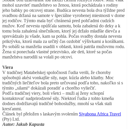
mohol uzavrieť manželstvo so ženou, ktorá pochádzala s rodiny
jeho babky po otcovej strane. Budúca nevesta bola dva týždne pred
svadbou držaná na samote v špeciálne vyrobenej miestnosti v dome
jej rodičov. Týmto mala byť chránená pred pohľadmi cudzích
mužov. Keď nevesta opúšťala samotu, bola zabalená do deky a k
tomu bola zahalená slnečníkom, ktorý jej držalo mladšie dievča a
sprevádzalo ju všade, kam sa pohla. Počas svadby dostala nevesta
prikrývku, ktorú mala za určitý čas ozdobiť výšivkami a korálkami.
Po sobáši sa manželia usadili v oblasti, ktorá patrila mužovmu rodu.
Žena si ponechala vlastné priezvisko, ale deti, ktoré sa počas
manželstva narodili sa volali po otcovi.
Viera
V tradičnej Matabelskej spoločnosti ľudia verili, že choroby
spôsobujú akési vonkajšie sily, napr. kúzla alebo kliatby. Moc
tradičných liečiteľov bola preto určovaná podľa toho, nakoľko si s
týmito „silami“ dokázali poradiť a chorého vyliečiť.
Podľa tradičnej viery, boli všetci – muži aj ženy schopní
kontaktovať nadprirodzené sily. Niektorí ľudia z tohto kmeňa
dodnes dodržiavajú tradičné bohoslužby, mnohí sa však stali
kresťanmi.
Článek byl přeložen s laskavým svolením
Siyabona Africa Travel
(Pty) Ltd.
Autor: Jakub Kapusta