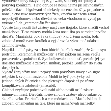
vyrobené z trávy nazývanej isigolwani, stočenej do špirály a
pokrytej korálkami. Tieto obruče sa nosili najmä pri slávnostných
príležitostiach. Isigolwani sú niekedy nosené ako šály, prípadne na
nohe, alebo ruke novovydatých žien, ktorým manželia zatiaľ
neposkytli domov, alebo dievčat vo veku vhodnom na vydaj po
vykonaní ich „ceremoniálu ženskosti“.
Vydaté ženy nosili tiež zástery nazývané ijogolo, ktoré značili vrchol
manželstva. Tieto zástery mohla žena nosiť iba po narodení prvého
dieťaťa. Manželská pokrývka (nguba), ktorú žena nosila, bola
zdobená množstvom korálok a vyjadrovala významné udalosti
ženinho života.
Napríklad dlhé pásy za sebou idúcich korálok značili, že ženin syn
podstúpil „ceremoniál mužskosti“ a tým pádom má žena väčšie
postavenie v spoločnosti. Symbolizovalo to radosť, pretože jej syn
dosiahol mužskosť a zároveň smútok, pretože „odišiel“ do sveta
dospelých.
Vydaté ženy vždy nosili nejaký druh pokrývky hlavy ako signál
rešpektu k svojim manželom. Mohli to byť pokrývky od
jednoduchých čeleniek alebo pletených čiapok až po rôzne
komplikovane zdobené (amacubi).
Chlapci zvyčajne pobehovali nahí alebo nosili malú zásteru
intímnych miest. Dievčatá nosievali dlhé zástery alebo sukne od
skorého veku. Pri rituáloch a ceremóniach boli Matabelskí muži
zdobení ornamentmi na tele, ktoré im namaľovali manželky.