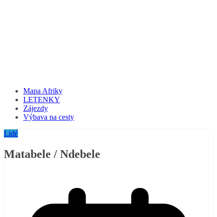
Mapa Afriky
LETENKY
Zájezdy
Výbava na cesty
Lidé
Matabele / Ndebele