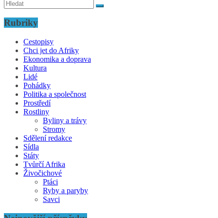
Rubriky
Cestopisy
Chci jet do Afriky
Ekonomika a doprava
Kultura
Lidé
Pohádky
Politika a společnost
Prostředí
Rostliny
Byliny a trávy
Stromy
Sdělení redakce
Sídla
Státy
Tvůrčí Afrika
Živočichové
Ptáci
Ryby a paryby
Savci