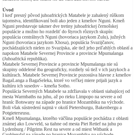
Úvod
I keď presný pôvod juhoafrických Matabele je zahalený rúškom
tajomstva, identifikovaní boli ako jeden z kmeňov Nguni. Kmeň
Nguni predstavuje takmer dve tretiny juhoafrickej černošskej
populácie a možno ho rozdeliť do štyroch rôznych skupín:
populácia centrálnych Nguni (hovoriaca jazykom Zulu), južných
Nguni (hovoriaca jazykom Xhosa), populácia Svazijčanov,
pochádzajúcich nielen zo Svazijska, ale tiež jeho priľahlých oblastí a
napokon Matabele Severnej Provincie a provincie Mpumalanga
(Juhoafrická republika).
Matabele Severnej Provincie a provincie Mpumalanga nie sú
skupiny oddelené iba geograficky, rozdiely sú tiež v ich jazykoch a
kultúrach. Matabele Severnej Provincie pozostáva hlavne z kmeňov
BagaLanga a BagaSeleka, ktoré vo veľkej miere prijali jazyk a
kultúru ich susedov – kmeňa Sotho.
Populácia Severných Matabele sa zdržiavala v oblasti siahajúcej od
mesta Warmbaths na juhu, až po rieku Limpopo na severe a od
hraníc Botswany na západe po hranice Mozambiku na východe.
Boli však sústredení najmä v okolí Pietersburgu, Bakenbergu a
Potgietersrusu.
Kmeň Mpumalanga, ktorého väčšina populácie pochádza z oblasti
známej ako Lowveld, sa tiahne od mesta Piet Retief na juhu po
Lydenburg / Pilgrims Rest na severe a od miest Witbank a
Groblersdal na západe po hranice Mozambiku na východe.