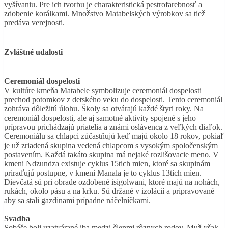
vyšívaniu. Pre ich tvorbu je charakteristická pestrofarebnosť a
zdobenie korálkami. Množstvo Matabelských výrobkov sa tiež
predáva verejnosti.
Zvláštné udalosti
Ceremoniál dospelosti
V kultúre kmeňa Matabele symbolizuje ceremoniál dospelosti
prechod potomkov z detského veku do dospelosti. Tento ceremoniál
zohráva dôležitú úlohu. Školy sa otvárajú každé štyri roky. Na
ceremoniál dospelosti, ale aj samotné aktivity spojené s jeho
prípravou prichádzajú priatelia a známi oslávenca z veľkých diaľok.
Ceremoniálu sa chlapci zúčastňujú keď majú okolo 18 rokov, pokiaľ
je už zriadená skupina vedená chlapcom s vysokým spoločenským
postavením. Každá takáto skupina má nejaké rozlišovacie meno. V
kmeni Ndzundza existuje cyklus 15tich mien, ktoré sa skupinám
priraďujú postupne, v kmeni Manala je to cyklus 13tich mien.
Dievčatá sú pri obrade ozdobené isigolwani, ktoré majú na nohách,
rukách, okolo pásu a na krku. Sú držané v izolácií a pripravované
aby sa stali gazdinami prípadne náčelníčkami.
Svadba
Sobáše boli uzatvárané iba medzi členmi rôznych rodov. Muž však