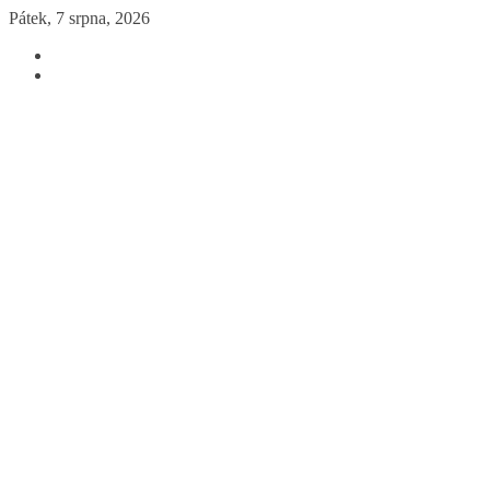
Přeskočit
Pátek, 7 srpna, 2026
na
obsah