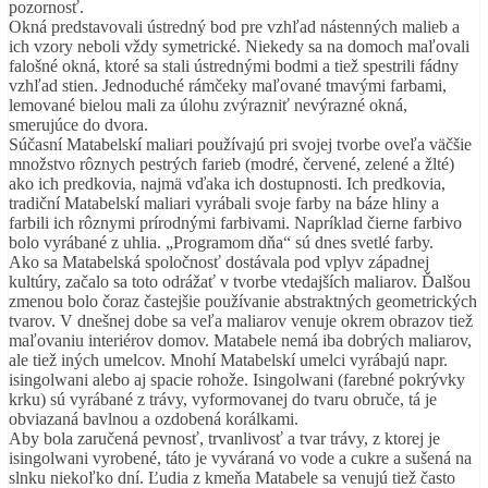
pozornosť.
Okná predstavovali ústredný bod pre vzhľad nástenných malieb a
ich vzory neboli vždy symetrické. Niekedy sa na domoch maľovali
falošné okná, ktoré sa stali ústrednými bodmi a tiež spestrili fádny
vzhľad stien. Jednoduché rámčeky maľované tmavými farbami,
lemované bielou mali za úlohu zvýrazniť nevýrazné okná,
smerujúce do dvora.
Súčasní Matabelskí maliari používajú pri svojej tvorbe oveľa väčšie
množstvo rôznych pestrých farieb (modré, červené, zelené a žlté)
ako ich predkovia, najmä vďaka ich dostupnosti. Ich predkovia,
tradiční Matabelskí maliari vyrábali svoje farby na báze hliny a
farbili ich rôznymi prírodnými farbivami. Napríklad čierne farbivo
bolo vyrábané z uhlia. „Programom dňa“ sú dnes svetlé farby.
Ako sa Matabelská spoločnosť dostávala pod vplyv západnej
kultúry, začalo sa toto odrážať v tvorbe vtedajších maliarov. Ďalšou
zmenou bolo čoraz častejšie používanie abstraktných geometrických
tvarov. V dnešnej dobe sa veľa maliarov venuje okrem obrazov tiež
maľovaniu interiérov domov. Matabele nemá iba dobrých maliarov,
ale tiež iných umelcov. Mnohí Matabelskí umelci vyrábajú napr.
isingolwani alebo aj spacie rohože. Isingolwani (farebné pokrývky
krku) sú vyrábané z trávy, vyformovanej do tvaru obruče, tá je
obviazaná bavlnou a ozdobená korálkami.
Aby bola zaručená pevnosť, trvanlivosť a tvar trávy, z ktorej je
isingolwani vyrobené, táto je vyváraná vo vode a cukre a sušená na
slnku niekoľko dní. Ľudia z kmeňa Matabele sa venujú tiež často