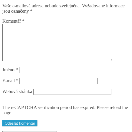
Vaše e-mailová adresa nebude zveřejněna.
Vyžadované informace
jsou označeny
*
Komentář
*
Jméno
*
E-mail
*
Webová stránka
The reCAPTCHA verification period has expired. Please reload the
page.