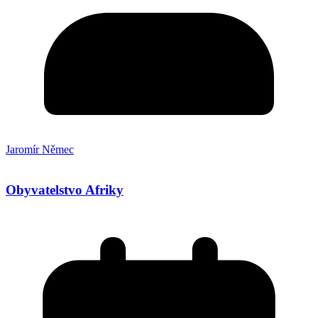
Jaromír Němec
Obyvatelstvo Afriky