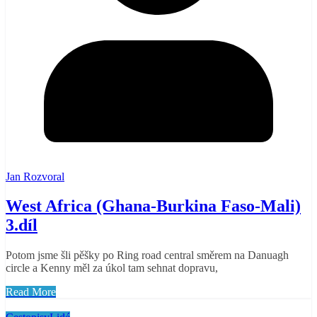
Jan Rozvoral
West Africa (Ghana-Burkina Faso-Mali)
3.díl
Potom jsme šli pěšky po Ring road central směrem na Danuagh
circle a Kenny měl za úkol tam sehnat dopravu,
Read More