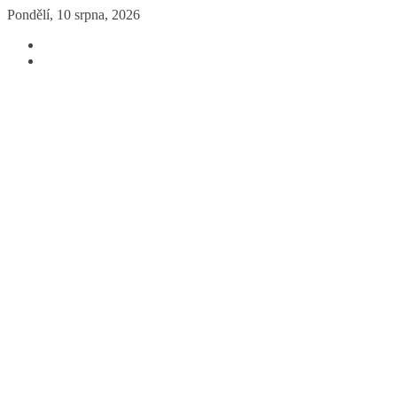
Přeskočit
Pondělí, 10 srpna, 2026
na
obsah