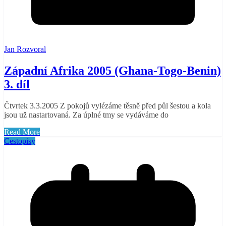
Jan Rozvoral
Západní Afrika 2005 (Ghana-Togo-Benin)
3. díl
Čtvrtek 3.3.2005 Z pokojů vylézáme těsně před půl šestou a kola
jsou už nastartovaná. Za úplné tmy se vydáváme do
Read More
Cestopisy