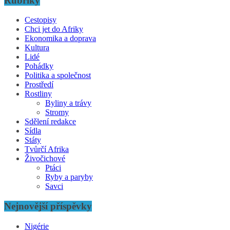
Rubriky
Cestopisy
Chci jet do Afriky
Ekonomika a doprava
Kultura
Lidé
Pohádky
Politika a společnost
Prostředí
Rostliny
Byliny a trávy
Stromy
Sdělení redakce
Sídla
Státy
Tvůrčí Afrika
Živočichové
Ptáci
Ryby a paryby
Savci
Nejnovější příspěvky
Nigérie