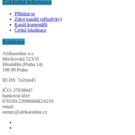
Základní informace
Přihlásit se
Zdroj kanálů (příspěvky)
Kanál komentářů
Česká lokalizace
Reklama
Afrikaonline o.s.
Mochovská 523/35
Hloubětín (Praha 14)
198 00 Praha
ID DS: 7n2nm45
IČO: 27038947
bankovní účet:
670100-2200666682/6210
email:
nemec@afrikaonline.cz