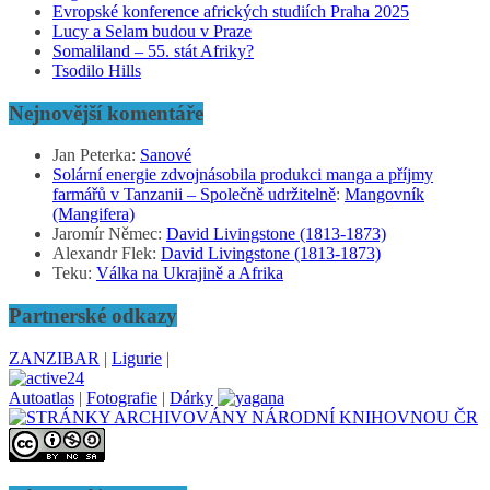
Evropské konference afrických studiích Praha 2025
Lucy a Selam budou v Praze
Somaliland – 55. stát Afriky?
Tsodilo Hills
Nejnovější komentáře
Jan Peterka
:
Sanové
Solární energie zdvojnásobila produkci manga a příjmy
farmářů v Tanzanii – Společně udržitelně
:
Mangovník
(Mangifera)
Jaromír Němec
:
David Livingstone (1813-1873)
Alexandr Flek
:
David Livingstone (1813-1873)
Teku
:
Válka na Ukrajině a Afrika
Partnerské odkazy
ZANZIBAR
|
Ligurie
|
Autoatlas
|
Fotografie
|
Dárky