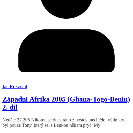
Jan Rozvoral
Západní Afrika 2005 (Ghana-Togo-Benin)
2. díl
Neděle 27.205 Nikomu se dnes ráno z postele nechtělo, výjimkou
byl pouze Tony, který šel s Lenkou někam pryč. My