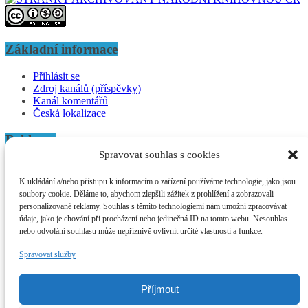
Základní informace
Přihlásit se
Zdroj kanálů (příspěvky)
Kanál komentářů
Česká lokalizace
Reklama
Spravovat souhlas s cookies
Afrikaonline o.s.
Mochovská 523/35
K ukládání a/nebo přístupu k informacím o zařízení používáme technologie, jako jsou
Hloubětín (Praha 14)
soubory cookie. Děláme to, abychom zlepšili zážitek z prohlížení a zobrazovali
198 00 Praha
personalizované reklamy. Souhlas s těmito technologiemi nám umožní zpracovávat
údaje, jako je chování při procházení nebo jedinečná ID na tomto webu. Nesouhlas
ID DS: 7n2nm45
nebo odvolání souhlasu může nepříznivě ovlivnit určité vlastnosti a funkce.
IČO: 27038947
Spravovat služby
bankovní účet:
670100-2200666682/6210
email:
Příjmout
nemec@afrikaonline.cz