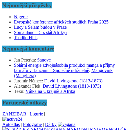
Nejnovější příspěvky
Nigérie
Evropské konference afrických studiích Praha 2025
Lucy a Selam budou v Praze
Somaliland – 55. stát Afriky?
Tsodilo Hills
Nejnovější komentáře
Jan Peterka
:
Sanové
Solární energie zdvojnásobila produkci manga a příjmy
farmářů v Tanzanii – Společně udržitelně
:
Mangovník
(Mangifera)
Jaromír Němec
:
David Livingstone (1813-1873)
Alexandr Flek
:
David Livingstone (1813-1873)
Teku
:
Válka na Ukrajině a Afrika
Partnerské odkazy
ZANZIBAR
|
Ligurie
|
Autoatlas
|
Fotografie
|
Dárky