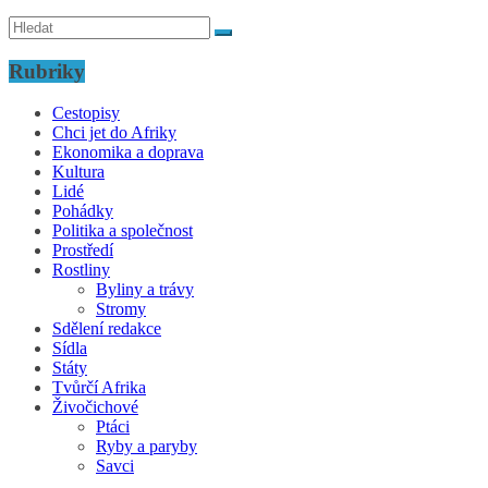
Rubriky
Cestopisy
Chci jet do Afriky
Ekonomika a doprava
Kultura
Lidé
Pohádky
Politika a společnost
Prostředí
Rostliny
Byliny a trávy
Stromy
Sdělení redakce
Sídla
Státy
Tvůrčí Afrika
Živočichové
Ptáci
Ryby a paryby
Savci