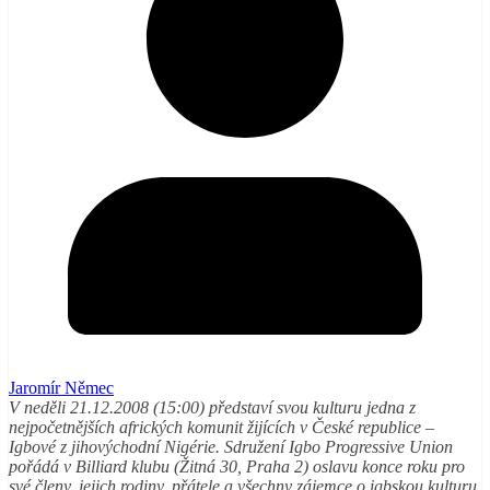
Jaromír Němec
V neděli 21.12.2008 (15:00) představí svou kulturu jedna z
nejpočetnějších afrických komunit žijících v České republice –
Igbové z jihovýchodní Nigérie. Sdružení Igbo Progressive Union
pořádá v Billiard klubu (Žitná 30, Praha 2) oslavu konce roku pro
své členy, jejich rodiny, přátele a všechny zájemce o igbskou kulturu.