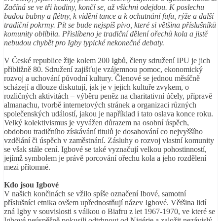
Začíná se ve tři hodiny, končí se, až všichni odejdou. K poslechu
budou bubny a flétny, k vidění tance a k ochutnání fufu, rýže a další
tradiční pokrmy. Pít se bude nejspíš pivo, které si většina příslušníků
komunity oblíbila. Přislíbeno je tradiční dělení ořechů kola a jistě
nebudou chybět pro Igby typické nekonečné debaty.
V České republice žije kolem 200 Igbů, členy sdružení IPU je jich
přibližně 80. Sdružení zajišťuje vzájemnou pomoc, ekonomický
rozvoj a uchování původní kultury. Členové se jednou měsíčně
scházejí a dlouze diskutují, jak je v jejich kultuře zvykem, o
rozličných aktivitách – výběru peněz na charitativní účely, přípravě
almanachu, tvorbě internetových stránek a organizaci různých
společenských událostí, jakou je například i tato oslava konce roku.
Velký kolektivismus je vyvážen důrazem na osobní úspěch,
obdobou tradičního získávání titulů je dosahování co nejvyššího
vzdělání či úspěch v zaměstnání. Zásluhy o rozvoj vlastní komunity
se však stále cení. Igbové se také vyznačují velkou pohostinností,
jejímž symbolem je právě porcování ořechu kola a jeho rozdělení
mezi přítomné.
Kdo jsou Igbové
V našich končinách se vžilo spíše označení Ibové, samotní
příslušníci etnika ovšem upřednostňují název Igbové. Většina lidí
zná Igby v souvislosti s válkou o Biafru z let 1967-1970, ve které se
Igbové neúspěšně pokusili odtrhnout od Nigérie a založit nezávislý