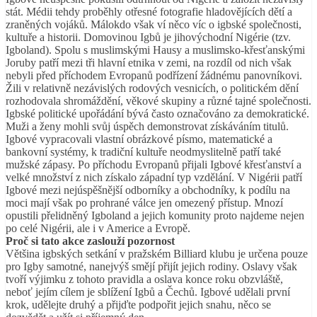
stát. Médii tehdy proběhly otřesné fotografie hladovějících dětí a
zraněných vojáků. Málokdo však ví něco víc o igbské společnosti,
kultuře a historii. Domovinou Igbů je jihovýchodní Nigérie (tzv.
Igboland). Spolu s muslimskými Hausy a muslimsko-křesťanskými
Joruby patří mezi tři hlavní etnika v zemi, na rozdíl od nich však
nebyli před příchodem Evropanů podřízení žádnému panovníkovi.
Žili v relativně nezávislých rodových vesnicích, o politickém dění
rozhodovala shromáždění, věkové skupiny a různé tajné společnosti.
Igbské politické upořádání bývá často označováno za demokratické.
Muži a ženy mohli svůj úspěch demonstrovat získáváním titulů.
Igbové vypracovali vlastní obrázkové písmo, matematické a
bankovní systémy, k tradiční kultuře neodmyslitelně patří také
mužské zápasy. Po příchodu Evropanů přijali Igbové křesťanství a
velké množství z nich získalo západní typ vzdělání. V Nigérii patří
Igbové mezi nejúspěšnější odborníky a obchodníky, k podílu na
moci mají však po prohrané válce jen omezený přístup. Mnozí
opustili přelidněný Igboland a jejich komunity proto najdeme nejen
po celé Nigérii, ale i v Americe a Evropě.
Proč si tato akce zaslouží pozornost
Většina igbských setkání v pražském Billiard klubu je určena pouze
pro Igby samotné, nanejvýš smějí přijít jejich rodiny. Oslavy však
tvoří výjimku z tohoto pravidla a oslava konce roku obzvláště,
neboť jejím cílem je sblížení Igbů a Čechů. Igbové udělali první
krok, udělejte druhý a přijďte podpořit jejich snahu, něco se