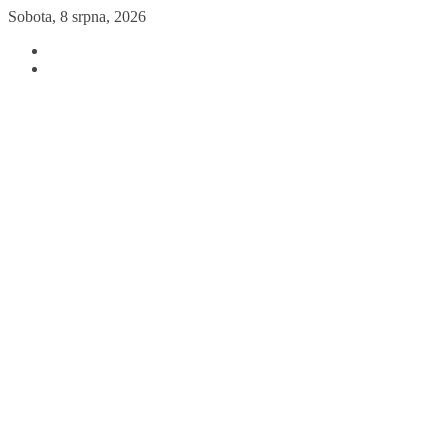
Přeskočit
Sobota, 8 srpna, 2026
na
obsah