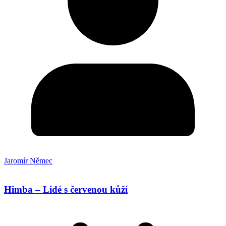
Jaromír Němec
Himba – Lidé s červenou kůží