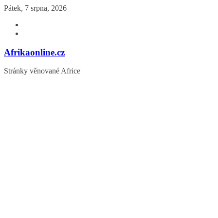
Přeskočit
Pátek, 7 srpna, 2026
na
obsah
Afrikaonline.cz
Stránky věnované Africe