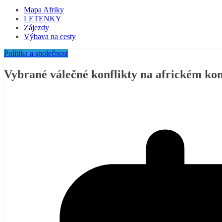
Mapa Afriky
LETENKY
Zájezdy
Výbava na cesty
Politika a společnost
Vybrané válečné konflikty na africkém ko