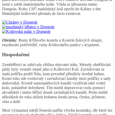
zemí a zabili makúrijského krále. Vláda se přesunula mimo
Dongolu. Roku 1397 makúrijský král uprchl do Káhiry a tím
Makúrijské království přestalo de facto existovat.
Obrázky
: Ruiny Křížového kostela a Kostela žulových sloupů,
muslimské pohřebiště, ruiny Královského paláce s kryptami.
Hospodaření
Zemědělství se zabývala většina obyvatel státu. Metody obdělávání
půdy byly vesměs stejné jako u Království Kuš. Zavlažovala se
malá políčka podél Nilu, kam povodně přinášely úrodné bahno.
Krom toho zde existovaly i zavlažovací kanály mezi políčky a sady
datlovníků. Kromě samospádových kanálů využívali také vodní
kolo, poháněné dobytkem. Tím mohli dopravovat vodu pomocí
akvaduktů i mimo běžný dosah zavlažujících kanálů. Proto mohli
několikrát do roka sklízet bohatou úrodu prosa, čiroku, ječmene,
vína a datlí.
Mezi významná zdejší řemesla patřila výroba keramiky, dle které lze
posuzovat dosah obchodní sítě v Africe. Zdejší keramika se našla