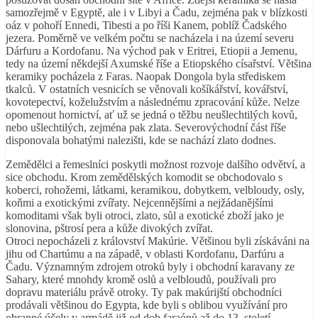
samozřejmě v Egyptě, ale i v Libyi a Čadu, zejména pak v blízkosti
oáz v pohoří Ennedi, Tibesti a po říši Kanem, poblíž Čadského
jezera. Poměrně ve velkém počtu se nacházela i na území severu
Dárfuru a Kordofanu. Na východ pak v Eritrei, Etiopii a Jemenu,
tedy na území někdejší Axumské říše a Etiopského císařství. Většina
keramiky pocházela z Faras. Naopak Dongola byla střediskem
tkalců. V ostatních vesnicích se věnovali košíkářství, kovářství,
kovotepectví, koželužstvím a následnému zpracování kůže. Nelze
opomenout hornictví, ať už se jedná o těžbu neušlechtilých kovů,
nebo ušlechtilých, zejména pak zlata. Severovýchodní část říše
disponovala bohatými nalezišti, kde se nachází zlato dodnes.
Zemědělci a řemeslníci poskytli možnost rozvoje dalšího odvětví, a
sice obchodu. Krom zemědělských komodit se obchodovalo s
koberci, rohožemi, látkami, keramikou, dobytkem, velbloudy, osly,
koňmi a exotickými zvířaty. Nejcennějšími a nejžádanějšími
komoditami však byli otroci, zlato, sůl a exotické zboží jako je
slonovina, pštrosí pera a kůže divokých zvířat.
Otroci nepocházeli z království Makúrie. Většinou byli získáváni na
jihu od Chartúmu a na západě, v oblasti Kordofanu, Darfúru a
Čadu. Významným zdrojem otroků byly i obchodní karavany ze
Sahary, které mnohdy kromě oslů a velbloudů, používali pro
dopravu materiálu právě otroky. Ty pak makúrijští obchodníci
prodávali většinou do Egypta, kde byli s oblibou využívání pro
obranné účely v armádě již od dob faraónů až do 13. století.