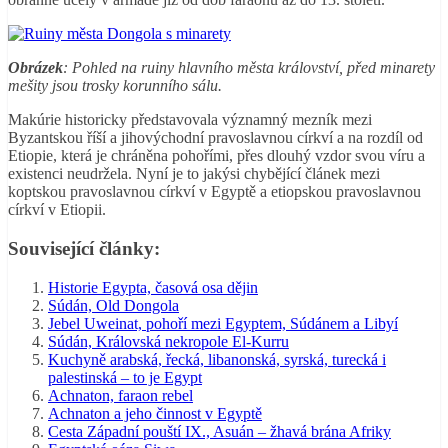
Obrázek
: Pohled na ruiny hlavního města království, před minarety
mešity jsou trosky korunního sálu.
Makúrie historicky představovala významný mezník mezi
Byzantskou říší a jihovýchodní pravoslavnou církví a na rozdíl od
Etiopie, která je chráněna pohořími, přes dlouhý vzdor svou víru a
existenci neudržela. Nyní je to jakýsi chybějící článek mezi
koptskou pravoslavnou církví v Egyptě a etiopskou pravoslavnou
církví v Etiopii.
Související články:
Historie Egypta, časová osa dějin
Súdán, Old Dongola
Jebel Uweinat, pohoří mezi Egyptem, Súdánem a Libyí
Súdán, Královská nekropole El-Kurru
Kuchyně arabská, řecká, libanonská, syrská, turecká i
palestinská – to je Egypt
Achnaton, faraon rebel
Achnaton a jeho činnost v Egyptě
Cesta Západní pouští IX., Asuán – žhavá brána Afriky