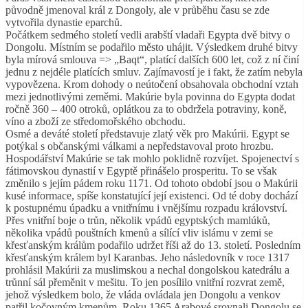
původně jmenoval král z Dongoly, ale v průběhu času se zde
vytvořila dynastie eparchů.
Počátkem sedmého století vedli arabští vladaři Egypta dvě bitvy o
Dongolu. Místním se podařilo město uhájit. Výsledkem druhé bitvy
byla mírová smlouva => „Baqt“, platící dalších 600 let, což z ní činí
jednu z nejdéle platících smluv. Zajímavostí je i fakt, že zatím nebyla
vypovězena. Krom dohody o neútočení obsahovala obchodní vztah
mezi jednotlivými zeměmi. Makúrie byla povinna do Egypta dodat
ročně 360 – 400 otroků, oplátkou za to obdržela potraviny, koně,
víno a zboží ze středomořského obchodu.
Osmé a deváté století představuje zlatý věk pro Makúrii. Egypt se
potýkal s občanskými válkami a nepředstavoval proto hrozbu.
Hospodářství Makúrie se tak mohlo poklidně rozvíjet. Spojenectví s
fátimovskou dynastií v Egyptě přinášelo prosperitu. To se však
změnilo s jejím pádem roku 1171. Od tohoto období jsou o Makúrii
kusé informace, spíše konstatující její existenci. Od té doby dochází
k postupnému úpadku a vnitřnímu i vnějšímu rozpadu království.
Přes vnitřní boje o trůn, několik vpádů egyptských mamlúků,
několika vpádů pouštních kmenů a sílící vliv islámu v zemi se
křesťanským králům podařilo udržet říši až do 13. století. Posledním
křesťanským králem byl Karanbas. Jeho následovník v roce 1317
prohlásil Makúrii za muslimskou a nechal dongolskou katedrálu a
trůnní sál přeměnit v mešitu. To jen posílilo vnitřní rozvrat země,
jehož výsledkem bolo, že vláda ovládala jen Dongolu a venkov
patřil kočovným kmenům. Roku 1365 Arabové srovnali Dongolu se