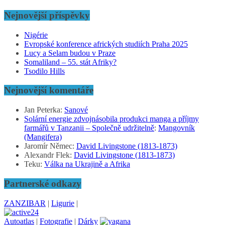
Nejnovější příspěvky
Nigérie
Evropské konference afrických studiích Praha 2025
Lucy a Selam budou v Praze
Somaliland – 55. stát Afriky?
Tsodilo Hills
Nejnovější komentáře
Jan Peterka
:
Sanové
Solární energie zdvojnásobila produkci manga a příjmy
farmářů v Tanzanii – Společně udržitelně
:
Mangovník
(Mangifera)
Jaromír Němec
:
David Livingstone (1813-1873)
Alexandr Flek
:
David Livingstone (1813-1873)
Teku
:
Válka na Ukrajině a Afrika
Partnerské odkazy
ZANZIBAR
|
Ligurie
|
Autoatlas
|
Fotografie
|
Dárky