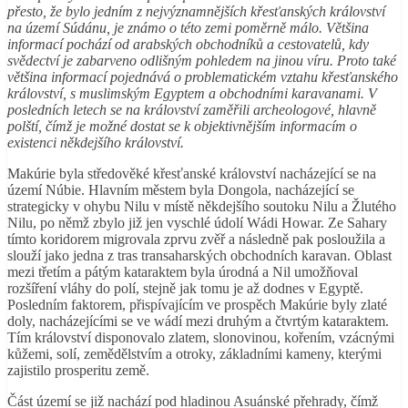
přesto, že bylo jedním z nejvýznamnějších křesťanských království
na území Súdánu, je známo o této zemi poměrně málo. Většina
informací pochází od arabských obchodníků a cestovatelů, kdy
svědectví je zabarveno odlišným pohledem na jinou víru. Proto také
většina informací pojednává o problematickém vztahu křesťanského
království, s muslimským Egyptem a obchodními karavanami. V
posledních letech se na království zaměřili archeologové, hlavně
polští, čímž je možné dostat se k objektivnějším informacím o
existenci někdejšího království.
Makúrie byla středověké křesťanské království nacházející se na
území Núbie. Hlavním městem byla Dongola, nacházející se
strategicky v ohybu Nilu v místě někdejšího soutoku Nilu a Žlutého
Nilu, po němž zbylo již jen vyschlé údolí Wádi Howar. Ze Sahary
tímto koridorem migrovala zprvu zvěř a následně pak posloužila a
slouží jako jedna z tras transaharských obchodních karavan. Oblast
mezi třetím a pátým kataraktem byla úrodná a Nil umožňoval
rozšíření vláhy do polí, stejně jak tomu je až dodnes v Egyptě.
Posledním faktorem, přispívajícím ve prospěch Makúrie byly zlaté
doly, nacházejícími se ve wádí mezi druhým a čtvrtým kataraktem.
Tím království disponovalo zlatem, slonovinou, kořením, vzácnými
kůžemi, solí, zemědělstvím a otroky, základními kameny, kterými
zajistilo prosperitu země.
Část území se již nachází pod hladinou Asuánské přehrady, čímž