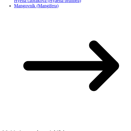
Hyena čabraková (Hyaena brunnea)
Mangovník (Mangifera)