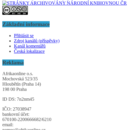
Základní informace
Přihlásit se
Zdroj kanálů (příspěvky)
Kanál komentářů
Česká lokalizace
Reklama
Afrikaonline o.s.
Mochovská 523/35
Hloubětín (Praha 14)
198 00 Praha
ID DS: 7n2nm45
IČO: 27038947
bankovní účet:
670100-2200666682/6210
email:
nemec@afrikaonline.cz