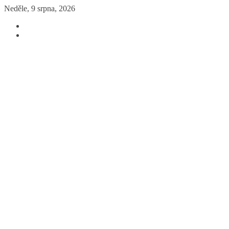
Přeskočit
Neděle, 9 srpna, 2026
na
obsah