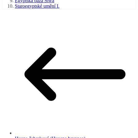
Egyptská oáza Siwa
Staroegyptské umění I.