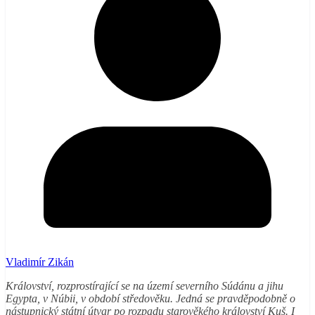
Vladimír Zikán
Království, rozprostírající se na území severního Súdánu a jihu
Egypta, v Núbii, v období středověku. Jedná se pravděpodobně o
nástupnický státní útvar po rozpadu starověkého království Kuš. I