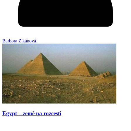
Barbora Zikánová
Egypt – země na rozcestí