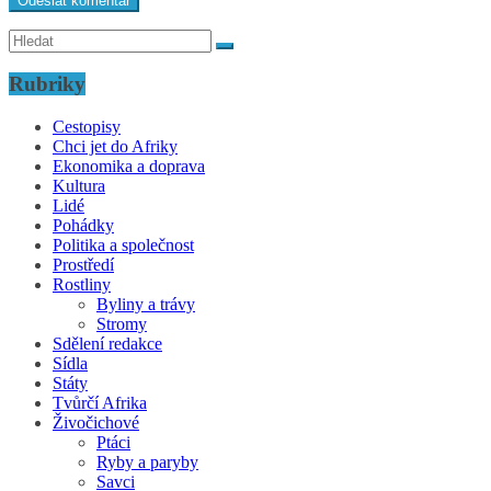
Rubriky
Cestopisy
Chci jet do Afriky
Ekonomika a doprava
Kultura
Lidé
Pohádky
Politika a společnost
Prostředí
Rostliny
Byliny a trávy
Stromy
Sdělení redakce
Sídla
Státy
Tvůrčí Afrika
Živočichové
Ptáci
Ryby a paryby
Savci