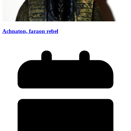
Achnaton, faraon rebel