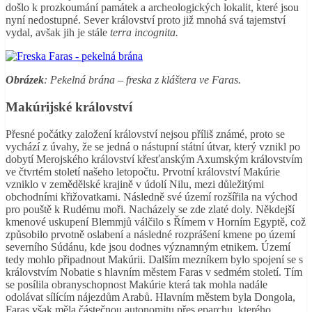
došlo k prozkoumání památek a archeologických lokalit, které jsou
nyní nedostupné. Sever království proto již mnohá svá tajemství
vydal, avšak jih je stále
terra incognita.
Obrázek
: Pekelná brána – freska z kláštera ve Faras.
Makúrijské království
Přesné počátky založení království nejsou příliš známé, proto se
vychází z úvahy, že se jedná o nástupní státní útvar, který vznikl po
dobytí Merojského království křesťanským Axumským královstvím
ve čtvrtém století našeho letopočtu. Prvotní království Makúrie
vzniklo v zemědělské krajině v údolí Nilu, mezi důležitými
obchodními křižovatkami. Následně své území rozšířila na východ
pro pouště k Rudému moři. Nacházely se zde zlaté doly. Někdejší
kmenové uskupení Blemmjů válčilo s Římem v Horním Egyptě, což
způsobilo prvotně oslabení a následné rozprášení kmene po území
severního Súdánu, kde jsou dodnes významným etnikem. Území
tedy mohlo připadnout Makúrii. Dalším mezníkem bylo spojení se s
královstvím Nobatie s hlavním městem Faras v sedmém století. Tím
se posílila obranyschopnost Makúrie která tak mohla nadále
odolávat sílícím nájezdům Arabů. Hlavním městem byla Dongola,
Faras však měla částečnou autonomitu přes eparchu, kterého