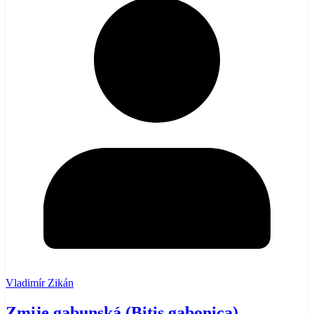
Vladimír Zikán
Zmije gabunská (Bitis gabonica)