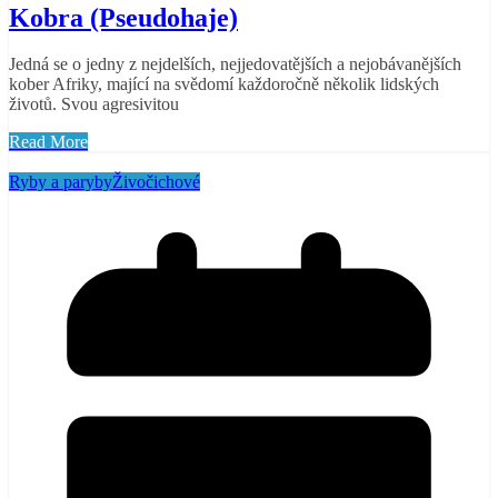
Kobra (Pseudohaje)
Jedná se o jedny z nejdelších, nejjedovatějších a nejobávanějších
kober Afriky, mající na svědomí každoročně několik lidských
životů. Svou agresivitou
Read More
Ryby a paryby
Živočichové