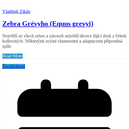
Vladimír Zikán
Zebra Grévyho (Equus grevyi)
Největší ze všech zeber a zároveň největší divoce žijící druh z čeledi
koňovitých. Některými svými vlastnostmi a adaptacemi připomíná
spíše
Read More
Živočichové