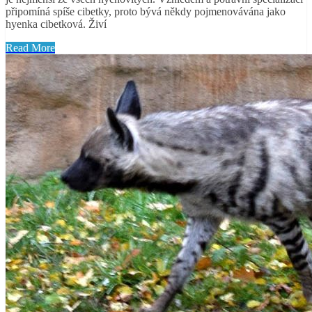
připomíná spíše cibetky, proto bývá někdy pojmenovávána jako
hyenka cibetková. Živí
Read More