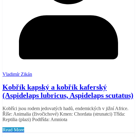
Vladimír Zikán
Kobřík kapský a kobřík kaferský
(Aspidelaps lubricus, Aspidelaps scutatus)
Kobříci jsou rodem jedovatých hadů, endemických v jižní Africe.
Říše: Animalia (živočichové) Kmen: Chordata (strunatci) Třída:
Reptilia (plazi) Podtřída: Amniota
Read More