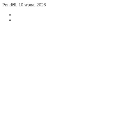
Přeskočit
Pondělí, 10 srpna, 2026
na
obsah