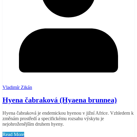
Vladimír Zikán
Hyena čabraková (Hyaena brunnea)
Hyena čabraková je endemickou hyenou v jižní Africe. Vzhledem k
změnám prostředí a specifickému rozsahu výskytu je
nejohroženějším druhem hyeny.
Read More