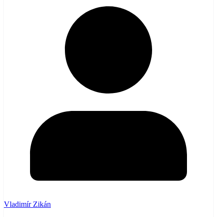
Vladimír Zikán