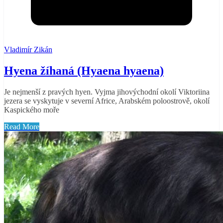
Vladimír Zikán
Hyena žíhaná (Hyaena hyaena)
Je nejmenší z pravých hyen. Vyjma jihovýchodní okolí Viktoriina
jezera se vyskytuje v severní Africe, Arabském poloostrově, okolí
Kaspického moře
Read More