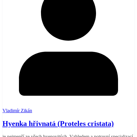
Vladimír Zikán
Hyenka hřivnatá (Proteles cristata)
je nejmenší ze všech hyenovitých. Vzhledem a potravní specializací