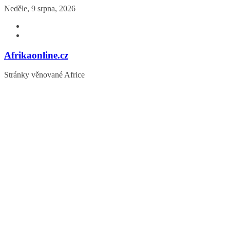
Přeskočit
Neděle, 9 srpna, 2026
na
obsah
Afrikaonline.cz
Stránky věnované Africe