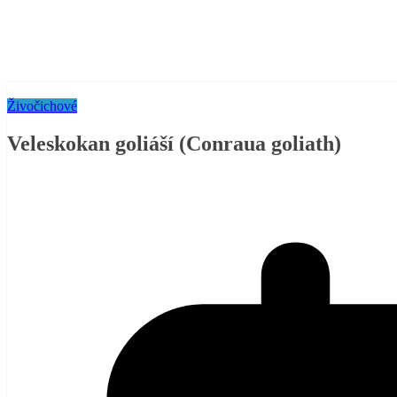
Živočichové
Veleskokan goliáší (Conraua goliath)